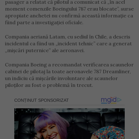
pasager a relatat că pilotul a comunicat că „în acel
moment comenzile Boeingului 787 erau blocate”, surse
apropiate anchetei nu confirmă această informație ca
fiind parte a investigației oficiale.
Compania aeriană Latam, cu sediul în Chile, a descris
incidentul ca fiind un „incident tehnic” care a generat
„mișcări puternice” ale aeronavei.
Compania Boeing a recomandat verificarea scaunelor
cabinei de pilotaj la toate aeronavele 787 Dreamliner,
un indiciu că mișcările involuntare ale scaunelor
piloților au fost o problemă în trecut.