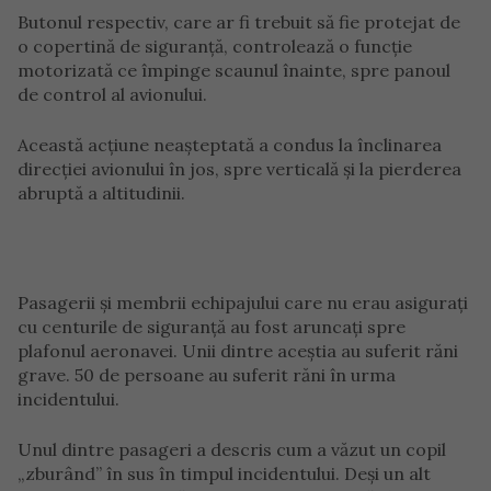
Butonul respectiv, care ar fi trebuit să fie protejat de
o copertină de siguranță, controlează o funcție
motorizată ce împinge scaunul înainte, spre panoul
de control al avionului.
Această acțiune neașteptată a condus la înclinarea
direcției avionului în jos, spre verticală și la pierderea
abruptă a altitudinii.
Pasagerii și membrii echipajului care nu erau asigurați
cu centurile de siguranță au fost aruncați spre
plafonul aeronavei. Unii dintre aceștia au suferit răni
grave. 50 de persoane au suferit răni în urma
incidentului.
Unul dintre pasageri a descris cum a văzut un copil
„zburând” în sus în timpul incidentului. Deși un alt