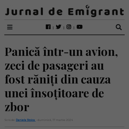
Panică într-un avion,
zeci de pasageri au
fost răniți din cauza
unei însoțitoare de
zbor
Scris de:
Daniela Stoica
- duminică, 17 martie 2024