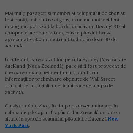
Mai mulți pasageri și membri ai echipajului de zbor au
fost răniți, unii dintre ei grav, în urma unui incident
neobișnuit petrecut la bordul unui avion Boeing 787 al
companiei aeriene Latam, care a pierdut brusc
aproximativ 500 de metri altitudine în doar 30 de
secunde.
Incidentul, care a avut loc pe ruta Sydney (Australia) -
Auckland (Noua Zeelandă), pare să fi fost provocat de
o eroare umană neintenționată, conform
informațiilor preliminare obținute de Wall Street
Journal de la oficiali americani care se ocupă de
anchetă.
O asistentă de zbor, în timp ce servea mâncare în
cabina de pilotaj, ar fi apăsat din greșeală un buton
situat în spatele scaunului pilotului, relatează
New
York Post
.