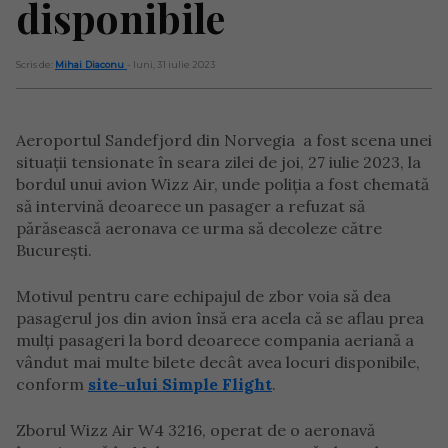
disponibile
Scris de:
Mihai Diaconu
- luni, 31 iulie 2023
Aeroportul Sandefjord din Norvegia a fost scena unei
situații tensionate în seara zilei de joi, 27 iulie 2023, la
bordul unui avion Wizz Air, unde poliția a fost chemată
să intervină deoarece un pasager a refuzat să
părăsească aeronava ce urma să decoleze către
București.
Motivul pentru care echipajul de zbor voia să dea
pasagerul jos din avion însă era acela că se aflau prea
mulți pasageri la bord deoarece compania aeriană a
vândut mai multe bilete decât avea locuri disponibile,
conform
site-ului Simple Flight
.
Zborul Wizz Air W4 3216, operat de o aeronavă