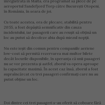
înregistrată în Malta, era programat să plece de pe
aeroportul Sandefjord Torp către București Otopeni,
în România, în seara de joi.
Cu toate acestea, ora de plecare, stabilită pentru
20:55, a fost depășită semnificativ din cauza
incidentului, iar pasagerii care au reușit să obțină un
loc au putut să decoleze abia după miezul nopții.
Nu este ieșit din comun pentru companiile aeriene
low-cost să permită rezervarea mai multor bilete
decât locurile disponibile, în speranța că unii pasageri
nu se vor prezenta și astfel, zborul va opera aproape
la capacitate maximă. În acest caz însă, zborul a fost
supraîncărcat cu trei pasageri confirmați care nu au
putut obține un loc.
Doi dintre cei trei pasageri s-au oferit să coboare fără