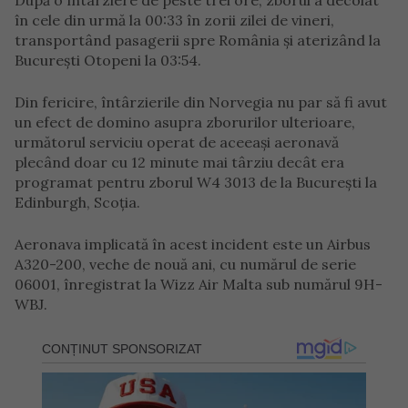
După o întârziere de peste trei ore, zborul a decolat
în cele din urmă la 00:33 în zorii zilei de vineri,
transportând pasagerii spre România și aterizând la
București Otopeni la 03:54.
Din fericire, întârzierile din Norvegia nu par să fi avut
un efect de domino asupra zborurilor ulterioare,
următorul serviciu operat de aceeași aeronavă
plecând doar cu 12 minute mai târziu decât era
programat pentru zborul W4 3013 de la București la
Edinburgh, Scoția.
Aeronava implicată în acest incident este un Airbus
A320-200, veche de nouă ani, cu numărul de serie
06001, înregistrat la Wizz Air Malta sub numărul 9H-
WBJ.