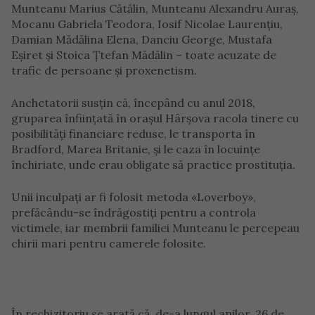
Munteanu Marius Cătălin, Munteanu Alexandru Auraș,
Mocanu Gabriela Teodora, Iosif Nicolae Laurențiu,
Damian Mădălina Elena, Danciu George, Mustafa
Eșiret și Stoica Țtefan Mădălin – toate acuzate de
trafic de persoane și proxenetism.
Anchetatorii susțin că, începând cu anul 2018,
gruparea înființată în orașul Hârșova racola tinere cu
posibilități financiare reduse, le transporta în
Bradford, Marea Britanie, și le caza în locuințe
închiriate, unde erau obligate să practice prostituția.
Unii inculpați ar fi folosit metoda «Loverboy»,
prefăcându-se îndrăgostiți pentru a controla
victimele, iar membrii familiei Munteanu le percepeau
chirii mari pentru camerele folosite.
În rechizitoriu se arată că, de-a lungul anilor, 26 de