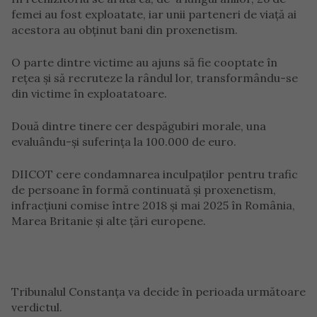
femei au fost exploatate, iar unii parteneri de viață ai
acestora au obținut bani din proxenetism.
O parte dintre victime au ajuns să fie cooptate în
rețea și să recruteze la rândul lor, transformându-se
din victime în exploatatoare.
Două dintre tinere cer despăgubiri morale, una
evaluându-și suferința la 100.000 de euro.
DIICOT cere condamnarea inculpaților pentru trafic
de persoane în formă continuată și proxenetism,
infracțiuni comise între 2018 și mai 2025 în România,
Marea Britanie și alte țări europene.
Tribunalul Constanța va decide în perioada următoare
verdictul.