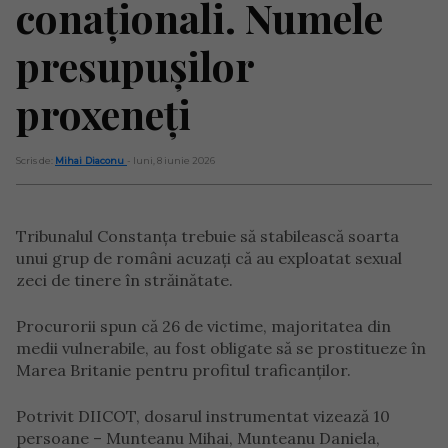
conaționali. Numele
presupușilor
proxeneți
Scris de:
Mihai Diaconu
- luni, 8 iunie 2026
Tribunalul Constanța trebuie să stabilească soarta
unui grup de români acuzați că au exploatat sexual
zeci de tinere în străinătate.
Procurorii spun că 26 de victime, majoritatea din
medii vulnerabile, au fost obligate să se prostitueze în
Marea Britanie pentru profitul traficanților.
Potrivit DIICOT, dosarul instrumentat vizează 10
persoane – Munteanu Mihai, Munteanu Daniela,