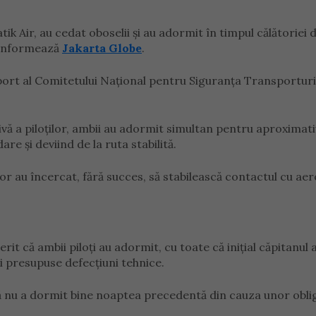
ik Air, au cedat oboselii și au adormit în timpul călătoriei 
, informează
Jakarta Globe
.
port al Comitetului Național pentru Siguranța Transporturi
vă a piloților, ambii au adormit simultan pentru aproximati
re și deviind de la ruta stabilită.
bor au încercat, fără succes, să stabilească contactul cu ae
it că ambii piloți au adormit, cu toate că inițial căpitanul 
i presupuse defecțiuni tehnice.
 că nu a dormit bine noaptea precedentă din cauza unor oblig