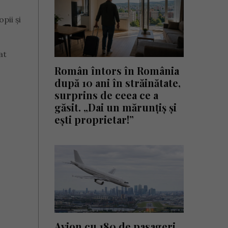
pii și
at
Român întors în România
după 10 ani în străinătate,
surprins de ceea ce a
găsit. „Dai un mărunțiș și
ești proprietar!”
Avion cu 180 de pasageri