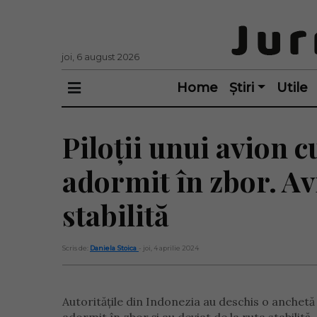
joi, 6 august 2026
Home
Știri
Utile
Piloții unui avion c
adormit în zbor. Avi
stabilită
Scris de:
Daniela Stoica
- joi, 4 aprilie 2024
Autoritățile din Indonezia au deschis o anchetă