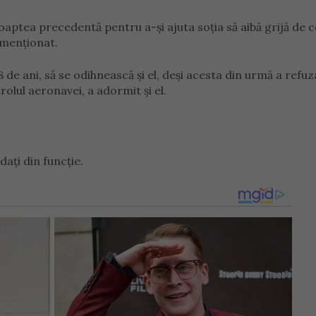
oaptea precedentă pentru a-și ajuta soția să aibă grijă de co
 menționat.
8 de ani, să se odihnească și el, deși acesta din urmă a refuz
trolul aeronavei, a adormit și el.
dați din funcție.