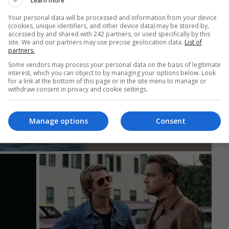
Learn more
Your personal data will be processed and information from your device
(cookies, unique identifiers, and other device data) may be stored by,
accessed by and shared with 242 partners, or used specifically by this
site. We and our partners may use precise geolocation data.
List of
partners.
Some vendors may process your personal data on the basis of legitimate
interest, which you can object to by managing your options below. Look
for a link at the bottom of this page or in the site menu to manage or
withdraw consent in privacy and cookie settings.
Manage options
Consent