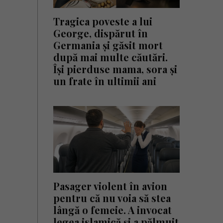
Tragica poveste a lui
George, dispărut în
Germania și găsit mort
după mai multe căutări.
Își pierduse mama, sora și
un frate în ultimii ani
Pasager violent în avion
pentru că nu voia să stea
lângă o femeie. A invocat
legea islamică și a pălmuit