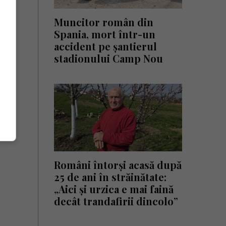
Muncitor român din
Spania, mort într-un
accident pe șantierul
stadionului Camp Nou
Români întorși acasă după
25 de ani în străinătate:
„Aici și urzica e mai faină
decât trandafirii dincolo”