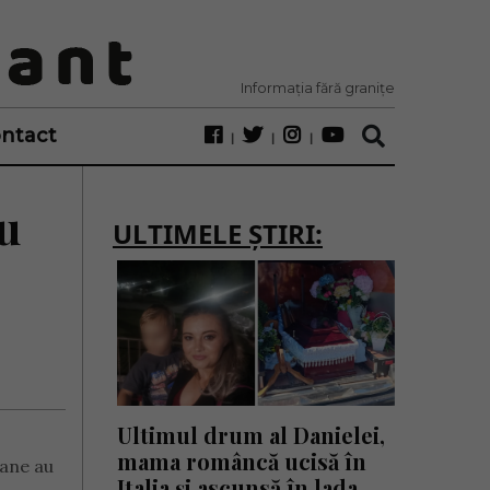
Informația fără granițe
ntact
au
ULTIMELE ȘTIRI:
Ultimul drum al Danielei,
mama româncă ucisă în
oane au
Italia și ascunsă în lada