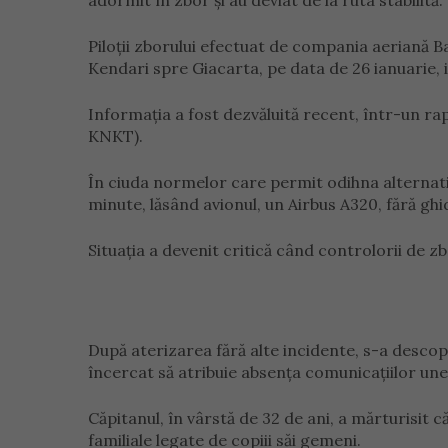
adormit în zbor și au deviat de la ruta stabilită.
Piloții zborului efectuat de compania aeriană Bat
Kendari spre Giacarta, pe data de 26 ianuarie
Informația a fost dezvăluită recent, într-un ra
KNKT).
În ciuda normelor care permit odihna alternati
minute, lăsând avionul, un Airbus A320, fără ghida
Situația a devenit critică când controlorii de z
După aterizarea fără alte incidente, s-a descoper
încercat să atribuie absența comunicațiilor une
Căpitanul, în vârstă de 32 de ani, a mărturisit
familiale legate de copiii săi gemeni.