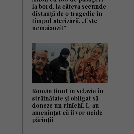
la bord, la câteva secunde
distanță de o tragedie în
timpul aterizării. „Este
nemaiauzit”
Român ținut în sclavie în
străinătate și obligat să
doneze un rinichi. L-au
amenințat că îi vor ucide
părinții