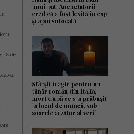
unui pat. Anchetatorii
cred că a fost lovită în cap
din
și apoi sufocată
lor (
v 28 de
ronava.
Sfârșit tragic pentru un
tânăr român din Italia,
mort după ce s-a prăbușit
la locul de muncă, sub
a
soarele arzător al verii
ații