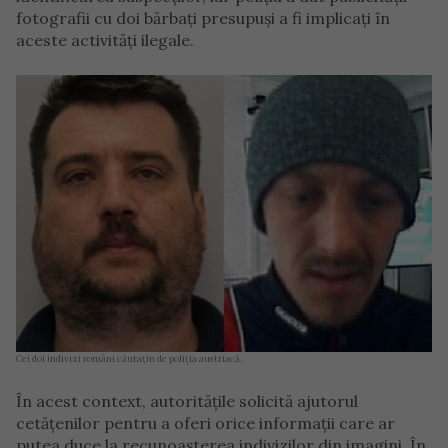
fotografii cu doi bărbați presupuși a fi implicați în
aceste activități ilegale.
Cei doi indivizi români căutațin de poliția austriacă.
În acest context, autoritățile solicită ajutorul
cetățenilor pentru a oferi orice informații care ar
putea duce la recunoașterea indivizilor din imagini. În