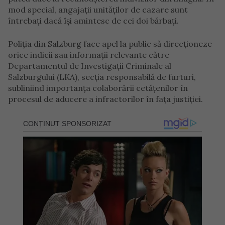
mod special, angajații unităților de cazare sunt
întrebați dacă își amintesc de cei doi bărbați.
Poliția din Salzburg face apel la public să direcționeze
orice indicii sau informații relevante către
Departamentul de Investigații Criminale al
Salzburgului (LKA), secția responsabilă de furturi,
subliniind importanța colaborării cetățenilor în
procesul de aducere a infractorilor în fața justiției.