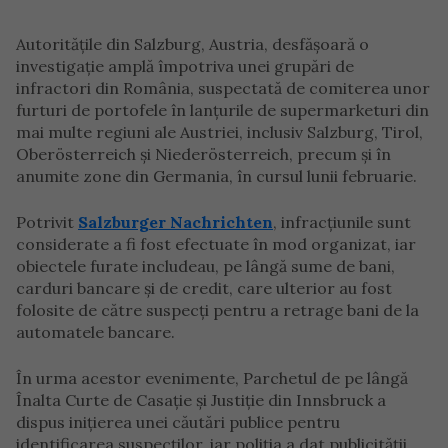
Autoritățile din Salzburg, Austria, desfășoară o
investigație amplă împotriva unei grupări de
infractori din România, suspectată de comiterea unor
furturi de portofele în lanțurile de supermarketuri din
mai multe regiuni ale Austriei, inclusiv Salzburg, Tirol,
Oberösterreich și Niederösterreich, precum și în
anumite zone din Germania, în cursul lunii februarie.
Potrivit
Salzburger Nachrichten
, infracțiunile sunt
considerate a fi fost efectuate în mod organizat, iar
obiectele furate includeau, pe lângă sume de bani,
carduri bancare și de credit, care ulterior au fost
folosite de către suspecți pentru a retrage bani de la
automatele bancare.
În urma acestor evenimente, Parchetul de pe lângă
Înalta Curte de Casație și Justiție din Innsbruck a
dispus inițierea unei căutări publice pentru
identificarea suspecților, iar poliția a dat publicității