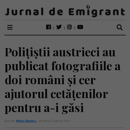
Polițiștii austrieci au
publicat fotografiile a
doi români și cer
ajutorul cetățenilor
pentru a-i găsi
Scris de:
Mihai Diaconu
- sâmbătă, 6 aprilie 2024