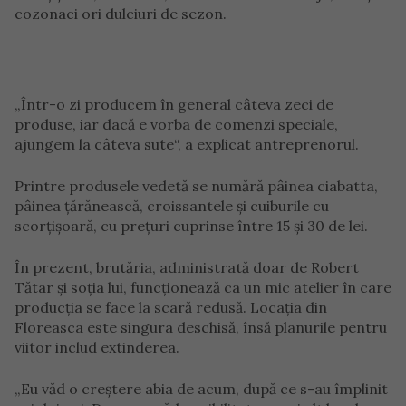
cozonaci ori dulciuri de sezon.
„Într-o zi producem în general câteva zeci de
produse, iar dacă e vorba de comenzi speciale,
ajungem la câteva sute“, a explicat antreprenorul.
Printre produsele vedetă se numără pâinea ciabatta,
pâinea ţărănească, croissantele şi cuiburile cu
scorţişoară, cu preţuri cuprinse între 15 şi 30 de lei.
În prezent, brutăria, administrată doar de Robert
Tătar şi soţia lui, funcţionează ca un mic atelier în care
producţia se face la scară redusă. Locaţia din
Floreasca este singura deschisă, însă planurile pentru
viitor includ extinderea.
„Eu văd o creştere abia de acum, după ce s-au împlinit