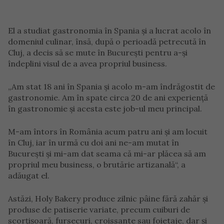
El a studiat gastronomia în Spania şi a lucrat acolo în
domeniul culinar, însă, după o perioadă petrecută în
Cluj, a decis să se mute în Bucureşti pentru a-şi
îndeplini visul de a avea propriul business.
„Am stat 18 ani în Spania şi acolo m-am îndrăgostit de
gastronomie. Am în spate circa 20 de ani experienţă
în gastronomie şi acesta este job-ul meu principal.
M-am întors în România acum patru ani şi am locuit
în Cluj, iar în urmă cu doi ani ne-am mutat în
Bucureşti şi mi-am dat seama că mi-ar plăcea să am
propriul meu business, o brutărie artizanală“, a
adăugat el.
Astăzi, Holy Bakery produce zilnic pâine fără zahăr şi
produse de patiserie variate, precum cuiburi de
scorţişoară, fursecuri, croissante sau foietaje, dar şi