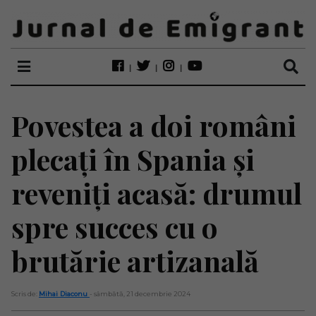
Povestea a doi români
plecați în Spania și
reveniți acasă: drumul
spre succes cu o
brutărie artizanală
Scris de:
Mihai Diaconu
- sâmbătă, 21 decembrie 2024