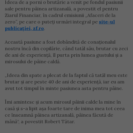
Ideea de a porni o brutărie a venit pe fondul pasiunii
sale pentru pâinea artizanală, a povestit el pentru
Ziarul Financiar, în cadrul emisiunii „Afaceri de la
zero”, pe care o puteți urmări integral pe
site-ul
publicației, zf.ro
.
Această pasiune a fost dobândită de conaționalul
nostru încă din copilărie, când tatăl său, brutar cu zeci
de ani de experienţă, îl purta prin lumea gustului şi a
mirosului de pâine caldă.
„Ideea din spate a plecat de la faptul că tatăl meu este
brutar şi are peste 40 de ani de experienţă, iar eu am
avut tot timpul în minte pasiunea asta pentru pâine.
Îmi amintesc şi acum mirosul pâinii calde la mine în
casă şi s-a lipit aşa foarte tare de inima mea tot ceea
ce înseamnă pâinea artizanală, pâinea făcută de
mână“, a povestit Robert Tătar.