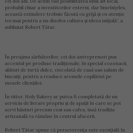
cei doi ani. De acum văd posibilitatea unui alt local,
probabil chiar a investitorilor externi, dar bineînţeles,
această extindere trebuie făcută cu grijă şi cu atenţie
tocmai pentru a nu dizolva cultura şi ideea iniţială“, a
subliniat Robert Tătar.
În preajma sărbătorilor, cei doi antreprenori pun
accentul pe produse tradiţionale, în special cozonacii,
alături de turtă dulce, ciocolată de casă sau salam de
biscuiţi, pentru a readuce aromele copilăriei pe
mesele clienţilor.
În viitor, Holy Bakery ar putea fi completată de un
serviciu de livrare propriu şi de spaţii în care se pot
servi băuturi precum ceai sau cafea, însă tradiţia
artizanală va rămâne în centrul afacerii.
Robert Tătar spune că perseverenţa este esenţială în