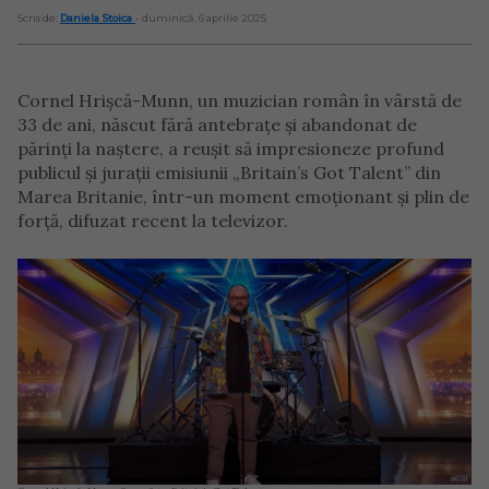
Scris de:
Daniela Stoica
- duminică, 6 aprilie 2025
Cornel Hrișcă-Munn, un muzician român în vârstă de
33 de ani, născut fără antebrațe și abandonat de
părinți la naștere, a reușit să impresioneze profund
publicul și jurații emisiunii „Britain’s Got Talent” din
Marea Britanie, într-un moment emoționant și plin de
forță, difuzat recent la televizor.