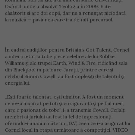
Oxford, unde a absolvit Teologia în 2009. Este
căsătorit și are doi copii, dar nu a renunțat niciodată
la muzică — pasiunea care i-a definit parcursul.
În cadrul audițiilor pentru Britain’s Got Talent, Cornel
a interpretat la tobe piese celebre ale lui Robbie
Williams și ale trupei Earth, Wind & Fire, ridicând sala
din Blackpool în picioare. Jurații, printre care și
celebrul Simon Cowell, au fost copleșiți de talentul și
energia lui.
„Ești foarte talentat, ești uimitor. A fost un moment
ce ne-a inspirat pe toți și cu siguranță și pe fiul meu,
care e pasionat de tobe”, i-a transmis Cowell. Ceilalți
membri ai juriului au fost la fel de impresionați,
oferindu-i unanim câte un „DA”, ceea ce i-a asigurat lui
Cornel locul în etapa următoare a competiției. VIDEO