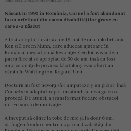
Cornel Hrișcă-Munn. Sursa foto: Britain’s Got Talent
Născut în 1992 în România, Cornel a fost abandonat
la un orfelinat din cauza dizabilităților grave cu
care s-a născut
A fost adoptat la vârsta de 18 luni de un cuplu britanic,
Ken și Doreen Munn, care aduceau ajutoare în
România imediat după Revoluție. Cei doi aveau deja
patru fiice și se apropiau de 50 de ani, însă au fost
impresionați de privirea băiatului și i-au oferit un
cămin în Whittington, Regatul Unit.
Doctorii au fost nevoiți să-i amputeze și un picior, însă
Cornel s-a adaptat rapid, învățând să meargă cu o
proteză. De atunci, a transformat fiecare obstacol
într-o sursă de motivație.
A început să cânte la tobe de mic și, la doar 6 ani,
strângea fonduri pentru copiii cu dizabilități din
România. Mai târziu, a urmat cursurile Universității