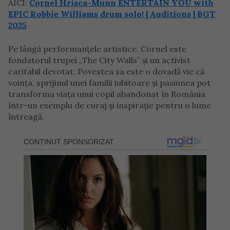
AICI:
Cornel Hrisca-Munn ENTERTAIN YOU with
EPIC Robbie Williams drum solo! | Auditions | BGT
2025
Pe lângă performanțele artistice, Cornel este
fondatorul trupei „The City Walls” și un activist
caritabil devotat. Povestea sa este o dovadă vie că
voința, sprijinul unei familii iubitoare și pasiunea pot
transforma viața unui copil abandonat în România
într-un exemplu de curaj și inspirație pentru o lume
întreagă.