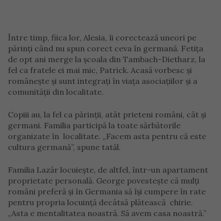
Între timp, fiica lor, Alesia, îi corectează uneori pe
părinți când nu spun corect ceva în germană. Fetița
de opt ani merge la școala din Tambach-Dietharz, la
fel ca fratele ei mai mic, Patrick. Acasă vorbesc și
românește și sunt integrați în viața asociațiilor și a
comunității din localitate.
Copiii au, la fel ca părinții, atât prieteni români, cât și
germani. Familia participă la toate sărbătorile
organizate în localitate. „Facem asta pentru că este
cultura germană”, spune tatăl.
Familia Lazăr locuiește, de altfel, într-un apartament
proprietate personală. George povestește că mulți
români preferă și în Germania să își cumpere în rate
pentru propria locuință decâtsă plătească chirie.
„Asta e mentalitatea noastră. Să avem casa noastră.”