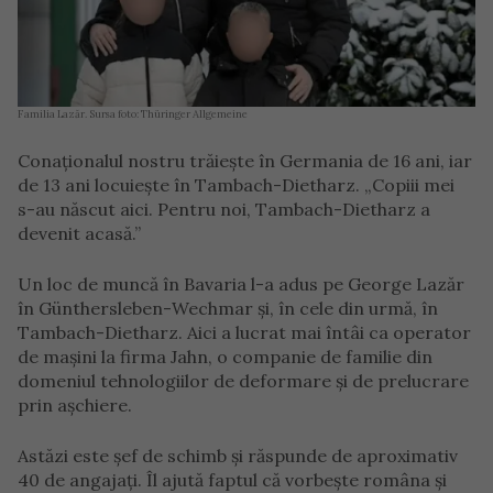
Familia Lazăr. Sursa foto: Thüringer Allgemeine
Conaționalul nostru trăiește în Germania de 16 ani, iar
de 13 ani locuiește în Tambach-Dietharz. „Copiii mei
s-au născut aici. Pentru noi, Tambach-Dietharz a
devenit acasă.”
Un loc de muncă în Bavaria l-a adus pe George Lazăr
în Günthersleben-Wechmar și, în cele din urmă, în
Tambach-Dietharz. Aici a lucrat mai întâi ca operator
de mașini la firma Jahn, o companie de familie din
domeniul tehnologiilor de deformare și de prelucrare
prin așchiere.
Astăzi este șef de schimb și răspunde de aproximativ
40 de angajați. Îl ajută faptul că vorbește româna și