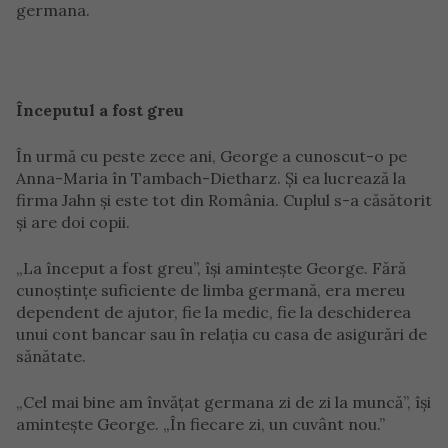
germana.
Începutul a fost greu
În urmă cu peste zece ani, George a cunoscut-o pe
Anna-Maria în Tambach-Dietharz. Și ea lucrează la
firma Jahn și este tot din România. Cuplul s-a căsătorit
și are doi copii.
„La început a fost greu”, își amintește George. Fără
cunoștințe suficiente de limba germană, era mereu
dependent de ajutor, fie la medic, fie la deschiderea
unui cont bancar sau în relația cu casa de asigurări de
sănătate.
„Cel mai bine am învățat germana zi de zi la muncă”, își
amintește George. „În fiecare zi, un cuvânt nou.”