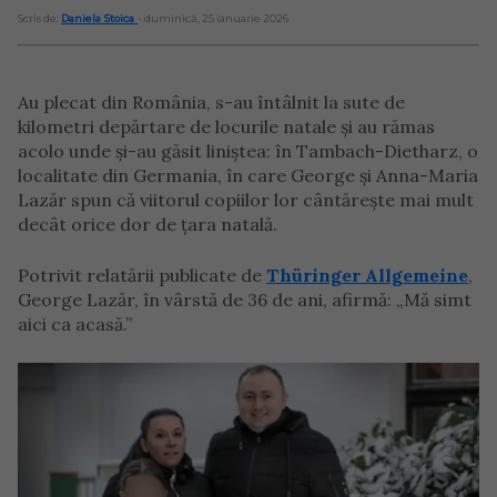
Scris de:
Daniela Stoica
- duminică, 25 ianuarie 2026
Au plecat din România, s-au întâlnit la sute de
kilometri depărtare de locurile natale și au rămas
acolo unde și-au găsit liniștea: în Tambach-Dietharz, o
localitate din Germania, în care George și Anna-Maria
Lazăr spun că viitorul copiilor lor cântărește mai mult
decât orice dor de țara natală.
Potrivit relatării publicate de
Thüringer Allgemeine
,
George Lazăr, în vârstă de 36 de ani, afirmă: „Mă simt
aici ca acasă.”