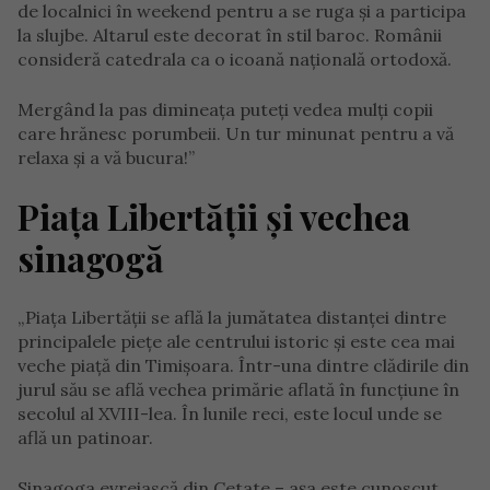
de localnici în weekend pentru a se ruga și a participa
la slujbe. Altarul este decorat în stil baroc. Românii
consideră catedrala ca o icoană națională ortodoxă.
Mergând la pas dimineața puteți vedea mulți copii
care hrănesc porumbeii. Un tur minunat pentru a vă
relaxa și a vă bucura!”
Piața Libertății și vechea
sinagogă
„Piața Libertății se află la jumătatea distanței dintre
principalele piețe ale centrului istoric și este cea mai
veche piață din Timișoara. Într-una dintre clădirile din
jurul său se află vechea primărie aflată în funcțiune în
secolul al XVIII-lea. În lunile reci, este locul unde se
află un patinoar.
Sinagoga evreiască din Cetate – așa este cunoscut