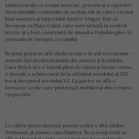
arhitecturale cu orașul austriac, precum și a operelor
interminabile construite în același stil de către cei mai
buni maeștri ai Imperiului Austro-Ungar.
Dar să
începem cu Piața Unirii, care este situată în centrul
istoric și a fost construită de dinastia Habsburgilor în
perioada de început a orașului.
În jurul pieței se află clădiri iconice în stil secesionist –
numele dat modernismului din Austria și România.
Casa Brück are o fațadă plină de culori și forme curbe,
o dovadă a arhitecturii de la sfârșitul secolului al XIX-
lea și începutul secolului XX. La parter se află o
farmacie veche care păstrează mobilierul din vremea
respectivă.
La câțiva metri distanță putem vedea o altă clădire
frumoasă, și anume casa Emmer. În aceeași zonă se