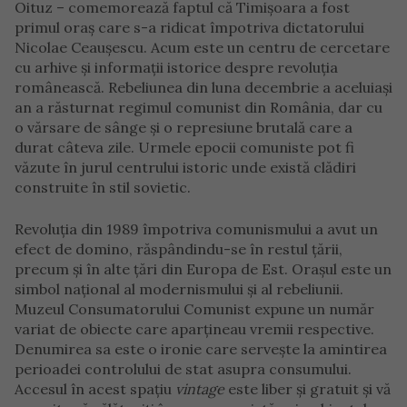
Oituz – comemorează faptul că Timișoara a fost
primul oraș care s-a ridicat împotriva dictatorului
Nicolae Ceaușescu
. Acum este un centru de cercetare
cu arhive și informații istorice despre revoluția
românească. Rebeliunea din luna decembrie a aceluiași
an a răsturnat regimul comunist din România, dar cu
o vărsare de sânge și o represiune brutală care a
durat câteva zile. Urmele epocii comuniste pot fi
văzute în jurul centrului istoric unde există clădiri
construite în stil sovietic.
Revoluția din 1989 împotriva comunismului a avut un
efect de domino, răspândindu-se în restul țării,
precum și în alte țări din Europa de Est. Orașul este un
simbol național al modernismului și al rebeliunii.
Muzeul Consumatorului Comunist expune un număr
variat de obiecte care aparțineau vremii respective.
Denumirea sa este o ironie care servește la amintirea
perioadei controlului de stat asupra consumului.
Accesul în acest spațiu
vintage
este liber și gratuit și vă