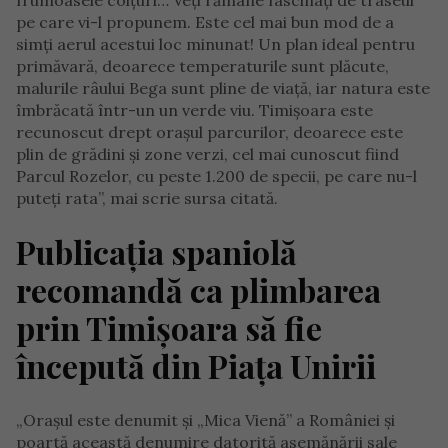
frumoasele colțuri… Veți rămâne fascinați de traseul
pe care vi-l propunem. Este cel mai bun mod de a
simți aerul acestui loc minunat! Un plan ideal pentru
primăvară, deoarece temperaturile sunt plăcute,
malurile râului Bega sunt pline de viață, iar natura este
îmbrăcată într-un un verde viu. Timișoara este
recunoscut drept orașul parcurilor, deoarece este
plin de grădini și zone verzi, cel mai cunoscut fiind
Parcul Rozelor, cu peste 1.200 de specii, pe care nu-l
puteți rata”, mai scrie sursa citată.
Publicația spaniolă
recomandă ca plimbarea
prin Timișoara să fie
începută din Piața Unirii
„Orașul este denumit și „Mica Vienă” a României și
poartă această denumire datorită asemănării sale