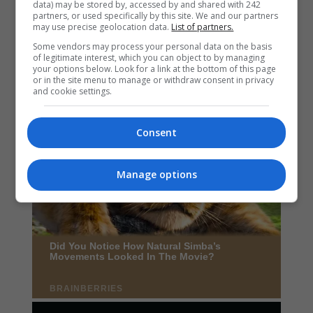
data) may be stored by, accessed by and shared with 242
partners, or used specifically by this site. We and our partners
may use precise geolocation data.
List of partners.
Some vendors may process your personal data on the basis
of legitimate interest, which you can object to by managing
your options below. Look for a link at the bottom of this page
or in the site menu to manage or withdraw consent in privacy
and cookie settings.
Consent
Manage options