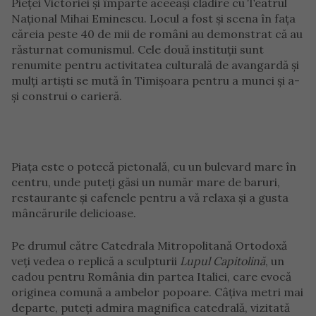
Pieței Victoriei și împarte aceeași clădire cu Teatrul
Național Mihai Eminescu. Locul a fost și scena în fața
căreia peste 40 de mii de români au demonstrat că au
răsturnat comunismul. Cele două instituții sunt
renumite pentru activitatea culturală de avangardă și
mulți artiști se mută în Timișoara pentru a munci și a-
și construi o carieră.
Piața este o potecă pietonală, cu un bulevard mare în
centru, unde puteți găsi un număr mare de baruri,
restaurante și cafenele pentru a vă relaxa și a gusta
mâncărurile delicioase.
Pe drumul către Catedrala Mitropolitană Ortodoxă
veți vedea o replică a sculpturii
Lupul Capitolină
, un
cadou pentru România din partea Italiei, care evocă
originea comună a ambelor popoare. Câțiva metri mai
departe, puteți admira magnifica catedrală, vizitată