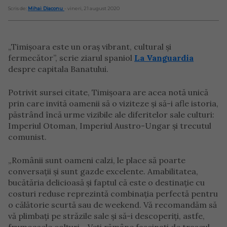
Scris de:
Mihai Diaconu
- vineri, 21 august 2020
„Timișoara este un oraș vibrant, cultural și
fermecător”, scrie ziarul spaniol
La Vanguardia
despre capitala Banatului.
Potrivit sursei citate, Timișoara are acea notă unică
prin care invită oamenii să o viziteze și să-i afle istoria,
păstrând
încă urme vizibile ale diferitelor sale culturi:
Imperiul Otoman, Imperiul Austro-Ungar și trecutul
comunist.
„Românii sunt oameni calzi, le place să poarte
conversații și sunt gazde excelente. Amabilitatea,
bucătăria delicioasă și faptul că este o destinație cu
costuri reduse reprezintă combinația perfectă pentru
o călătorie scurtă sau de weekend.
Vă recomandăm să
vă plimbați pe străzile sale și să-i descoperiți, astfe,