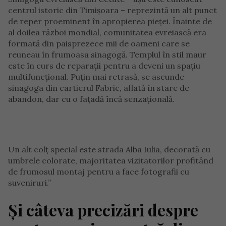
centrul istoric din Timișoara – reprezintă un alt punct
de reper proeminent în apropierea pieței. Înainte de
al doilea război mondial, comunitatea evreiască era
formată din paisprezece mii de oameni care se
reuneau în frumoasa sinagogă. Templul în stil maur
este în curs de reparații pentru a deveni un spațiu
multifuncțional. Puțin mai retrasă, se ascunde
sinagoga din cartierul Fabric, aflată în stare de
abandon, dar cu o fațadă încă senzațională.
Un alt colț special este strada Alba Iulia, decorată cu
umbrele colorate, majoritatea vizitatorilor profitând
de frumosul montaj pentru a face fotografii cu
suveniruri.”
Și câteva precizări despre