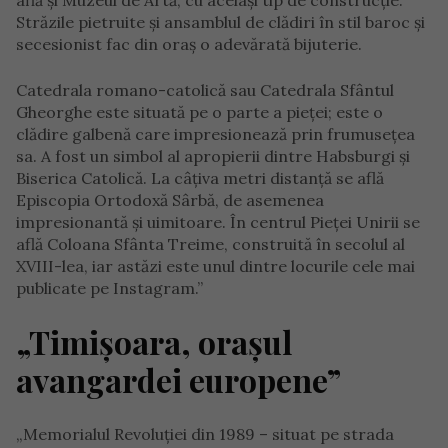
află și Muzeul de Artă, cu același tip de construcție.
Străzile pietruite și ansamblul de clădiri în stil baroc și
secesionist fac din oraș o adevărată bijuterie.
Catedrala romano-catolică sau Catedrala Sfântul
Gheorghe este situată pe o parte a pieței; este o
clădire galbenă care impresionează prin frumusețea
sa. A fost un simbol al apropierii dintre Habsburgi și
Biserica Catolică. La câțiva metri distanță se află
Episcopia Ortodoxă Sârbă, de asemenea
impresionantă și uimitoare. În centrul Pieței Unirii se
află Coloana Sfânta Treime, construită în secolul al
XVIII-lea, iar astăzi este unul dintre locurile cele mai
publicate pe Instagram.”
„Timișoara, orașul
avangardei europene”
„Memorialul Revoluției din 1989 – situat pe strada