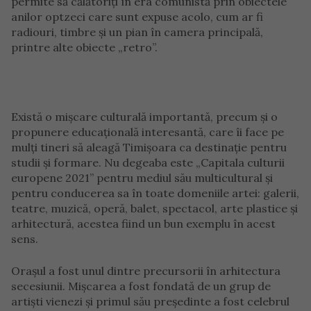
permite să călătoriți în era comunistă prin obiectele
anilor optzeci care sunt expuse acolo, cum ar fi
radiouri, timbre și un pian în camera principală,
printre alte obiecte „retro”.
Există o mișcare culturală importantă, precum și o
propunere educațională interesantă, care îi face pe
mulți tineri să aleagă Timișoara ca destinație pentru
studii și formare. Nu degeaba este „Capitala culturii
europene 2021” pentru mediul său multicultural și
pentru conducerea sa în toate domeniile artei: galerii,
teatre, muzică, operă, balet, spectacol, arte plastice și
arhitectură, acestea fiind un bun exemplu în acest
sens.
Orașul a fost unul dintre precursorii în arhitectura
secesiunii. Mișcarea a fost fondată de un grup de
artiști vienezi și primul său președinte a fost celebrul