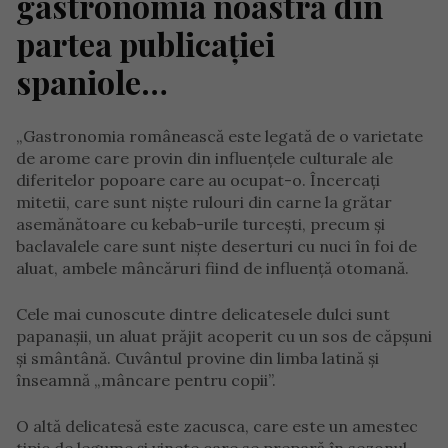
gastronomia noastră din
partea publicației
spaniole…
„Gastronomia românească este legată de o varietate
de arome care provin din influențele culturale ale
diferitelor popoare care au ocupat-o. Încercați
mitetii, care sunt niște rulouri din carne la grătar
asemănătoare cu kebab-urile turcești, precum și
baclavalele care sunt niște deserturi cu nuci în foi de
aluat, ambele mâncăruri fiind de influență otomană.
Cele mai cunoscute dintre delicatesele dulci sunt
papanașii, un aluat prăjit acoperit cu un sos de căpșuni
și smântână. Cuvântul provine din limba latină și
înseamnă „mâncare pentru copii”.
O altă delicatesă este zacusca, care este un amestec