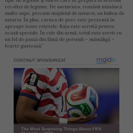
tipic de legume și vinete care se prepară în sezonul
recoltei de legume. De asemenea, românii mănâncă
multe supe, precum mujdeiul de usturoi, un bulion de
usturoi. În plus, carnea de porc este prezentă în
aproape toate rețetele. Rața este servită pentru
ocazii speciale. În cele din urmă, totul este servit cu
un fel de pastă din făină de porumb – mămăligă –
foarte gustoasă.”