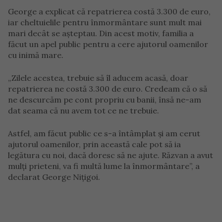
George a explicat că repatrierea costă 3.300 de euro,
iar cheltuielile pentru înmormântare sunt mult mai
mari decât se așteptau. Din acest motiv, familia a
făcut un apel public pentru a cere ajutorul oamenilor
cu inimă mare.
„Zilele acestea, trebuie să îl aducem acasă, doar
repatrierea ne costă 3.300 de euro. Credeam că o să
ne descurcăm pe cont propriu cu banii, însă ne-am
dat seama că nu avem tot ce ne trebuie.
Astfel, am făcut public ce s-a întâmplat și am cerut
ajutorul oamenilor, prin această cale pot să ia
legătura cu noi, dacă doresc să ne ajute. Răzvan a avut
mulți prieteni, va fi multă lume la înmormântare”, a
declarat George Nițigoi.