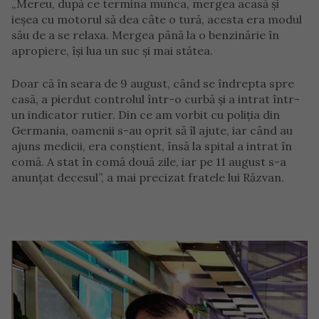
„Mereu, după ce termina munca, mergea acasă și
ieșea cu motorul să dea câte o tură, acesta era modul
său de a se relaxa. Mergea până la o benzinărie în
apropiere, își lua un suc și mai stătea.
Doar că în seara de 9 august, când se îndrepta spre
casă, a pierdut controlul într-o curbă și a intrat într-
un indicator rutier. Din ce am vorbit cu poliția din
Germania, oamenii s-au oprit să îl ajute, iar când au
ajuns medicii, era conștient, însă la spital a intrat în
comă. A stat în comă două zile, iar pe 11 august s-a
anunțat decesul”, a mai precizat fratele lui Răzvan.