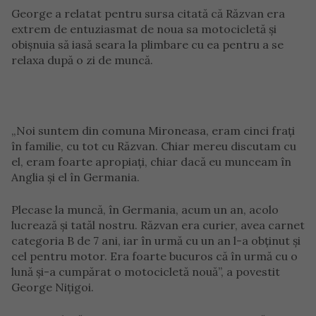
George a relatat pentru sursa citată că Răzvan era
extrem de entuziasmat de noua sa motocicletă și
obișnuia să iasă seara la plimbare cu ea pentru a se
relaxa după o zi de muncă.
„Noi suntem din comuna Mironeasa, eram cinci frați
în familie, cu tot cu Răzvan. Chiar mereu discutam cu
el, eram foarte apropiați, chiar dacă eu munceam în
Anglia și el în Germania.
Plecase la muncă, în Germania, acum un an, acolo
lucrează și tatăl nostru. Răzvan era curier, avea carnet
categoria B de 7 ani, iar în urmă cu un an l-a obținut și
cel pentru motor. Era foarte bucuros că în urmă cu o
lună și-a cumpărat o motocicletă nouă”, a povestit
George Nițigoi.