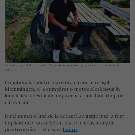
Răzvan Nițigoi, 26 de ani, mort în Germania în urma unui grav accident rutier. Sursă foto:
bzi.ro.
Conaționalul nostru, care era curier în orașul
Memmingen, și-a cumpărat o motocicletă nouă în
luna iulie a acestui an, după ce a strâns bani timp de
câteva luni.
După numai o lună de la această achiziție însă, a fost
implicat într-un accident care i-a adus sfârșitul
printre străini, relatează
bzi.ro
.