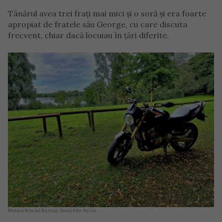
Tânărul avea trei frați mai mici și o soră și era foarte
apropiat de fratele său George, cu care discuta
frecvent, chiar dacă locuiau în țări diferite.
Motocicleta lui Răzvan. Sursă foto: bzi.ro.