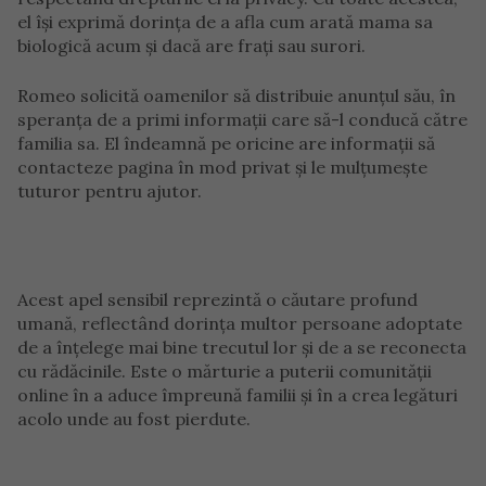
el își exprimă dorința de a afla cum arată mama sa
biologică acum și dacă are frați sau surori.
Romeo solicită oamenilor să distribuie anunțul său, în
speranța de a primi informații care să-l conducă către
familia sa. El îndeamnă pe oricine are informații să
contacteze pagina în mod privat și le mulțumește
tuturor pentru ajutor.
Acest apel sensibil reprezintă o căutare profund
umană, reflectând dorința multor persoane adoptate
de a înțelege mai bine trecutul lor și de a se reconecta
cu rădăcinile. Este o mărturie a puterii comunității
online în a aduce împreună familii și în a crea legături
acolo unde au fost pierdute.