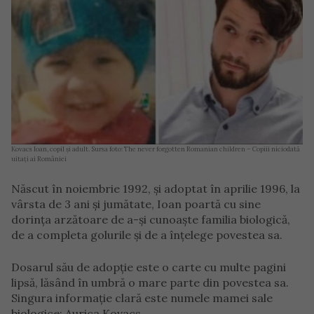
Kovacs Ioan, copil și adult. Sursa foto: The never forgotten Romanian children – Copiii niciodată
uitați ai României
Născut în noiembrie 1992, și adoptat în aprilie 1996, la
vârsta de 3 ani și jumătate, Ioan poartă cu sine
dorința arzătoare de a-și cunoaște familia biologică,
de a completa golurile și de a înțelege povestea sa.
Dosarul său de adopție este o carte cu multe pagini
lipsă, lăsând în umbră o mare parte din povestea sa.
Singura informație clară este numele mamei sale
biologice: Aurica Kovacs.