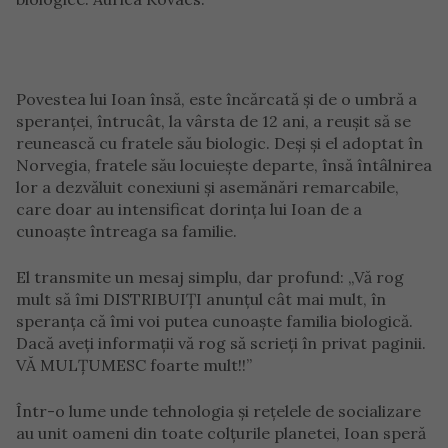
Povestea lui Ioan însă, este încărcată și de o umbră a
speranței, întrucât, la vârsta de 12 ani, a reușit să se
reunească cu fratele său biologic. Deși și el adoptat în
Norvegia, fratele său locuiește departe, însă întâlnirea
lor a dezvăluit conexiuni și asemănări remarcabile,
care doar au intensificat dorința lui Ioan de a
cunoaște întreaga sa familie.
El transmite un mesaj simplu, dar profund: „Vă rog
mult să îmi DISTRIBUIȚI anunțul cât mai mult, în
speranța că îmi voi putea cunoaște familia biologică.
Dacă aveți informații vă rog să scrieți în privat paginii.
VĂ MULȚUMESC foarte mult!!”
Într-o lume unde tehnologia și rețelele de socializare
au unit oameni din toate colțurile planetei, Ioan speră