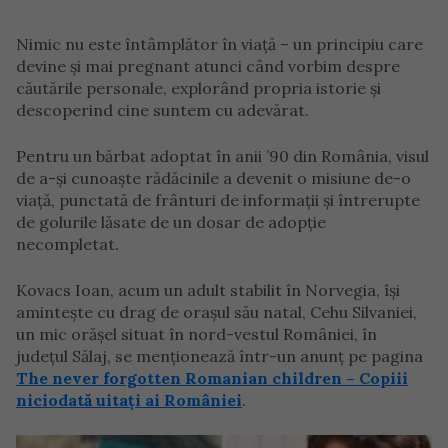
Nimic nu este întâmplător în viață – un principiu care
devine și mai pregnant atunci când vorbim despre
căutările personale, explorând propria istorie și
descoperind cine suntem cu adevărat.
Pentru un bărbat adoptat în anii ’90 din România, visul
de a-și cunoaște rădăcinile a devenit o misiune de-o
viață, punctată de frânturi de informații și întrerupte
de golurile lăsate de un dosar de adopție
necompletat.
Kovacs Ioan, acum un adult stabilit în Norvegia, își
amintește cu drag de orașul său natal, Cehu Silvaniei,
un mic orășel situat în nord-vestul României, în
județul Sălaj, se menționează într-un anunț pe pagina
The never forgotten Romanian children – Copiii
niciodată uitați ai României
.