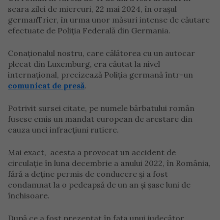
seara zilei de miercuri, 22 mai 2024, în orașul
germanTrier, în urma unor măsuri intense de căutare
efectuate de Poliția Federală din Germania.
Conaționalul nostru, care călătorea cu un autocar
plecat din Luxemburg, era căutat la nivel
internațional, precizează Poliția germană într-un
comunicat de presă
.
Potrivit sursei citate, pe numele bărbatului român
fusese emis un mandat european de arestare din
cauza unei infracțiuni rutiere.
Mai exact, acesta a provocat un accident de
circulație în luna decembrie a anului 2022, în România,
fără a deține permis de conducere și a fost
condamnat la o pedeapsă de un an și șase luni de
închisoare.
După ce a fost prezentat în fața unui judecător,