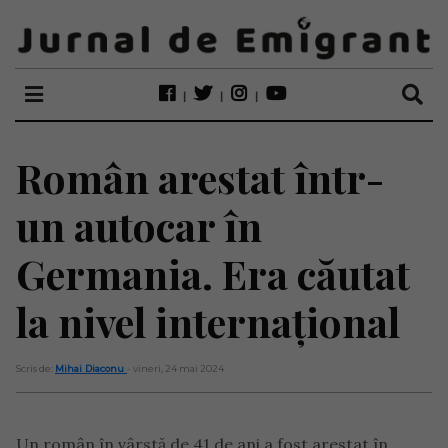
Român arestat într-
un autocar în
Germania. Era căutat
la nivel internațional
Scris de:
Mihai Diaconu
- vineri, 24 mai 2024
Un român în vârstă de 41 de ani a fost arestat în