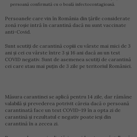
persoană confirmată cu o boală infectocontagioasă.
Persoanele care vin în România din țările considerate
zonă roșie intră în carantină dacă nu sunt vaccinate
anti-Covid.
Sunt scutiți de carantină copiii cu vârste mai mici de 3
ani și cei cu vârste între 3 și 16 ani dacă au un test
COVID negativ. Sunt de asemenea scutiți de carantină
cei care stau mai puțin de 3 zile pe teritoriul României.
Măsura carantinei se aplică pentru 14 zile, dar rămâne
valabilă şi prevederea potrivit căreia dacă o persoană
carantinată face un test COVID-19 în a opta zi de
carantină şi rezultatul e negativ poate ieşi din
carantină în a zecea zi.