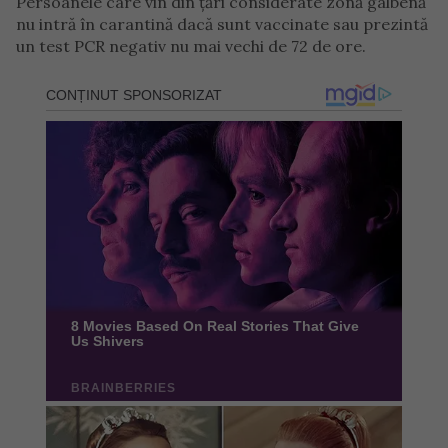
Persoanele care vin din țări considerate zonă galbenă
nu intră în carantină dacă sunt vaccinate sau prezintă
un test PCR negativ nu mai vechi de 72 de ore.