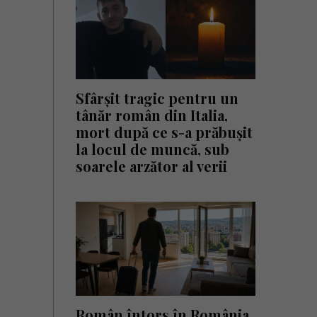
Sfârșit tragic pentru un
tânăr român din Italia,
mort după ce s-a prăbușit
la locul de muncă, sub
soarele arzător al verii
Român întors în România