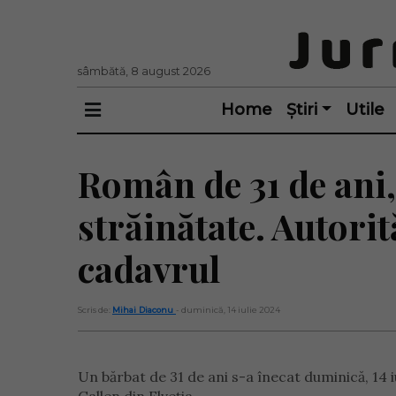
sâmbătă, 8 august 2026
Home
Știri
Utile
Român de 31 de ani,
străinătate. Autorit
cadavrul
Scris de:
Mihai Diaconu
- duminică, 14 iulie 2024
Un bărbat de 31 de ani s-a înecat duminică, 14 i