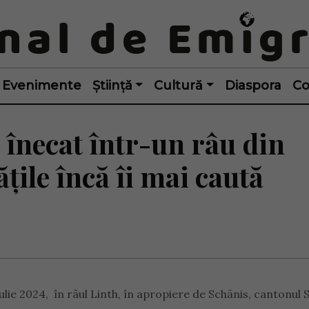
Evenimente
Știință
Cultură
Diaspora
Co
 înecat într-un râu din
ățile încă îi mai caută
ulie 2024, în râul Linth, în apropiere de Schänis, cantonul S