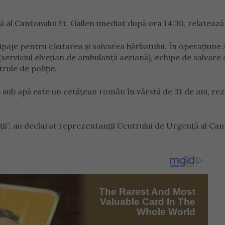
ă al Cantonului St. Gallen imediat după ora 14:30, relateaz
paje pentru căutarea și salvarea bărbatului. În operațiune 
(serviciul elvețian de ambulanță aeriană), echipe de salvare
rule de poliție.
 sub apă este un cetățean român în vârstă de 31 de ani, rez
ii”, au declarat reprezentanții Centrului de Urgență al Can