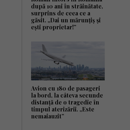
după 10 ani în străinătate,
surprins de ceea ce a
găsit. „Dai un mărunțiș și
ești proprietar!”
Avion cu 180 de pasageri
la bord, la câteva secunde
distanță de o tragedie în
timpul aterizării. „Este
nemaiauzit”