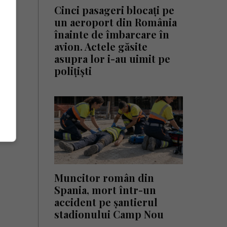
Cinci pasageri blocați pe
un aeroport din România
înainte de îmbarcare în
avion. Actele găsite
asupra lor i-au uimit pe
polițiști
Muncitor român din
Spania, mort într-un
accident pe șantierul
stadionului Camp Nou