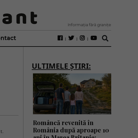
Informația fără granițe
ntact
ULTIMELE ȘTIRI:
Româncă revenită în
România după aproape 10
t.
ani în Marea Britanie: