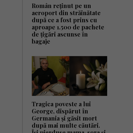
Român reținut pe un
aeroport din străinătate
după ce a fost prins cu
aproape 1.500 de pachete
de țigări ascunse în
bagaje
Tragica poveste a lui
George, dispărut în
Germania și găsit mort
după mai multe căutări.
Își pierduse mama, sora și