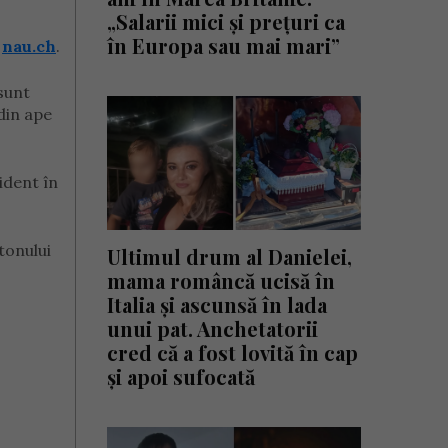
„Salarii mici și prețuri ca
în Europa sau mai mari”
ă
nau.ch
.
sunt
 din ape
ident în
tonului
Ultimul drum al Danielei,
mama româncă ucisă în
Italia și ascunsă în lada
unui pat. Anchetatorii
cred că a fost lovită în cap
și apoi sufocată