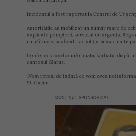
Gallen din Elveția.
Incidentul a fost raportat la Centrul de Urgenț
Autoritățile au mobilizat un număr mare de echi
implicate pompierii, serviciul de urgență, Rega 
curgătoare, scafandri ai poliției și mai multe pat
Conform primelor informații, bărbatul dispărut
cantonul Glarus.
„Vom reveni de îndată ce vom avea noi informaț
St. Gallen.