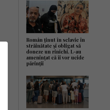
Român ținut în sclavie în
străinătate și obligat să
doneze un rinichi. L-au
amenințat că îi vor ucide
părinții