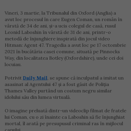
Vineri, 3 martie, la Tribunalul din Oxford (Anglia) a
avut loc procesul în care Eugen Coman, un român în
vârstă de 34 de ani, și-a ucis colegul de casă, rusul
Leonid Laboshin în vârstă de 31 de ani, printr-o
metodă de înjunghiere inspirată din jocul video
Hitman: Agent 47. Tragedia a avut loc pe 17 octombrie
2021 în bucătăria casei comune, situată pe Pinnocks
Way, din localitatea Botley (Oxfordshire), unde cei doi
locuiau.
Potrivit
Daily Mail
, se spune că inculpatul a imitat un
asasinat al Agentului 47 și a fost găsit de Poliția
Thames Valley purtând un costum negru similar
idolului său din lumea virtuală.
O imagine preluată dintr-un videoclip filmat de fratele
lui Coman, cu o zi înainte ca Laboshin să fie înjunghiat
mortal, îl arată pe presupusul criminal ras în mijlocul
capului.