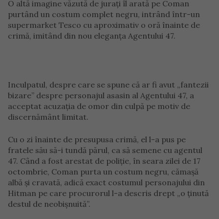
O altă imagine văzută de jurați îl arată pe Coman
purtând un costum complet negru, intrând într-un
supermarket Tesco cu aproximativ o oră înainte de
crimă, imitând din nou eleganța Agentului 47.
Inculpatul, despre care se spune că ar fi avut „fantezii
bizare” despre personajul asasin al Agentului 47, a
acceptat acuzația de omor din culpă pe motiv de
discernământ limitat.
Cu o zi înainte de presupusa crimă, el l-a pus pe
fratele său să-i tundă părul, ca să semene cu agentul
47. Când a fost arestat de poliție, în seara zilei de 17
octombrie, Coman purta un costum negru, cămașă
albă și cravată, adică exact costumul personajului din
Hitman pe care procurorul l-a descris drept „o ținută
destul de neobișnuită”.