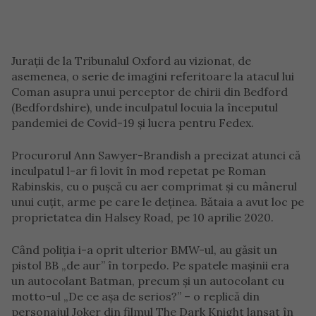
Jurații de la Tribunalul Oxford au vizionat, de
asemenea, o serie de imagini referitoare la atacul lui
Coman asupra unui perceptor de chirii din Bedford
(Bedfordshire), unde inculpatul locuia la începutul
pandemiei de Covid-19 și lucra pentru Fedex.
Procurorul Ann Sawyer-Brandish a precizat atunci că
inculpatul l-ar fi lovit în mod repetat pe Roman
Rabinskis, cu o pușcă cu aer comprimat și cu mânerul
unui cuțit, arme pe care le deținea. Bătaia a avut loc pe
proprietatea din Halsey Road, pe 10 aprilie 2020.
Când poliția i-a oprit ulterior BMW-ul, au găsit un
pistol BB „de aur” în torpedo. Pe spatele mașinii era
un autocolant Batman, precum și un autocolant cu
motto-ul „De ce așa de serios?” – o replică din
personajul Joker din filmul The Dark Knight lansat în