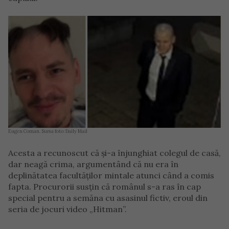
Eugen Coman. Sursa foto: Daily Mail
Acesta a recunoscut că şi-a înjunghiat colegul de casă,
dar neagă crima, argumentând că nu era în
deplinătatea facultăților mintale atunci când a comis
fapta. Procurorii susțin că românul s-a ras în cap
special pentru a semăna cu asasinul fictiv, eroul din
seria de jocuri video „Hitman”.