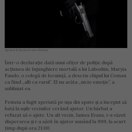
Agentul 47 din jocul video Hitman
Într-o declarație dată unui ofițer de poliție după
acțiunea de înjunghiere mortală a lui Laboshin, Maryia
Fando, o colegă de locuință, a descris chipul lui Coman
ca fiind „alb ca varul”. El nu arăta „nicio emoție”, a
subliniat ea.
Femeia a fugit speriată pe ușa din spate și a început să
bată la ușile vecinilor cerând ajutor. Un bărbat a
refuzat să o ajute. Un alt vecin, James Evans, i-a văzut
disperarea și i-a sărit în ajutor sunând la 999, la scurt
timp după ora 21:00.