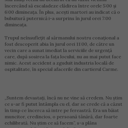
încercând să escaladeze clădirea între orele 5:00 și
6:00 dimineața. În plus, acești martori au indicat că o
bubuitură puternică i-a surprins în jurul orei 7:00
dimineața.
Trupul neînsuflețit al sărmanului nostru conațional a
fost descoperit abia în jurul orei 11:00, de către un
vecin care a sunat imediat la serviciile de urgență
care, după sosirea la fața locului, nu au mai putut face
nimic. Acest accident a zguduit industria locală de
ospitalitate, în special afacerile din cartierul Carme.
„Suntem devastați, încă nu ne vine să credem. Nu știm
ce s-ar fi putut întâmpla cu el, dar se crede că a căzut
în timp ce încerca să intre pe fereastră. Era un băiat
muncitor, credincios, o persoană tânără, dar foarte
echilibrată. Nu știm ce să facem”, s-a plâns