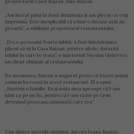
proprietarul Casei Baizan, Julio Baizan.
„Am lucrat până la două dimineața și am plecat cu toții
împreună. Este inexplicabil că a luat o decizie atât de
proastă”, a subliniat proprietarul restaurantului.
„Era o persoană foarte iubită. A fost întotdeauna
plăcut să vii la Casa Baizan, printre altele, datorită
felului în care te trata”, a mărturisit Nicolas Gutierrez,
un client obișnuit al restaurantului.
De asemenea, Baizan a asigurat presa că foarte puțini
oameni lucrează în acest restaurant. El a spus:
„Suntem o familie. Eu și soția mea aproape că l-am
iubit ca pe un fiu, pentru că l-am văzut pe Liviu
devenind persoana minunată care era”.
Una dintre surorile victimei, Aurora Ioana Bancio,