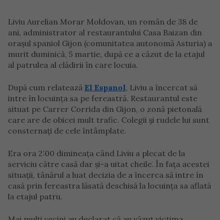
Liviu Aurelian Morar Moldovan, un român de 38 de
ani, administrator al restaurantului Casa Baizan din
orașul spaniol Gijon (comunitatea autonomă Asturia) a
murit duminică, 5 martie, după ce a căzut de la etajul
al patrulea al clădirii în care locuia.
După cum relatează
El Espanol
, Liviu a încercat să
intre în locuința sa pe fereastră. Restaurantul este
situat pe Carrer Corrida din Gijon, o zonă pietonală
care are de obicei mult trafic. Colegii și rudele lui sunt
consternați de cele întâmplate.
Era ora 2:00 dimineața când Liviu a plecat de la
serviciu către casă dar și-a uitat cheile. În fața acestei
situații, tânărul a luat decizia de a încerca să intre în
casă prin fereastra lăsată deschisă la locuința sa aflată
la etajul patru.
Mai mulți vecini au declarat că au văzut victima