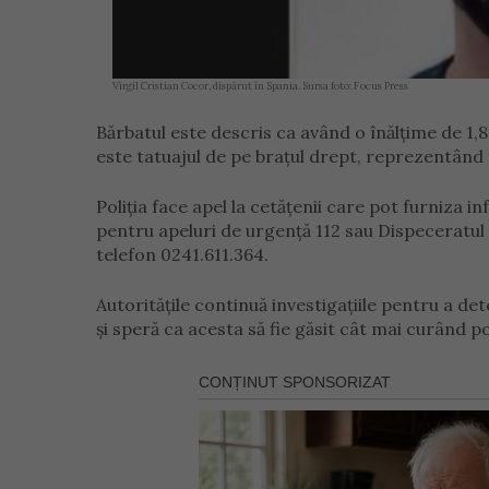
Virgil Cristian Cocor, dispărut în Spania. Sursa foto: Focus Press
Bărbatul este descris ca având o înălțime de 1,80
este tatuajul de pe brațul drept, reprezentând
Poliția face apel la cetățenii care pot furniza
pentru apeluri de urgență 112 sau Dispeceratul
telefon 0241.611.364.
Autoritățile continuă investigațiile pentru a de
și speră ca acesta să fie găsit cât mai curând pos