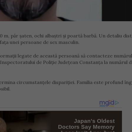
 m, păr șaten, ochi albaștri și poartă barbă. Un detaliu dist
 fața unei persoane de sex masculin.
 informații legate de această persoană să contacteze numărul
 Inspectoratului de Poliție Județean Constanța la numărul 
termina circumstanțele dispariției. Familia este profund îng
ibil.