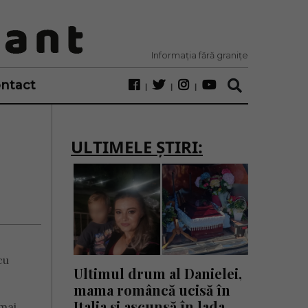
Informația fără granițe
ntact
ULTIMELE ȘTIRI:
cu
Ultimul drum al Danielei,
mama româncă ucisă în
Italia și ascunsă în lada
mai,