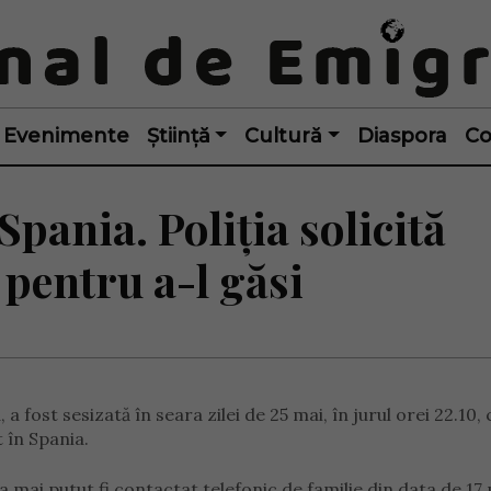
Evenimente
Știință
Cultură
Diaspora
Co
pania. Poliția solicită
 pentru a-l găsi
a fost sesizată în seara zilei de 25 mai, în jurul orei 22.10, 
t în Spania.
 a mai putut fi contactat telefonic de familie din data de 17 