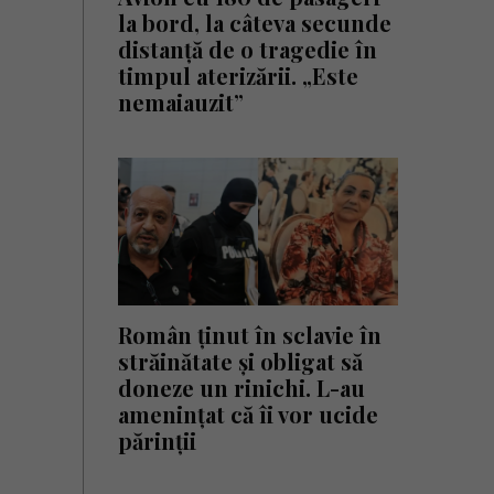
la bord, la câteva secunde
distanță de o tragedie în
timpul aterizării. „Este
nemaiauzit”
Român ținut în sclavie în
străinătate și obligat să
doneze un rinichi. L-au
amenințat că îi vor ucide
părinții