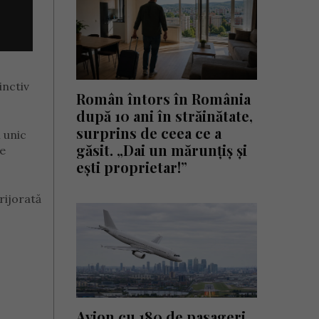
inctiv
Român întors în România
după 10 ani în străinătate,
surprins de ceea ce a
 unic
găsit. „Dai un mărunțiș și
de
ești proprietar!”
rijorată
Avion cu 180 de pasageri