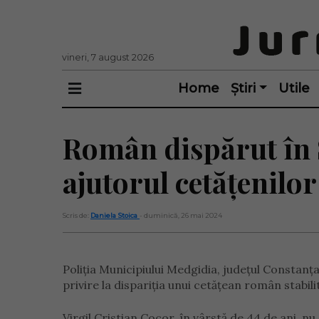
vineri, 7 august 2026
Home
Știri
Utile
Român dispărut în S
ajutorul cetățenilor
Scris de:
Daniela Stoica
- duminică, 26 mai 2024
Poliția Municipiului Medgidia, județul Constanța, 
privire la dispariția unui cetățean român stabili
Virgil Cristian Cocor, în vârstă de 44 de ani, nu