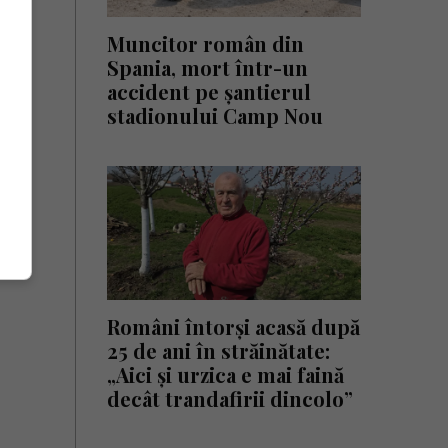
Muncitor român din
Spania, mort într-un
accident pe șantierul
stadionului Camp Nou
Români întorși acasă după
25 de ani în străinătate:
„Aici și urzica e mai faină
decât trandafirii dincolo”