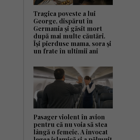
Tragica poveste a lui
George, dispărut în
Germania și găsit mort
după mai multe căutări.
Își pierduse mama, sora și
un frate în ultimii ani
Pasager violent în avion
pentru că nu voia să stea
lângă o femeie. A invocat
legea islamică și a pălmuit