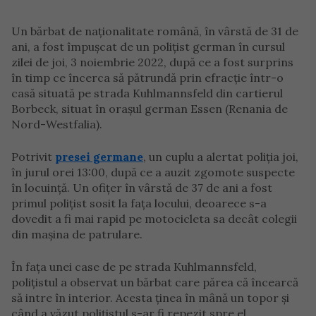
Un bărbat de naționalitate română, în vârstă de 31 de
ani, a fost împușcat de un polițist german în cursul
zilei de joi, 3 noiembrie 2022, după ce a fost surprins
în timp ce încerca să pătrundă prin efracție într-o
casă situată pe strada Kuhlmannsfeld din cartierul
Borbeck, situat în orașul german Essen (Renania de
Nord-Westfalia).
Potrivit
presei germane
, un cuplu a alertat poliția joi,
în jurul orei 13:00, după ce a auzit zgomote suspecte
în locuință. Un ofițer în vârstă de 37 de ani a fost
primul polițist sosit la fața locului, deoarece s-a
dovedit a fi mai rapid pe motocicleta sa decât colegii
din mașina de patrulare.
În fața unei case de pe strada Kuhlmannsfeld,
polițistul a observat un bărbat care părea că încearcă
să intre în interior. Acesta ținea în mână un topor și
când a văzut polițistul s-ar fi repezit spre el.