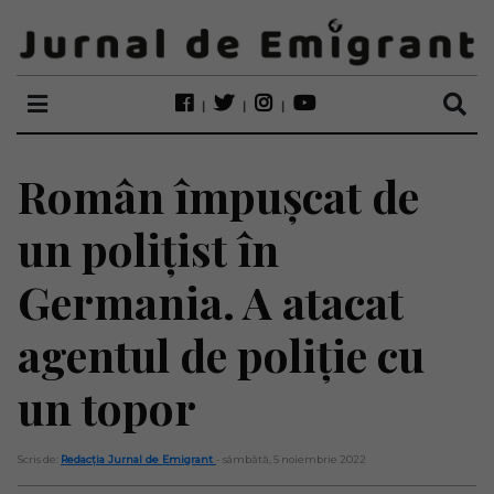
Român împușcat de
un polițist în
Germania. A atacat
agentul de poliție cu
un topor
Scris de:
Redacția Jurnal de Emigrant
- sâmbătă, 5 noiembrie 2022