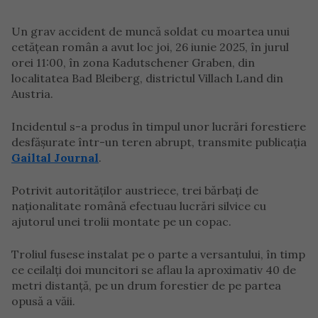
Un grav accident de muncă soldat cu moartea unui
cetățean român a avut loc joi, 26 iunie 2025, în jurul
orei 11:00, în zona Kadutschener Graben, din
localitatea Bad Bleiberg, districtul Villach Land din
Austria.
Incidentul s-a produs în timpul unor lucrări forestiere
desfășurate într-un teren abrupt, transmite publicația
Gailtal Journal
.
Potrivit autorităților austriece, trei bărbați de
naționalitate română efectuau lucrări silvice cu
ajutorul unei trolii montate pe un copac.
Troliul fusese instalat pe o parte a versantului, în timp
ce ceilalți doi muncitori se aflau la aproximativ 40 de
metri distanță, pe un drum forestier de pe partea
opusă a văii.