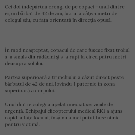
Cei doi îndepărtau crengi de pe copaci – unul dintre
ei, un bărbat de 42 de ani, lucra la câțiva metri de
colegul său, cu fața orientată în direcția opusă.
În mod neașteptat, copacul de care fusese fixat troliul
s-a smuls din rădăcini și s-a rupt la circa patru metri
deasupra solului.
Partea superioară a trunchiului a căzut direct peste
bărbatul de 42 de ani, lovindu-l puternic în zona
superioară a corpului.
Unul dintre colegi a apelat imediat serviciile de
urgență. Echipajul elicopterului medical RK1 a ajuns
rapid la fața locului, însă nu a mai putut face nimic
pentru victimă.