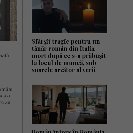
Sfârșit tragic pentru un
tânăr român din Italia,
mort după ce s-a prăbușit
viață
la locul de muncă, sub
soarele arzător al verii
Români
acă o
re au
Român întors în România