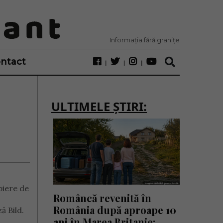
Informația fără granițe
ntact
ULTIMELE ȘTIRI:
piere de
Româncă revenită în
România după aproape 10
ă Bild.
ani în Marea Britanie: