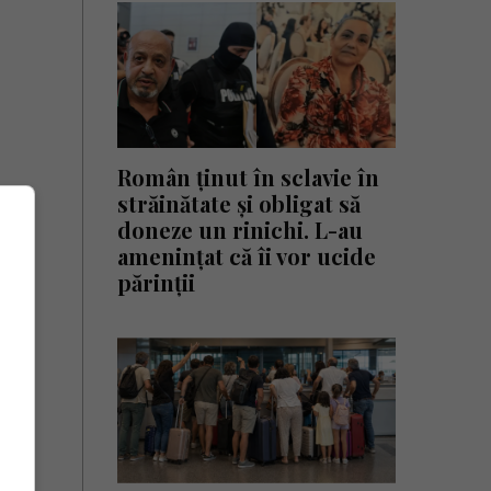
Român ținut în sclavie în
străinătate și obligat să
doneze un rinichi. L-au
amenințat că îi vor ucide
părinții