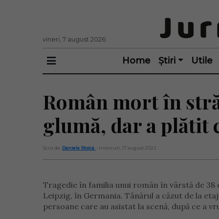
vineri, 7 august 2026
Home
Știri
Utile
Român mort în străi
glumă, dar a plătit 
Scris de:
Daniela Stoica
- miercuri, 17 august 2022
Tragedie în familia unui român în vârstă de 38 d
Leipzig, în Germania. Tânărul a căzut de la etajul
persoane care au asistat la scenă, după ce a vr