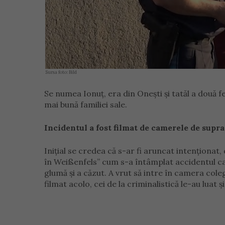
Sursa foto: Bild
Se numea Ionuț, era din Onești și tatăl a două f
mai bună familiei sale.
Incidentul a fost filmat de camerele de sup
Inițial se credea că s-ar fi aruncat intenționa
în Weißenfels” cum s-a întâmplat accidentul care
glumă și a căzut. A vrut să intre în camera coleg
filmat acolo, cei de la criminalistică le-au luat 