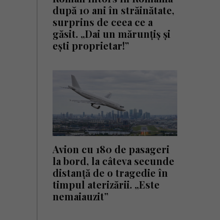
după 10 ani în străinătate,
surprins de ceea ce a
găsit. „Dai un mărunțiș și
ești proprietar!”
Avion cu 180 de pasageri
la bord, la câteva secunde
distanță de o tragedie în
timpul aterizării. „Este
nemaiauzit”