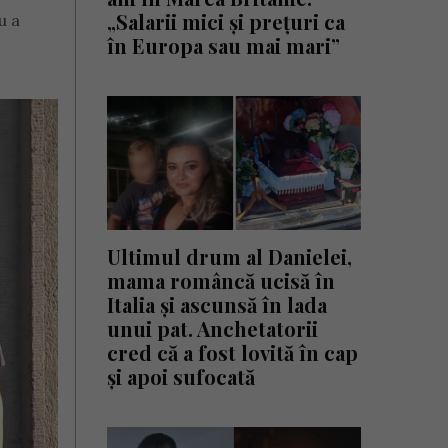
„Salarii mici și prețuri ca
u a
în Europa sau mai mari”
Ultimul drum al Danielei,
mama româncă ucisă în
Italia și ascunsă în lada
unui pat. Anchetatorii
cred că a fost lovită în cap
și apoi sufocată