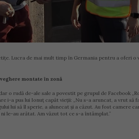
etițe. Lucra de mai mult timp în Germania pentru a oferi o 
raveghere montate în zonă
t, dar o rudă de-ale sale a povestit pe grupul de Facebook „
 i-a pus lui Ionuț capăt vieții: „Nu s-a aruncat, a vrut să f
ului lui să îl sperie, a alunecat și a căzut. Au fost camere ca
și ni le-au arătat. Am văzut tot ce s-a întâmplat.”