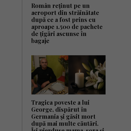
Român reținut pe un
aeroport din străinătate
după ce a fost prins cu
aproape 1.500 de pachete
de țigări ascunse în
bagaje
Tragica poveste a lui
George, dispărut în
Germania și găsit mort
după mai multe căutări.
Își pierduse mama, sora și