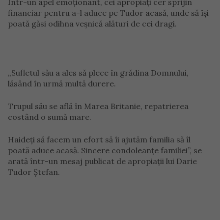
Într-un apel emoționant, cei apropiați cer sprijin
financiar pentru a-l aduce pe Tudor acasă, unde să își
poată găsi odihna veșnică alături de cei dragi.
„Sufletul său a ales să plece în grădina Domnului,
lăsând în urmă multă durere.
Trupul său se află în Marea Britanie, repatrierea
costând o sumă mare.
Haideți să facem un efort să îi ajutăm familia să îl
poată aduce acasă. Sincere condoleanțe familiei”, se
arată într-un mesaj publicat de apropiații lui Darie
Tudor Ștefan.