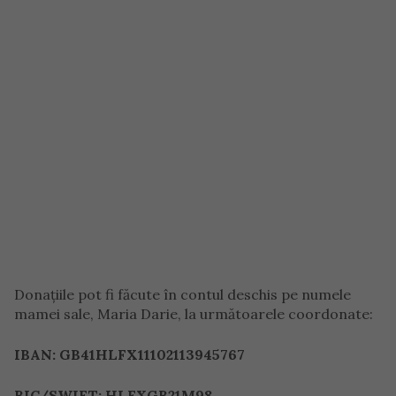
Donațiile pot fi făcute în contul deschis pe numele
mamei sale, Maria Darie, la următoarele coordonate:
IBAN: GB41HLFX11102113945767
BIC/SWIFT: HLFXGB21M98