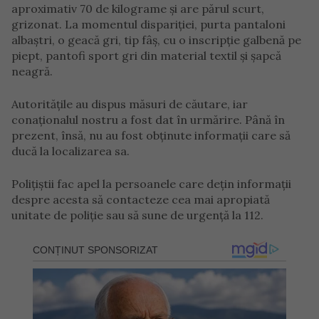
aproximativ 70 de kilograme și are părul scurt,
grizonat. La momentul dispariției, purta pantaloni
albaștri, o geacă gri, tip fâș, cu o inscripție galbenă pe
piept, pantofi sport gri din material textil și șapcă
neagră.
Autoritățile au dispus măsuri de căutare, iar
conaționalul nostru a fost dat în urmărire. Până în
prezent, însă, nu au fost obținute informații care să
ducă la localizarea sa.
Polițiștii fac apel la persoanele care dețin informații
despre acesta să contacteze cea mai apropiată
unitate de poliție sau să sune de urgență la 112.