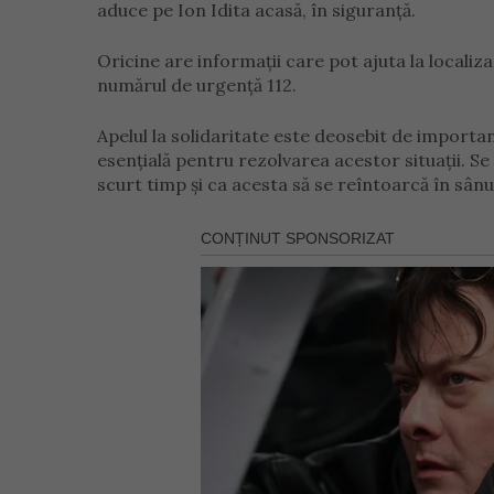
aduce pe Ion Idita acasă, în siguranță.
Oricine are informații care pot ajuta la locali
numărul de urgență 112.
Apelul la solidaritate este deosebit de import
esențială pentru rezolvarea acestor situații. Se s
scurt timp și ca acesta să se reîntoarcă în sânul