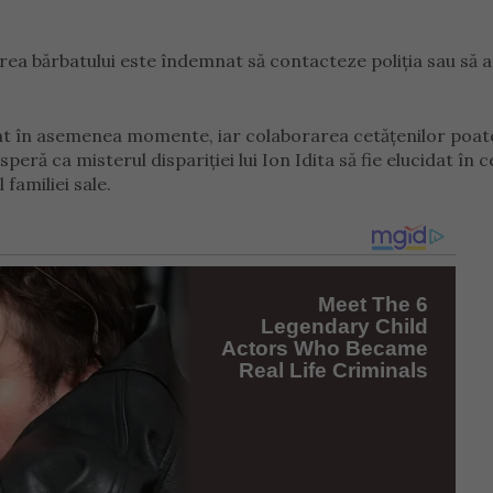
zarea bărbatului este îndemnat să contacteze poliția sau să 
ant în asemenea momente, iar colaborarea cetățenilor poate
peră ca misterul dispariției lui Ion Idita să fie elucidat în c
 familiei sale.