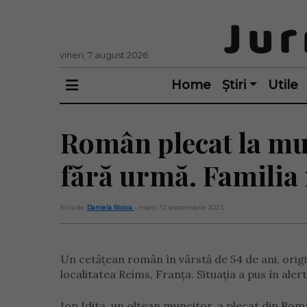
vineri, 7 august 2026
Home
Știri
Utile
Român plecat la mun
fără urmă. Familia 
Scris de:
Daniela Stoica
- marți, 12 septembrie 2023
Un cetățean român în vârstă de 54 de ani, origi
localitatea Reims, Franța. Situația a pus în aler
Ion Idita, un oltean muncitor, a plecat din Rom