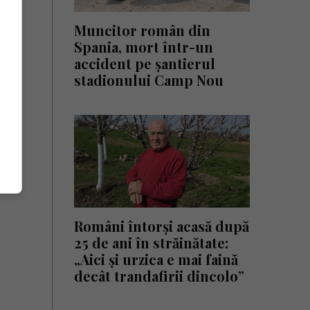
Muncitor român din
Spania, mort într-un
accident pe șantierul
stadionului Camp Nou
Români întorși acasă după
25 de ani în străinătate:
„Aici și urzica e mai faină
decât trandafirii dincolo”