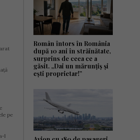
Român întors în România
marat
după 10 ani în străinătate,
surprins de ceea ce a
găsit. „Dai un mărunțiș și
iață
ești proprietar!”
e
ele pe
a-l
Avion cu 180 de pasageri