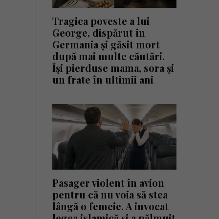
Tragica poveste a lui
George, dispărut în
Germania și găsit mort
după mai multe căutări.
Își pierduse mama, sora și
un frate în ultimii ani
Pasager violent în avion
pentru că nu voia să stea
lângă o femeie. A invocat
legea islamică și a pălmuit