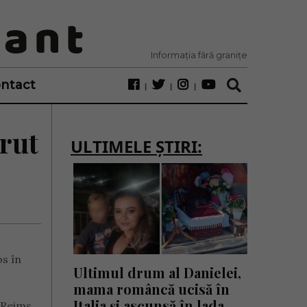
Informația fără granițe
ntact
rut
ULTIMELE ȘTIRI:
os în
Ultimul drum al Danielei,
mama româncă ucisă în
Italia și ascunsă în lada
 Reims.