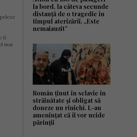
la bord, la câteva secunde
distanță de o tragedie în
apeleze
timpul aterizării. „Este
nemaiauzit”
 fi
el mai
Român ținut în sclavie în
străinătate și obligat să
doneze un rinichi. L-au
amenințat că îi vor ucide
părinții