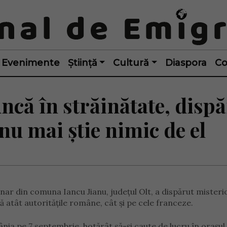
Evenimente
Știință
Cultură
Diaspora
Co
că în străinătate, dispă
nu mai știe nimic de el
nar din comuna Iancu Jianu, județul Olt, a dispărut misteri
tă atât autoritățile române, cât și pe cele franceze.
ânia pe 7 septembrie, hotărât să-și caute de lucru în orașul