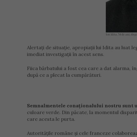
Ion Idita, 54 de ani, dis
Alertați de situație, apropiații lui Idita au lua
imediat investigații în acest sens.
Fiica bărbatului a fost cea care a dat alarma, în
după ce a plecat la cumpărături.
Semnalmentele conaționalului nostru sunt 
culoare verde. Din păcate, la momentul dispariț
care acesta le purta.
Autoritățile române și cele franceze colaboreaz