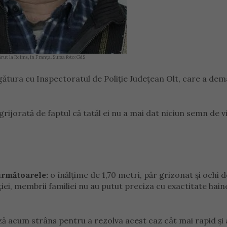
părut la Reims, în Franța. Sursa foto: GdS
t legătura cu Inspectoratul de Poliție Județean Olt, care a de
grijorată de faptul că tatăl ei nu a mai dat niciun semn de v
următoarele:
o înălțime de 1,70 metri, păr grizonat și ochi d
iei, membrii familiei nu au putut preciza cu exactitate hain
ă acum strâns pentru a rezolva acest caz cât mai rapid și 