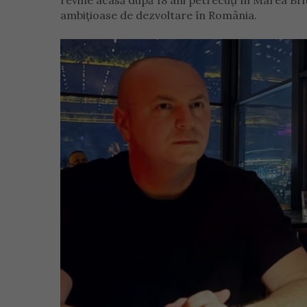
revine acasă după 18 ani petrecuți în Marea Brit
ambițioase de dezvoltare în România.