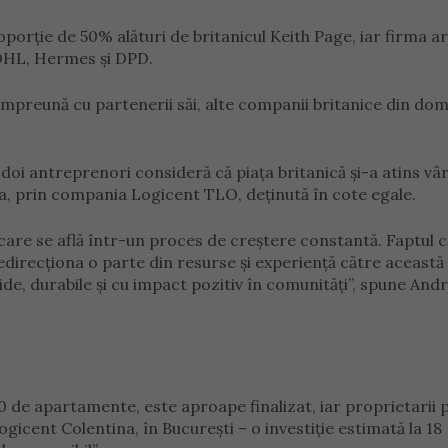
porție de 50% alături de britanicul Keith Page, iar firma a
DHL, Hermes și DPD.
mpreună cu partenerii săi, alte companii britanice din dom
doi antreprenori consideră că piața britanică și-a atins vâr
ia, prin compania Logicent TLO, deținută în cote egale.
 care se află într-un proces de creștere constantă. Faptul 
direcționa o parte din resurse și experiență către această 
e, durabile și cu impact pozitiv în comunități”, spune Andr
0 de apartamente, este aproape finalizat, iar proprietarii 
gicent Colentina, în București – o investiție estimată la 18