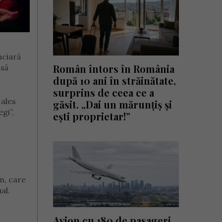
nciară
Român întors în România
 să
după 10 ani în străinătate,
surprins de ceea ce a
 ales
găsit. „Dai un mărunțiș și
gi”,
ești proprietar!”
n, care
al.
Avion cu 180 de pasageri