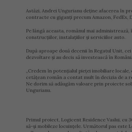
Astăzi, Andrei Ungurianu deține afacerea în pro
contracte cu giganți precum Amazon, FedEx, 
Pe lângă aceasta, românul mai administrează, î
construcțiilor, instalațiilor și serviciilor auto.
După aproape două decenii în Regatul Unit, cei 
dezvoltare și au decis să investească în Român
„Credem în potențialul pieței imobiliare locale,
cetățean român a contat mult în decizia de a re
Ne dorim să adăugăm valoare prin proiecte solid
Ungurianu.
Primul proiect, Logicent Residence Vaslui, cu 3
să-și mobileze locuințele. Următorul pas este Lo