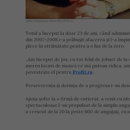
Andrei Ungurianu. Sursa foto: Profit.ro
Totul a început la doar 23 de ani, când administ
din 2007–2008 i-a prăbușit afacerea și l-a împins
plece în străinătate pentru a o lua de la zero.
„Am început de jos, cu tot felul de joburi: de la 
mereu locuri de muncă ce mă puteau ridica, am fo
povestește el pentru
Profit.ro
.
Perseverența și dorința de a progresa i-au des
Ajuns șofer la o firmă de curierat, a venit cu i
spectaculoase l-au propulsat de la simplu anga
a crescut de la 20 la peste 600 de angajați, cu o