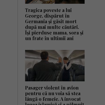
Tragica poveste a lui
George, dispărut în
Germania și găsit mort
după mai multe căutări.
Își pierduse mama, sora și
un frate în ultimii ani
Pasager violent în avion
pentru că nu voia să stea
lângă o femeie. A invocat
legea islamică și a pălmuit