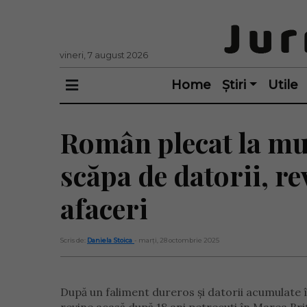
vineri, 7 august 2026
Home
Știri
Utile
Român plecat la mun
scăpa de datorii, r
afaceri
Scris de:
Daniela Stoica
- marți, 28 octombrie 2025
După un faliment dureros și datorii acumulate în