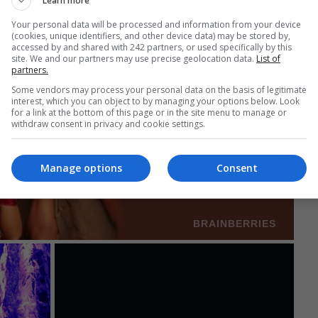
Learn more
torul țării.
Your personal data will be processed and information from your device
(cookies, unique identifiers, and other device data) may be stored by,
accessed by and shared with 242 partners, or used specifically by this
site. We and our partners may use precise geolocation data.
List of
partners.
Some vendors may process your personal data on the basis of legitimate
interest, which you can object to by managing your options below. Look
for a link at the bottom of this page or in the site menu to manage or
withdraw consent in privacy and cookie settings.
Manage options
Consent