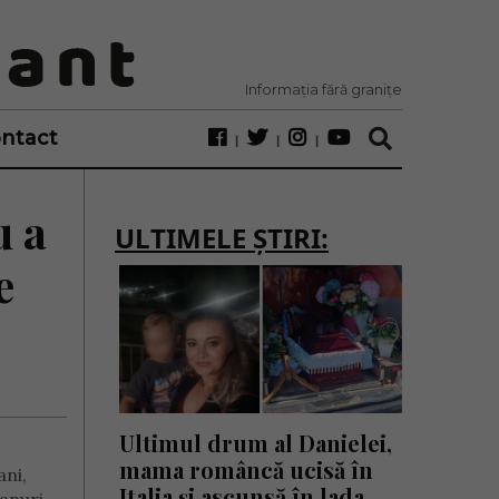
Informația fără granițe
ntact
u a
ULTIMELE ȘTIRI:
e
Ultimul drum al Danielei,
mama româncă ucisă în
ani,
Italia și ascunsă în lada