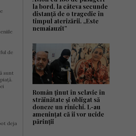
la bord, la câteva secunde
re
distanță de o tragedie în
timpul aterizării. „Este
nemaiauzit”
eniile
ful de
că sunt
piață.
ei
Român ținut în sclavie în
străinătate și obligat să
doneze un rinichi. L-au
amenințat că îi vor ucide
părinții
pot deja