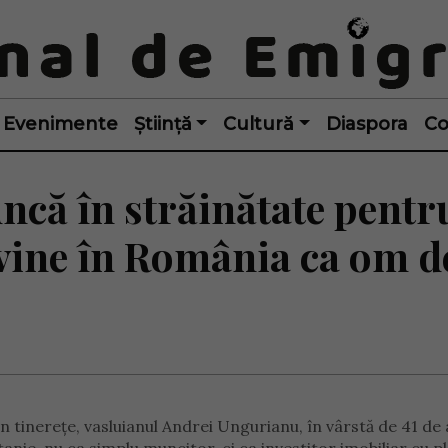
Evenimente
Știință
Cultură
Diaspora
Co
că în străinătate pentr
evine în România ca om d
 tinerețe, vasluianul Andrei Ungurianu, în vârstă de 41 de 