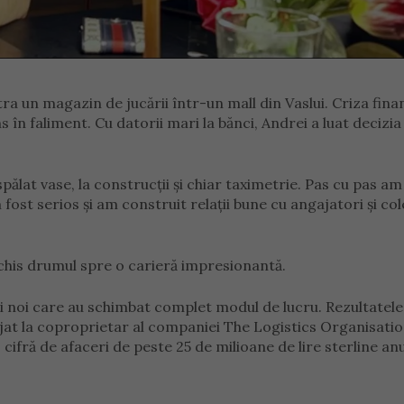
ra un magazin de jucării într-un mall din Vaslui. Criza fina
 în faliment. Cu datorii mari la bănci, Andrei a luat decizia
spălat vase, la construcții și chiar taximetrie. Pas cu pas am
st serios și am construit relații bune cu angajatori și cole
chis drumul spre o carieră impresionantă.
dei noi care au schimbat complet modul de lucru. Rezultatele
jat la coproprietar al companiei The Logistics Organisatio
 cifră de afaceri de peste 25 de milioane de lire sterline anu