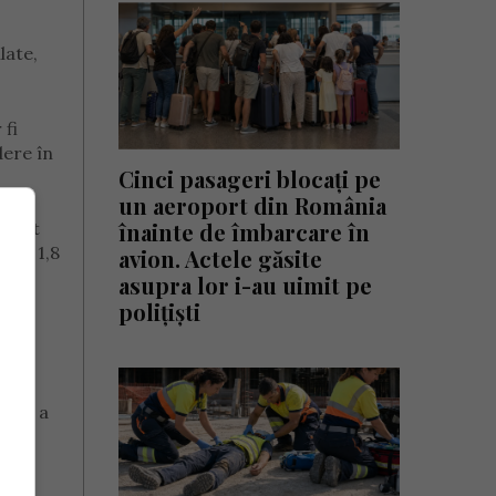
late,
 fi
dere în
Cinci pasageri blocați pe
un aeroport din România
înainte de îmbarcare în
rivit
irca 1,8
avion. Actele găsite
asupra lor i-au uimit pe
polițiști
ntă”, a
ate,