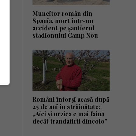
Muncitor român din
Spania, mort într-un
accident pe șantierul
stadionului Camp Nou
Români întorși acasă după
25 de ani în străinătate:
„Aici și urzica e mai faină
decât trandafirii dincolo”