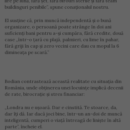
lire pe lună, fără șef, fără birouri sterile și fără team
buildinguri penibile”, spune conaționalul nostru.
El susține că, prin muncă independentă și o bună
organizare, o persoană poate strânge în doi ani
suficienți bani pentru a-și cumpăra, fără credite, două
case „într-o țară cu plajă, palmieri, cu lime în pahar,
fără griji în cap și zero vecini care dau cu mopul la 6
dimineața pe scară.”
Bodian contrastează această realitate cu situația din
România, unde obținerea unei locuințe implică decenii
de rate, birocrație și stres financiar:
„Londra nu e ușoară. Dar e cinstită. Te stoarce, da,
dar îți dă. Iar dacă joci bine, într-un an-doi de muncă
inteligentă, cumperi o viață întreagă de liniște în altă
parte”, încheie el.