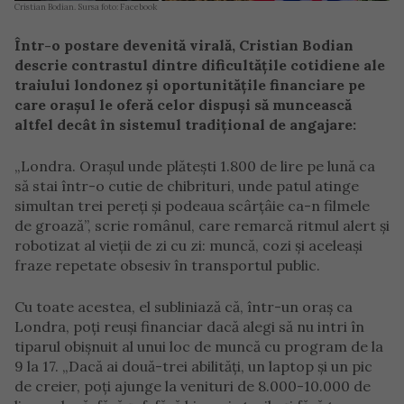
Cristian Bodian. Sursa foto: Facebook
Într-o postare devenită virală, Cristian Bodian
descrie contrastul dintre dificultățile cotidiene ale
traiului londonez și oportunitățile financiare pe
care orașul le oferă celor dispuși să muncească
altfel decât în sistemul tradițional de angajare:
„Londra. Orașul unde plătești 1.800 de lire pe lună ca
să stai într-o cutie de chibrituri, unde patul atinge
simultan trei pereți și podeaua scârțâie ca-n filmele
de groază”, scrie românul, care remarcă ritmul alert și
robotizat al vieții de zi cu zi: muncă, cozi și aceleași
fraze repetate obsesiv în transportul public.
Cu toate acestea, el subliniază că, într-un oraș ca
Londra, poți reuși financiar dacă alegi să nu intri în
tiparul obișnuit al unui loc de muncă cu program de la
9 la 17. „Dacă ai două-trei abilități, un laptop și un pic
de creier, poți ajunge la venituri de 8.000-10.000 de