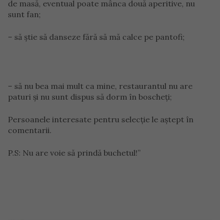
de masă, eventual poate mânca două aperitive, nu
sunt fan;
– să știe să danseze fără să mă calce pe pantofi;
– să nu bea mai mult ca mine, restaurantul nu are
paturi și nu sunt dispus să dorm în boscheți;
Persoanele interesate pentru selecție le aștept în
comentarii.
P.S: Nu are voie să prindă buchetul!”