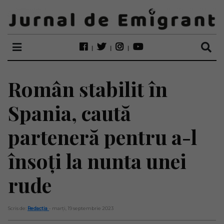
Român stabilit în
Spania, caută
parteneră pentru a-l
însoți la nunta unei
rude
Scris de:
Redacția
- marți, 19 septembrie 2023