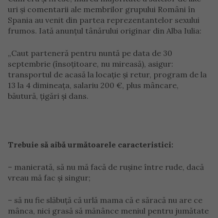
uri și comentarii ale membrilor grupului Români în
Spania au venit din partea reprezentantelor sexului
frumos. Iată anunțul tânărului originar din Alba Iulia:
„Caut parteneră pentru nuntă pe data de 30
septembrie (însoțitoare, nu mireasă), asigur:
transportul de acasă la locație și retur, program de la
13 la 4 dimineața, salariu 200 €, plus mâncare,
băutură, țigări și dans.
Trebuie să aibă următoarele caracteristici:
– manierată, să nu mă facă de rușine între rude, dacă
vreau mă fac și singur;
– să nu fie slăbuță că urlă mama că e săracă nu are ce
mânca, nici grasă să mănânce meniul pentru jumătate