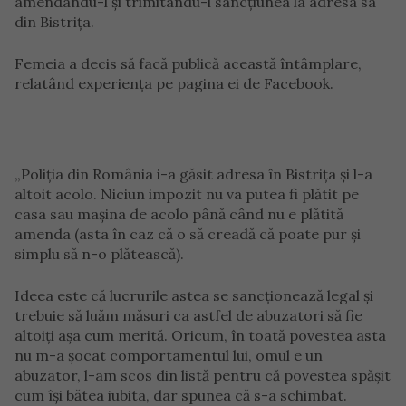
amendându-l și trimitându-i sancțiunea la adresa sa
din Bistrița.
Femeia a decis să facă publică această întâmplare,
relatând experiența pe pagina ei de Facebook.
„Poliția din România i-a găsit adresa în Bistrița și l-a
altoit acolo. Niciun impozit nu va putea fi plătit pe
casa sau mașina de acolo până când nu e plătită
amenda (asta în caz că o să creadă că poate pur și
simplu să n-o plătească).
Ideea este că lucrurile astea se sancționează legal și
trebuie să luăm măsuri ca astfel de abuzatori să fie
altoiți așa cum merită. Oricum, în toată povestea asta
nu m-a șocat comportamentul lui, omul e un
abuzator, l-am scos din listă pentru că povestea spășit
cum își bătea iubita, dar spunea că s-a schimbat.