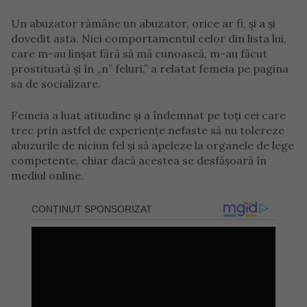
Un abuzator rămâne un abuzator, orice ar fi, și a și
dovedit asta. Nici comportamentul celor din lista lui,
care m-au linșat fără să mă cunoască, m-au făcut
prostituată și în „n” feluri,” a relatat femeia pe pagina
sa de socializare.
Femeia a luat atitudine și a îndemnat pe toți cei care
trec prin astfel de experiențe nefaste să nu tolereze
abuzurile de niciun fel și să apeleze la organele de lege
competente, chiar dacă acestea se desfășoară în
mediul online.