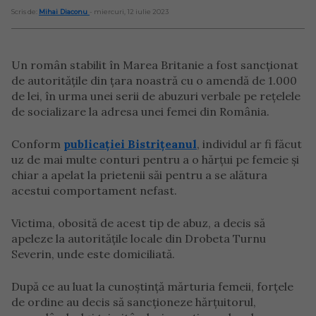
Scris de:
Mihai Diaconu
- miercuri, 12 iulie 2023
Un român stabilit în Marea Britanie a fost sancționat
de autoritățile din țara noastră cu o amendă de 1.000
de lei, în urma unei serii de abuzuri verbale pe rețelele
de socializare la adresa unei femei din România.
Conform
publicației Bistrițeanul
, individul ar fi făcut
uz de mai multe conturi pentru a o hărțui pe femeie și
chiar a apelat la prietenii săi pentru a se alătura
acestui comportament nefast.
Victima, obosită de acest tip de abuz, a decis să
apeleze la autoritățile locale din Drobeta Turnu
Severin, unde este domiciliată.
După ce au luat la cunoștință mărturia femeii, forțele
de ordine au decis să sancționeze hărțuitorul,