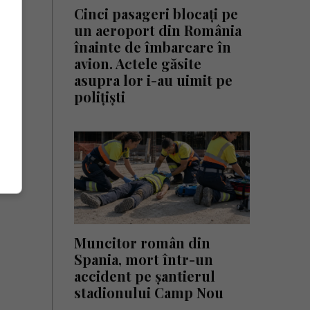
Cinci pasageri blocați pe
un aeroport din România
înainte de îmbarcare în
avion. Actele găsite
asupra lor i-au uimit pe
polițiști
Muncitor român din
Spania, mort într-un
accident pe șantierul
stadionului Camp Nou