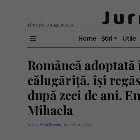
sâmbătă, 8 august 2026
Home
Știri
Utile
Româncă adoptată î
călugăriță, își regă
după zeci de ani. E
Mihaela
Scris de:
Mihai Diaconu
- luni, 2 martie 2026