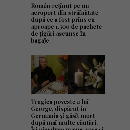
Român reținut pe un
aeroport din străinătate
după ce a fost prins cu
aproape 1.500 de pachete
de țigări ascunse în
bagaje
Tragica poveste a lui
George, dispărut în
Germania și găsit mort
după mai multe căutări.
Își pierduse mama, sora și