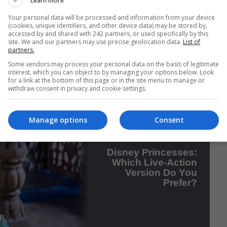
Learn more
Your personal data will be processed and information from your device
(cookies, unique identifiers, and other device data) may be stored by,
accessed by and shared with 242 partners, or used specifically by this
site. We and our partners may use precise geolocation data.
List of
partners.
Some vendors may process your personal data on the basis of legitimate
interest, which you can object to by managing your options below. Look
for a link at the bottom of this page or in the site menu to manage or
withdraw consent in privacy and cookie settings.
Manage options
Consent