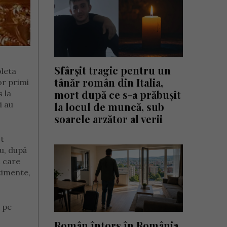
Sfârșit tragic pentru un
oleta
tânăr român din Italia,
or primi
mort după ce s-a prăbușit
 la
i au
la locul de muncă, sub
soarele arzător al verii
st
ou, după
i care
ntimente,
ă pe
Român întors în România