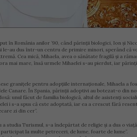
eput în România anilor ’90, când părinții biologici, Ion și Nic
r și le-au dus într-un centru de primire minori, sperând că v
tremă. Cea mică, Mihaela, avea o sănătate fragilă și a rămas
 sora mai mare, însă urmele Mihaelei s-au pierdut, iar părinți
ese granițele pentru adopțiile internaționale, Mihaela a fo
ulele Canare. În Spania, părinții adoptivi au botezat-o din n
ă: unul făcut de familia biologică, altul de asistenți social
elei i s-a spus că este adoptată, iar ea a crescut fără rese
ecare zi din cer”.
u a studia Turismul, s-a îndepărtat de religie și a dus o viaț
 participat la multe petreceri, de lume, foarte de lume”.