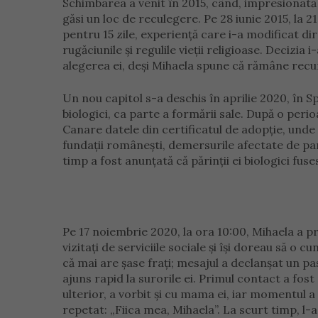
Schimbarea a venit în 2015, când, impresionată
găsi un loc de reculegere. Pe 28 iunie 2015, la 
pentru 15 zile, experiență care i-a modificat dire
rugăciunile și regulile vieții religioase. Decizia
alegerea ei, deși Mihaela spune că rămâne recun
Un nou capitol s-a deschis în aprilie 2020, în S
biologici, ca parte a formării sale. După o perioa
Canare datele din certificatul de adopție, unde a
fundații românești, demersurile afectate de pan
timp a fost anunțată că părinții ei biologici fuses
Pe 17 noiembrie 2020, la ora 10:00, Mihaela a p
vizitați de serviciile sociale și își doreau să o 
că mai are șase frați; mesajul a declanșat un pas 
ajuns rapid la surorile ei. Primul contact a fost 
ulterior, a vorbit și cu mama ei, iar momentul a
repetat: „Fiica mea, Mihaela”. La scurt timp, l-a