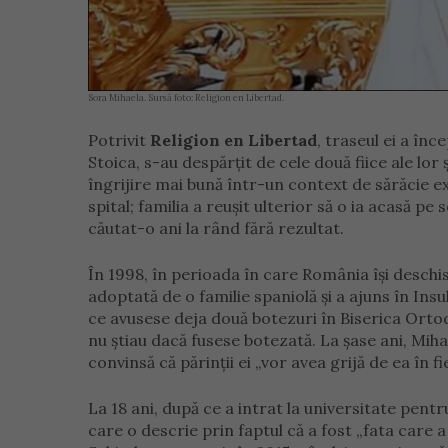
Sora Mihaela. Sursă foto: Religion en Libertad.
Potrivit
Religion en Libertad
, traseul ei a înc
Stoica, s-au despărțit de cele două fiice ale lo
îngrijire mai bună într-un context de sărăcie ex
spital; familia a reușit ulterior să o ia acasă pe
căutat-o ani la rând fără rezultat.
În 1998, în perioada în care România își deschis
adoptată de o familie spaniolă și a ajuns în Ins
ce avusese deja două botezuri în Biserica Ortodox
nu știau dacă fusese botezată. La șase ani, Miha
convinsă că părinții ei „vor avea grijă de ea în fi
La 18 ani, după ce a intrat la universitate pentr
care o descrie prin faptul că a fost „fata care a