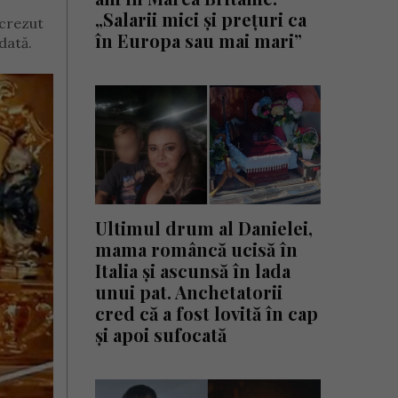
„Salarii mici și prețuri ca
 crezut
în Europa sau mai mari”
dată.
Ultimul drum al Danielei,
mama româncă ucisă în
Italia și ascunsă în lada
unui pat. Anchetatorii
cred că a fost lovită în cap
și apoi sufocată