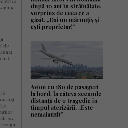
pentru a
după 10 ani în străinătate,
 Laguna
surprins de ceea ce a
găsit. „Dai un mărunțiș și
ești proprietar!”
ii
ulele
l unei
scurt
Avion cu 180 de pasageri
la bord, la câteva secunde
eră
distanță de o tragedie în
toasă și
l, a
timpul aterizării. „Este
urilor;
nemaiauzit”
hi și a
întreaga