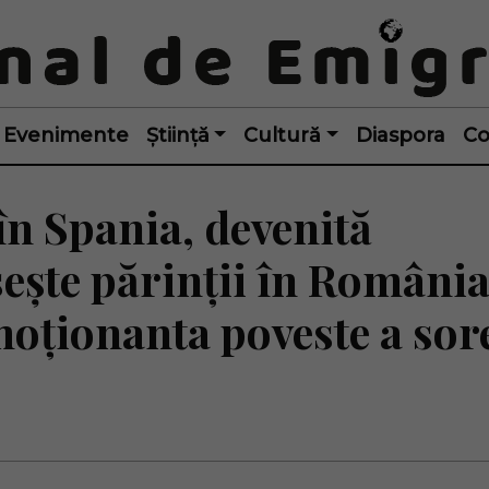
Evenimente
Știință
Cultură
Diaspora
Co
n Spania, devenită
sește părinții în Români
moționanta poveste a sor