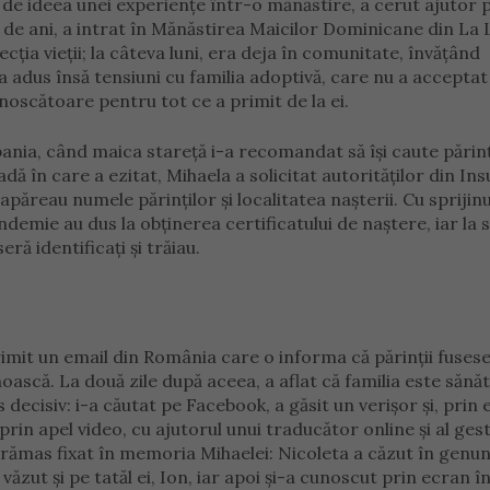
 de ideea unei experiențe într-o mănăstire, a cerut ajutor 
21 de ani, a intrat în Mănăstirea Maicilor Dominicane din La
cția vieții; la câteva luni, era deja în comunitate, învățând
 i-a adus însă tensiuni cu familia adoptivă, care nu a acceptat
oscătoare pentru tot ce a primit de la ei.
pania, când maica stareță i-a recomandat să își caute părinț
dă în care a ezitat, Mihaela a solicitat autorităților din Ins
păreau numele părinților și localitatea nașterii. Cu sprijinu
demie au dus la obținerea certificatului de naștere, iar la 
eră identificați și trăiau.
rimit un email din România care o informa că părinții fuses
cunoască. La două zile după aceea, a aflat că familia este sănă
decisiv: i-a căutat pe Facebook, a găsit un verișor și, prin e
prin apel video, cu ajutorul unui traducător online și al gest
 rămas fixat în memoria Mihaelei: Nicoleta a căzut în genunc
 văzut și pe tatăl ei, Ion, iar apoi și-a cunoscut prin ecran 