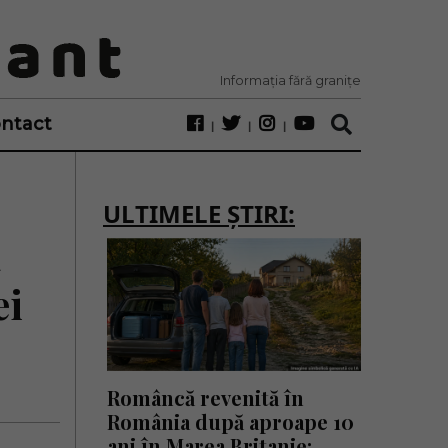
Informația fără granițe
ntact
ULTIMELE ȘTIRI:
a
ei
Româncă revenită în
România după aproape 10
ani în Marea Britanie: