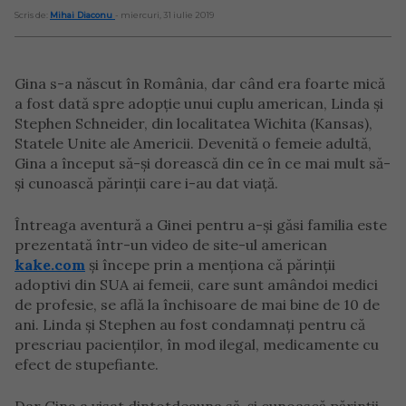
Scris de:
Mihai Diaconu
- miercuri, 31 iulie 2019
Gina s-a născut în România, dar când era foarte mică
a fost dată spre adopție unui cuplu american, Linda și
Stephen Schneider, din localitatea Wichita (Kansas),
Statele Unite ale Americii. Devenită o femeie adultă,
Gina a început să-și dorească din ce în ce mai mult să-
și cunoască părinții care i-au dat viață.
Întreaga aventură a Ginei pentru a-și găsi familia este
prezentată într-un video de site-ul american
kake.com
și începe prin a menționa că părinții
adoptivi din SUA ai femeii, care sunt amândoi medici
de profesie, se află la închisoare de mai bine de 10 de
ani. Linda și Stephen au fost condamnați pentru că
prescriau pacienților, în mod ilegal, medicamente cu
efect de stupefiante.