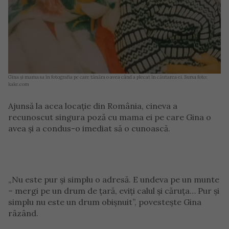
Gina și mama sa în fotografia pe care tânăra o avea când a plecat în căutarea ei. Sursa foto:
kake.com
Ajunsă la acea locație din România, cineva a
recunoscut singura poză cu mama ei pe care Gina o
avea și a condus-o imediat să o cunoască.
„Nu este pur și simplu o adresă. E undeva pe un munte
– mergi pe un drum de țară, eviți calul și căruța… Pur și
simplu nu este un drum obișnuit”, povestește Gina
râzând.