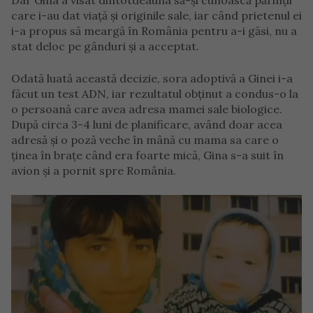
Dar Gina a visat dintotdeauna să-și cunoască părinții
care i-au dat viață și originile sale, iar când prietenul ei
i-a propus să meargă în România pentru a-i găsi, nu a
stat deloc pe gânduri și a acceptat.
Odată luată această decizie, sora adoptivă a Ginei i-a
făcut un test ADN, iar rezultatul obținut a condus-o la
o persoană care avea adresa mamei sale biologice.
După circa 3-4 luni de planificare, având doar acea
adresă și o poză veche în mână cu mama sa care o
ținea în brațe când era foarte mică, Gina s-a suit în
avion și a pornit spre România.