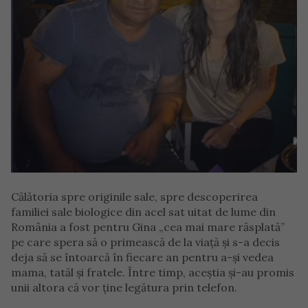
Călătoria spre originile sale, spre descoperirea
familiei sale biologice din acel sat uitat de lume din
România a fost pentru Gina „cea mai mare răsplată”
pe care spera să o primească de la viață și s-a decis
deja să se întoarcă în fiecare an pentru a-și vedea
mama, tatăl și fratele. Între timp, aceștia și-au promis
unii altora că vor ține legătura prin telefon.