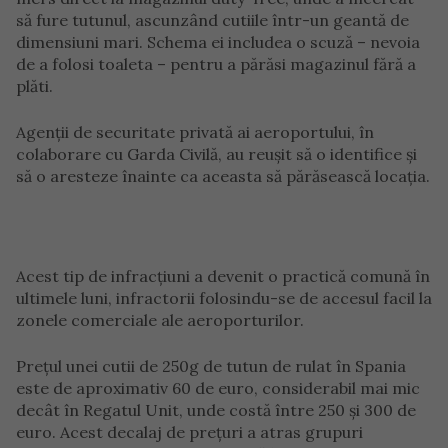
să fure tutunul, ascunzând cutiile într-un geantă de
dimensiuni mari. Schema ei includea o scuză – nevoia
de a folosi toaleta – pentru a părăsi magazinul fără a
plăti.
Agenții de securitate privată ai aeroportului, în
colaborare cu Garda Civilă, au reușit să o identifice și
să o aresteze înainte ca aceasta să părăsească locația.
Acest tip de infracțiuni a devenit o practică comună în
ultimele luni, infractorii folosindu-se de accesul facil la
zonele comerciale ale aeroporturilor.
Prețul unei cutii de 250g de tutun de rulat în Spania
este de aproximativ 60 de euro, considerabil mai mic
decât în Regatul Unit, unde costă între 250 și 300 de
euro. Acest decalaj de prețuri a atras grupuri