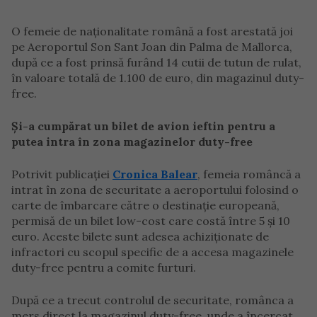
O femeie de naționalitate română a fost arestată joi
pe Aeroportul Son Sant Joan din Palma de Mallorca,
după ce a fost prinsă furând 14 cutii de tutun de rulat,
în valoare totală de 1.100 de euro, din magazinul duty-
free.
Și-a cumpărat un bilet de avion ieftin pentru a
putea intra în zona magazinelor duty-free
Potrivit publicației
Cronica Balear
, femeia româncă a
intrat în zona de securitate a aeroportului folosind o
carte de îmbarcare către o destinație europeană,
permisă de un bilet low-cost care costă între 5 și 10
euro. Aceste bilete sunt adesea achiziționate de
infractori cu scopul specific de a accesa magazinele
duty-free pentru a comite furturi.
După ce a trecut controlul de securitate, românca a
mers direct la magazinul duty-free, unde a încercat