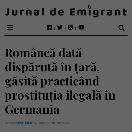
Româncă dată
dispărută în țară,
găsită practicând
prostituția ilegală în
Germania
Scris de:
Mihai Diaconu
- luni, 18 noiembrie 2024