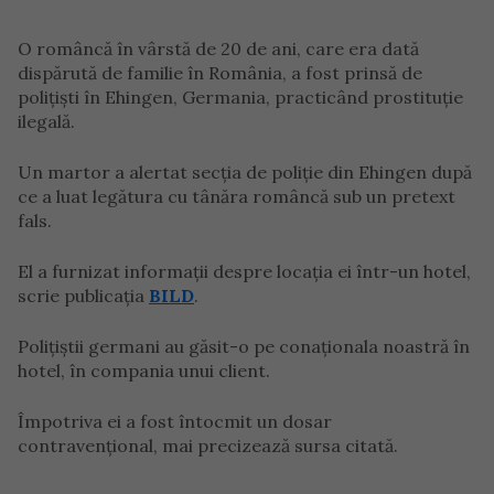
O româncă în vârstă de 20 de ani, care era dată
dispărută de familie în România, a fost prinsă de
polițiști în Ehingen, Germania, practicând prostituție
ilegală.
Un martor a alertat secția de poliție din Ehingen după
ce a luat legătura cu tânăra româncă sub un pretext
fals.
El a furnizat informații despre locația ei într-un hotel,
scrie publicația
BILD
.
Polițiștii germani au găsit-o pe conaționala noastră în
hotel, în compania unui client.
Împotriva ei a fost întocmit un dosar
contravențional, mai precizează sursa citată.