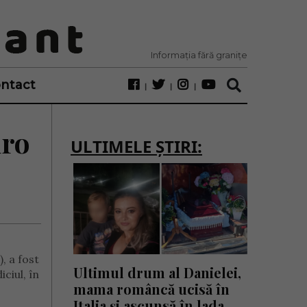
Informația fără granițe
ntact
uro
ULTIMELE ȘTIRI:
, a fost
Ultimul drum al Danielei,
ciul, în
mama româncă ucisă în
Italia și ascunsă în lada