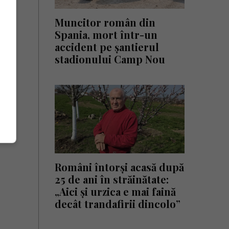
Muncitor român din
Spania, mort într-un
accident pe șantierul
stadionului Camp Nou
Români întorși acasă după
25 de ani în străinătate:
„Aici și urzica e mai faină
decât trandafirii dincolo”