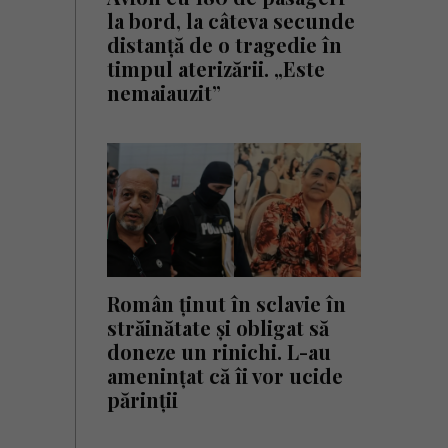
la bord, la câteva secunde
distanță de o tragedie în
timpul aterizării. „Este
nemaiauzit”
Român ținut în sclavie în
străinătate și obligat să
doneze un rinichi. L-au
amenințat că îi vor ucide
părinții