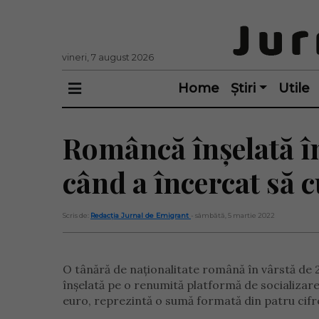
vineri, 7 august 2026
Home
Știri
Utile
Româncă înșelată în
când a încercat să
Scris de:
Redacția Jurnal de Emigrant
- sâmbătă, 5 martie 2022
O tânără de naționalitate română în vârstă de 24
înșelată pe o renumită platformă de socializare
euro, reprezintă o sumă formată din patru cifr