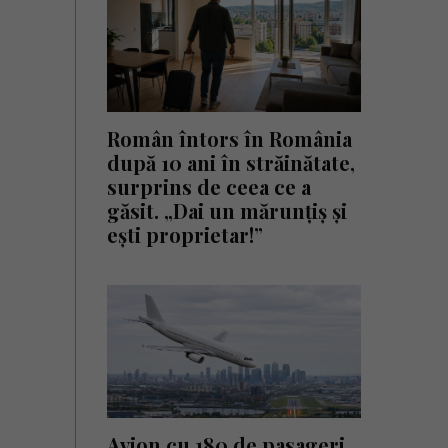
Român întors în România
după 10 ani în străinătate,
surprins de ceea ce a
găsit. „Dai un mărunțiș și
ești proprietar!”
Avion cu 180 de pasageri