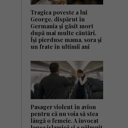
Tragica poveste a lui
George, dispărut în
Germania și găsit mort
după mai multe căutări.
Își pierduse mama, sora și
un frate în ultimii ani
Pasager violent în avion
pentru că nu voia să stea
lângă o femeie. A invocat
legea islamică și a pălmuit