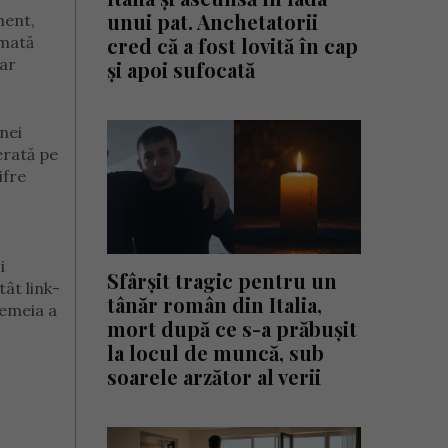
unui pat. Anchetatorii
ment,
umată
cred că a fost lovită în cap
iar
și apoi sufocată
nei
erată pe
ifre
i
Sfârșit tragic pentru un
tât link-
tânăr român din Italia,
Femeia a
mort după ce s-a prăbușit
la locul de muncă, sub
soarele arzător al verii