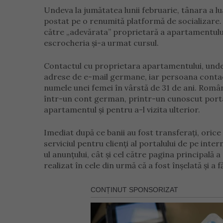
Undeva la jumătatea lunii februarie, tânara a 
postat pe o renumită platformă de socializare.
către „adevărata” proprietară a apartamentului
escrocheria și-a urmat cursul.
Contactul cu proprietara apartamentului, unde
adrese de e-mail germane, iar persoana contact
numele unei femei în vârstă de 31 de ani. Român
într-un cont german, printr-un cunoscut portal
apartamentul și pentru a-l vizita ulterior.
Imediat după ce banii au fost transferați, ori
serviciul pentru clienți al portalului de pe inte
ul anunțului, cât și cel către pagina principală
realizat în cele din urmă că a fost înșelată și a 