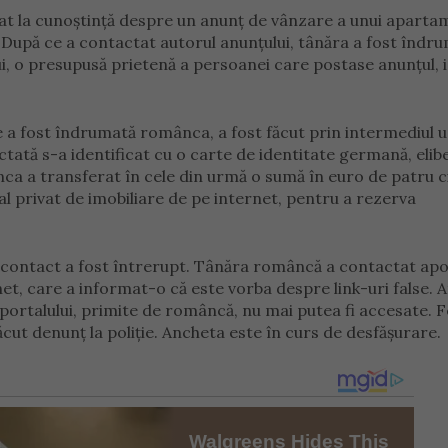
luat la cunoștință despre un anunț de vânzare a unui aparta
 După ce a contactat autorul anunțului, tânăra a fost îndr
, o presupusă prietenă a persoanei care postase anunțul, 
 a fost îndrumată românca, a fost făcut prin intermediul u
ată s-a identificat cu o carte de identitate germană, elib
ca a transferat în cele din urmă o sumă în euro de patru c
 privat de imobiliare de pe internet, pentru a rezerva
ce contact a fost întrerupt. Tânăra româncă a contactat apo
rnet, care a informat-o că este vorba despre link-uri false. A
 a portalului, primite de româncă, nu mai putea fi accesate. 
făcut denunț la ​​poliție. Ancheta este în curs de desfășurare.