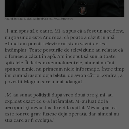
Andrei Burnaz, iubitul Andreei Cristea. Foto: Euronews
„I-am spus să o caute. Mi-a spus că a fost un accident,
nu știa unde este Andreea, că poate a căzut în apă.
Atunci am pornit televizorul și am văzut ce s-a
întâmplat. Toate posturile de televiziune au relatat că
o femeie a căzut în apă. Am început să sun la toate
spitalele. Îi dădeam semnalmentele, nimeni nu îmi
spunea nimic, nu primeam nicio informație. Între timp
îmi cumpărasem deja biletul de avion către Londra”, a
povestit Magda care a mai adăugat:
„M-au sunat polițiștii după vreo două ore și mi-au
explicat exact ce s-a întâmplat. M-au luat de la
aeroport și m-au dus direct la spital. Mi-au spus că
este foarte grav, fusese deja operată, dar nimeni nu
știa care ar fi evoluția.”