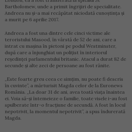
London, ea a fost transferată la spitalul St
Bartholomew, unde a primit îngrijiri de specialitate.
Andreea nu și-a mai recăpătat niciodată cunoștința și
a murit pe 6 aprilie 2017.
Andreea a fost una dintre cele cinci victime ale
teroristului Masood, în vârstă de 52 de ani, care a
intrat cu mașina în pietoni pe podul Westminster,
după care a înjunghiat un polițist în interiorul
reședinței parlamentului britanic. Atacul a durat 82 de
secunde și alte zeci de persoane au fost rănite.
„Este foarte greu ceea ce simțim, nu poate fi descris
în cuvinte”, a mărturisit Magda celor de la Euronews
România. „La doar 31 de ani, avea toată viața înaintea
ei. Voia să-și întemeieze o familie, toate visele i-au fost
spulberate într-o fracțiune de secundă. A fost în locul
nepotrivit, la momentul nepotrivit”, a spus îndurerată
Magda.