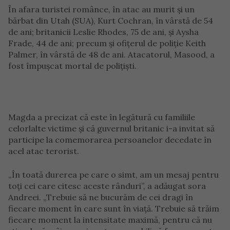
În afara turistei românce, în atac au murit și un
bărbat din Utah (SUA), Kurt Cochran, în vârstă de 54
de ani; britanicii Leslie Rhodes, 75 de ani, și Aysha
Frade, 44 de ani; precum și ofițerul de poliție Keith
Palmer, în vârstă de 48 de ani. Atacatorul, Masood, a
fost împușcat mortal de polițiști.
Magda a precizat că este în legătură cu familiile
celorlalte victime și că guvernul britanic i-a invitat să
participe la comemorarea persoanelor decedate în
acel atac terorist.
„În toată durerea pe care o simt, am un mesaj pentru
toți cei care citesc aceste rânduri”, a adăugat sora
Andreei. „Trebuie să ne bucurăm de cei dragi în
fiecare moment în care sunt în viață. Trebuie să trăim
fiecare moment la intensitate maximă, pentru că nu