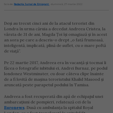
Scris de:
Redacția Jurnal de Emigrant
- duminică, 27 martie 2022
Deși au trecut cinci ani de la atacul terorist din
Londra în urma căruia a decedat Andreea Cristea, la
vârsta de 31 de ani, Magda Țoi își omagiază și în acest
an sora pe care a descris-o drept „o fată frumoasă,
inteligentă, implicată, plină de suflet, cu o mare poftă
de viață”.
Pe 22 martie 2017, Andreea era în vacanță și tocmai îi
făcea o fotografie iubitului ei, Andrei Burnaz, pe podul
londonez Westminster, cu doar câteva clipe înainte
de a fi lovită de mașina teroristului Khalid Masood și
aruncată peste parapetul podului în Tamisa.
Andreea a fost recuperată din apă de echipajul unei
ambarcațiuni de pompieri, relatează cei de la
Euronews
. Dusă cu ambulanța la spitalul Royal