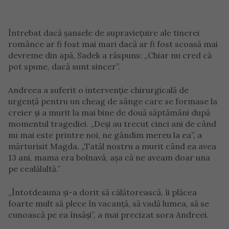
Întrebat dacă șansele de supraviețuire ale tinerei
românce ar fi fost mai mari dacă ar fi fost scoasă mai
devreme din apă, Sadek a răspuns: „Chiar nu cred că
pot spune, dacă sunt sincer”.
Andreea a suferit o intervenție chirurgicală de
urgență pentru un cheag de sânge care se formase la
creier și a murit la mai bine de două săptămâni după
momentul tragediei. „Deși au trecut cinci ani de când
nu mai este printre noi, ne gândim mereu la ea”, a
mărturisit Magda. „Tatăl nostru a murit când ea avea
13 ani, mama era bolnavă, așa că ne aveam doar una
pe cealălaltă.”
„Întotdeauna și-a dorit să călătorească, îi plăcea
foarte mult să plece în vacanță, să vadă lumea, să se
cunoască pe ea însăși”, a mai precizat sora Andreei.