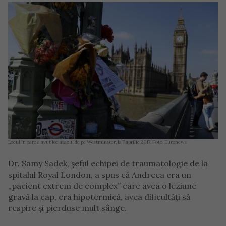
Locul în care a avut loc atacul de pe Westminster, la 7 aprilie 2017. Foto: Euronews
Dr. Samy Sadek, șeful echipei de traumatologie de la
spitalul Royal London, a spus că Andreea era un
„pacient extrem de complex” care avea o leziune
gravă la cap, era hipotermică, avea dificultăți să
respire și pierduse mult sânge.