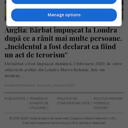
Manage options
Anglia: Bărbat împușcat la Londra 
după ce a rănit mai multe persoane. 
„Incidentul a fost declarat ca fiind 
un act de terorism”
Un bărbat a fost împușcat duminică, 2 februarie 2020, de către
ofițerii de poliție din Londra, Marea Britanie, într-un
incident…
Scris de Mihai Diaconu
- duminică, 2 februarie 2020
PUBLICITATE
TERMENI ȘI
POLITICA DE
POLITICA PRIVIND
CONDIȚII DE
CONFIDENȚIALITATE
FISIERELE
UTILIZARE
COOKIES
© 2019-
2026
Toate drepturile rezervate Diaspora Media Network S.R.L -
Interzisă copierea conținutului fără acordul redacției.