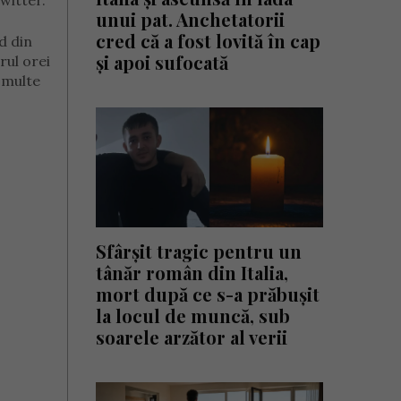
witter.
unui pat. Anchetatorii
cred că a fost lovită în cap
d din
și apoi sufocată
rul orei
 multe
Sfârșit tragic pentru un
tânăr român din Italia,
mort după ce s-a prăbușit
la locul de muncă, sub
soarele arzător al verii