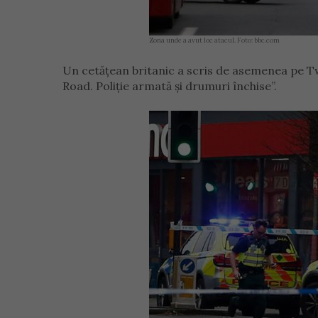
Zona unde a avut loc atacul. Foto: bbc.com
Un cetățean britanic a scris de asemenea pe T
Road. Poliție armată și drumuri închise”.