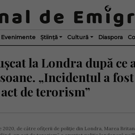
Evenimente
Știință
Cultură
Diaspora
Co
șcat la Londra după ce 
soane. „Incidentul a fost
 act de terorism”
2020, de către ofițerii de poliție din Londra, Marea Britani