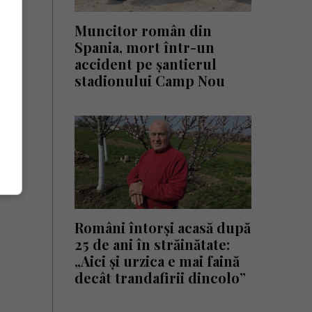
Muncitor român din
Spania, mort într-un
accident pe șantierul
stadionului Camp Nou
Români întorși acasă după
25 de ani în străinătate:
„Aici și urzica e mai faină
decât trandafirii dincolo”