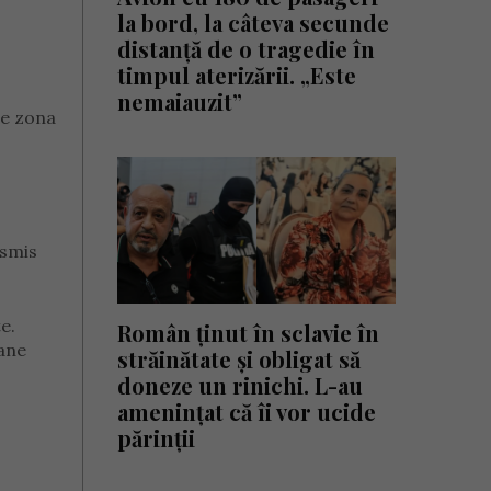
la bord, la câteva secunde
distanță de o tragedie în
timpul aterizării. „Este
nemaiauzit”
te zona
nsmis
e.
Român ținut în sclavie în
tane
străinătate și obligat să
doneze un rinichi. L-au
amenințat că îi vor ucide
părinții