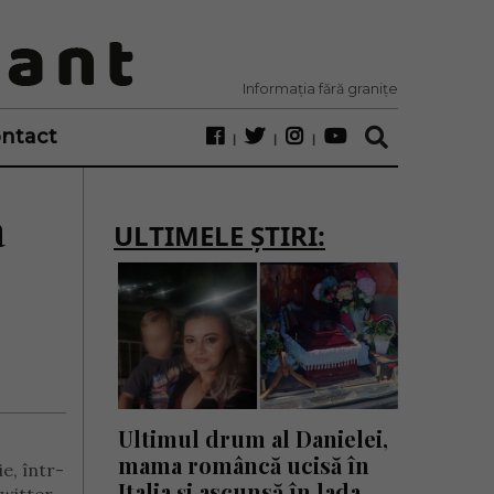
Informația fără granițe
ntact
a
ULTIMELE ȘTIRI:
Ultimul drum al Danielei,
mama româncă ucisă în
e, într-
Italia și ascunsă în lada