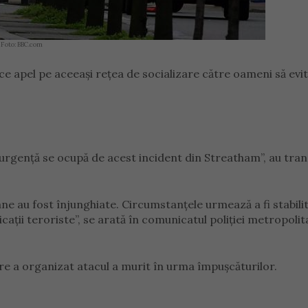
. Foto: BBC.com
ce apel pe aceeași rețea de socializare către oameni să evi
e urgență se ocupă de acest incident din Streatham”, au tra
 au fost înjunghiate. Circumstanţele urmează a fi stabilit
icaţii teroriste”, se arată în comunicatul poliţiei metropoli
are a organizat atacul a murit în urma împușcăturilor.