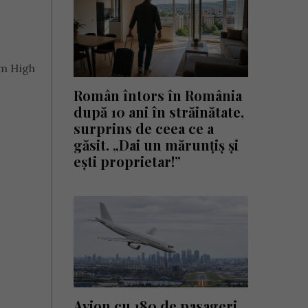
am High
Român întors în România
după 10 ani în străinătate,
surprins de ceea ce a
găsit. „Dai un mărunțiș și
ești proprietar!”
Avion cu 180 de pasageri