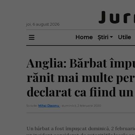
joi, 6 august 2026
Home
Știri
Utile
Anglia: Bărbat împu
rănit mai multe per
declarat ca fiind un
Scris de:
Mihai Diaconu
- duminică, 2 februarie 2020
Un bărbat a fost împușcat duminică, 2 februarie 