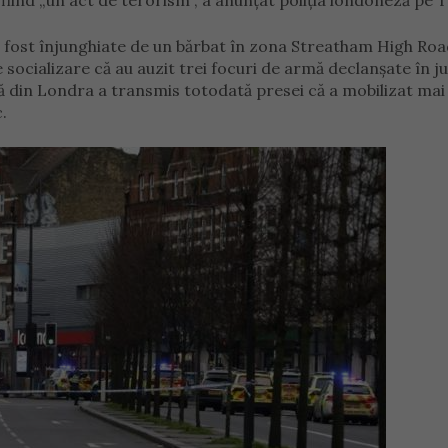
 fiind „un act de terorism”, a anunțat poliția londoneză pe T
u fost înjunghiate de un bărbat în zona Streatham High Roa
e socializare că au auzit trei focuri de armă declanșate în ju
ță din Londra a transmis totodată presei că a mobilizat mai
.