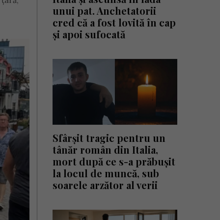
țară,
unui pat. Anchetatorii
cred că a fost lovită în cap
și apoi sufocată
Sfârșit tragic pentru un
tânăr român din Italia,
mort după ce s-a prăbușit
la locul de muncă, sub
soarele arzător al verii