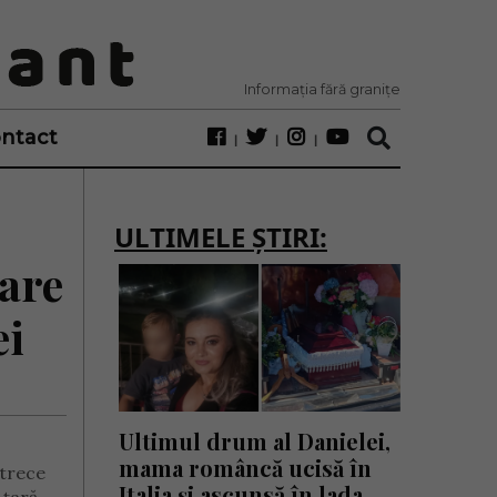
Informația fără granițe
ntact
ULTIMELE ȘTIRI:
oare
ei
Ultimul drum al Danielei,
mama româncă ucisă în
 trece
Italia și ascunsă în lada