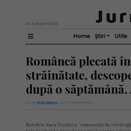
joi, 6 august 2026
Home
Știri
Utile
Româncă plecată în v
străinătate, descop
după o săptămână. A
Scris de:
Mihai Diaconu
- marți, 8 octombrie 2024
Burchea Anca Teodora, cunoscută de cei dragi c