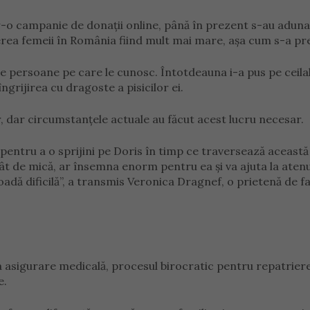
tr-o campanie de donații online, până în prezent s-au adun
rea femeii în România fiind mult mai mare, așa cum s-a pre
e persoane pe care le cunosc. Întotdeauna i-a pus pe ceilal
îngrijirea cu dragoste a pisicilor ei.
, dar circumstanțele actuale au făcut acest lucru necesar.
 pentru a o sprijini pe Doris în timp ce traversează această
ât de mică, ar însemna enorm pentru ea și va ajuta la aten
oadă dificilă”, a transmis Veronica Dragnef, o prietenă de fa
a asigurare medicală, procesul birocratic pentru repatrier
e.