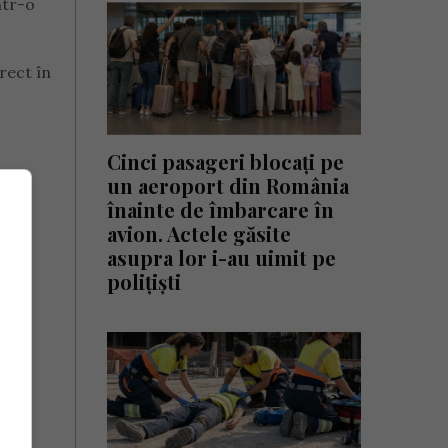
ntr-o
irect în
Cinci pasageri blocați pe
un aeroport din România
înainte de îmbarcare în
avion. Actele găsite
asupra lor i-au uimit pe
polițiști