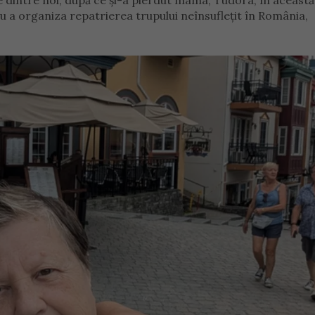
dintre noi, după ce și-a pierdut mama, Tudora, în această 
ru a organiza repatrierea trupului neînsuflețit în România,