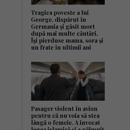
Tragica poveste a lui
George, dispărut în
Germania și găsit mort
după mai multe căutări.
Își pierduse mama, sora și
un frate în ultimii ani
Pasager violent în avion
pentru că nu voia să stea
lângă o femeie. A invocat
legea islamică și a pălmuit