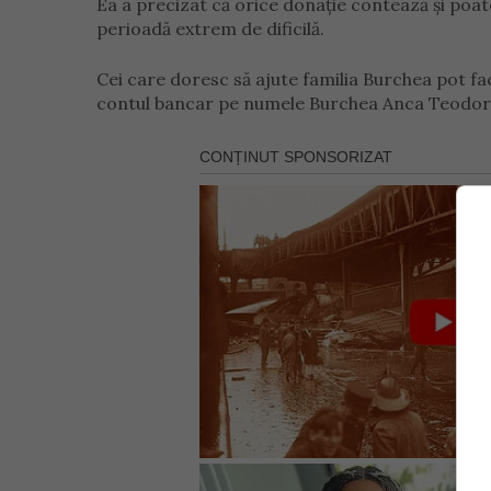
Ea a precizat că orice donație contează și poat
perioadă extrem de dificilă.
Cei care doresc să ajute familia Burchea pot fa
contul bancar pe numele Burchea Anca Teod