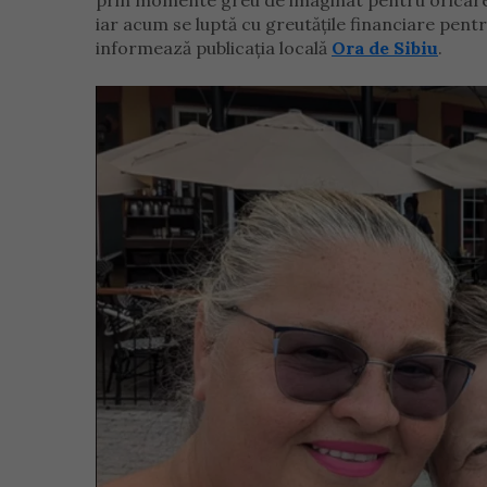
prin momente greu de imaginat pentru oricare 
iar acum se luptă cu greutățile financiare pent
informează publicația locală
Ora de Sibiu
.