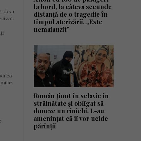
la bord, la câteva secunde
at doar
distanță de o tragedie în
cizat.
timpul aterizării. „Este
nemaiauzit”
ți
uarea
milie
Român ținut în sclavie în
străinătate și obligat să
doneze un rinichi. L-au
amenințat că îi vor ucide
e
părinții