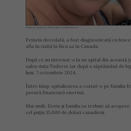
Doris și mama sa. Sursă foto: oradesibiu.ro.
Femeia decedată, a fost diagnosticată cu leucem
afla în vizită la fiica sa în Canada.
După ce au internat-o la un spital din această 
salva viața Tudorei, iar după o săptămână de lupt
luni, 7 octombrie 2024.
Între timp, spitalizarea a costat-o pe familia f
povară financiară enormă.
Mai mult, Doris și familia sa trebuie să acopere 
cel puțin 15.000 de dolari canadieni.