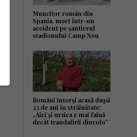
Muncitor român din
Spania, mort într-un
accident pe șantierul
stadionului Camp Nou
Români întorși acasă după
25 de ani în străinătate:
„Aici și urzica e mai faină
decât trandafirii dincolo”