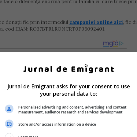
e face o diferență enormă pentru familia ei, care trece pri
ce donații fie prin intermediul
campaniei online aici
, fie d
ora, cod IBAN: RO37BTRLRONCRT0P96092401.
Jurnal de Emigrant asks for your consent to use
your personal data to:
Personalised advertising and content, advertising and content
measurement, audience research and services development
Store and/or access information on a device