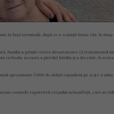
ie în fază terminală, după ce s-a simțit brusc rău, în timp 
țară, familia a primit vestea devastatoare că tratamentul n
ă cu boala, aceasta a pierdut bătălia și a decedat, în seara 
emeii aproximativ 5.000 de dolari canadieni pe zi și i-a adus
acum costurile repatrierii corpului neînsuflețit, care se ridi