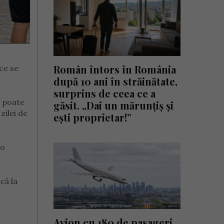
Român întors în România
ce se
după 10 ani în străinătate,
surprins de ceea ce a
u poate
găsit. „Dai un mărunțiș și
zilei de
ești proprietar!”
 o
că la
Avion cu 180 de pasageri