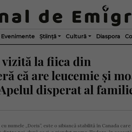
Evenimente
Știință
Cultură
Diaspora
Co
izită la fiica din
eră că are leucemie și m
pelul disperat al famili
u numele „Doris”, este o sibiancă stabilită în Canada care