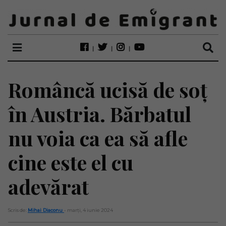
Româncă ucisă de soț
în Austria. Bărbatul
nu voia ca ea să afle
cine este el cu
adevărat
Scris de:
Mihai Diaconu
- marți, 4 iunie 2024