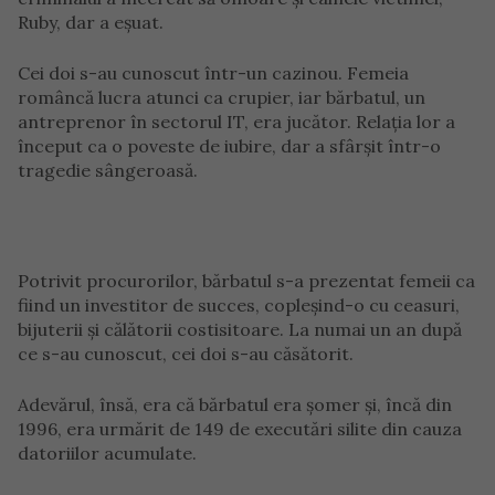
Ruby, dar a eșuat.
Cei doi s-au cunoscut într-un cazinou. Femeia
româncă lucra atunci ca crupier, iar bărbatul, un
antreprenor în sectorul IT, era jucător. Relația lor a
început ca o poveste de iubire, dar a sfârșit într-o
tragedie sângeroasă.
Potrivit procurorilor, bărbatul s-a prezentat femeii ca
fiind un investitor de succes, copleșind-o cu ceasuri,
bijuterii și călătorii costisitoare. La numai un an după
ce s-au cunoscut, cei doi s-au căsătorit.
Adevărul, însă, era că bărbatul era șomer și, încă din
1996, era urmărit de 149 de executări silite din cauza
datoriilor acumulate.