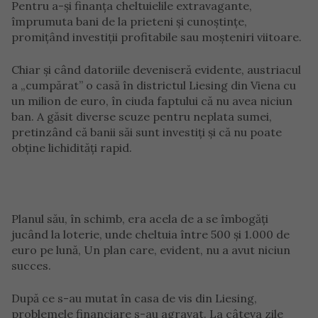
Pentru a-și finanța cheltuielile extravagante,
împrumuta bani de la prieteni și cunoștințe,
promițând investiții profitabile sau moșteniri viitoare.
Chiar și când datoriile deveniseră evidente, austriacul
a „cumpărat” o casă în districtul Liesing din Viena cu
un milion de euro, în ciuda faptului că nu avea niciun
ban. A găsit diverse scuze pentru neplata sumei,
pretinzând că banii săi sunt investiți și că nu poate
obține lichidități rapid.
Planul său, în schimb, era acela de a se îmbogăți
jucând la loterie, unde cheltuia între 500 și 1.000 de
euro pe lună, Un plan care, evident, nu a avut niciun
succes.
După ce s-au mutat în casa de vis din Liesing,
problemele financiare s-au agravat. La câteva zile