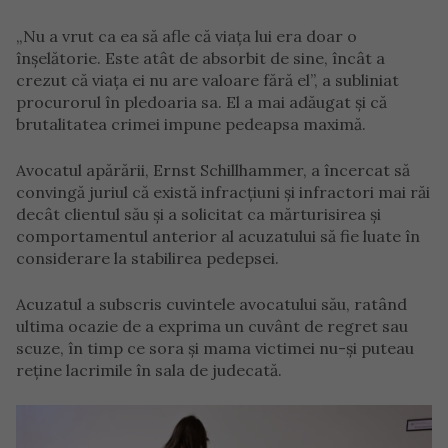
„Nu a vrut ca ea să afle că viața lui era doar o
înșelătorie. Este atât de absorbit de sine, încât a
crezut că viața ei nu are valoare fără el”, a subliniat
procurorul în pledoaria sa. El a mai adăugat și că
brutalitatea crimei impune pedeapsa maximă.
Avocatul apărării, Ernst Schillhammer, a încercat să
convingă juriul că există infracțiuni și infractori mai răi
decât clientul său și a solicitat ca mărturisirea și
comportamentul anterior al acuzatului să fie luate în
considerare la stabilirea pedepsei.
Acuzatul a subscris cuvintele avocatului său, ratând
ultima ocazie de a exprima un cuvânt de regret sau
scuze, în timp ce sora și mama victimei nu-și puteau
reține lacrimile în sala de judecată.