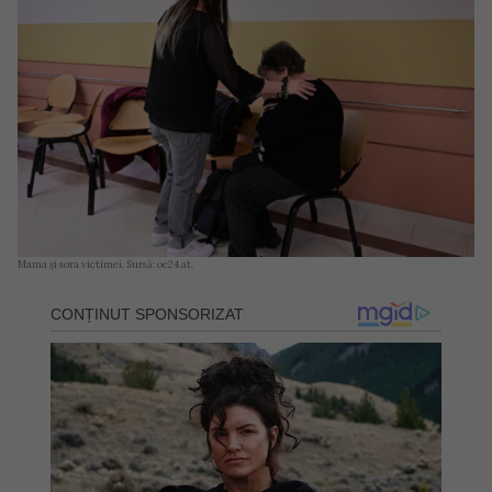
Mama și sora victimei. Sursă: oe24.at.