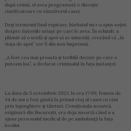
după crimă, el avea programată o discuție
clarificatoare cu vânzătorul casei.
Deși termenul final expirase, bărbatul nu i-a spus soției
despre datoriile uriașe pe care le avea. În schimb, a
plănuit să o ucidă și apoi să se sinucidă, crezând că „în
viața de apoi” vor fi din nou împreună.
„A fost cea mai proastă și teribilă decizie pe care o
puteam lua”, a declarat criminalul în fața instanței.
La data de 5 octombrie 2023, la ora 17:00, femeia de
34 de ani a fost găsită la primul etaj al casei cu răni
prin înjunghiere și tăieturi. Conaționala noastră,
originară din București, era deja moartă când a a
ajuns personalul medical de pe ambulanță la fața
locului.