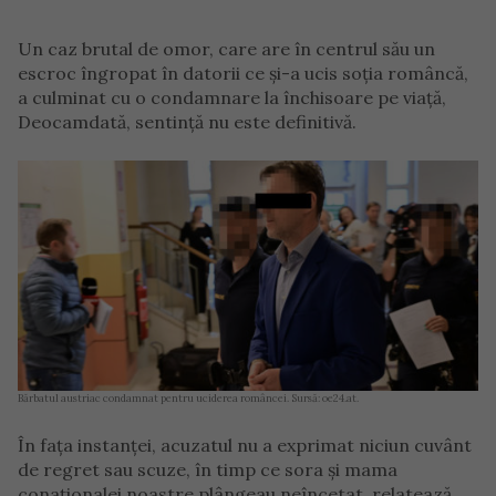
Un caz brutal de omor, care are în centrul său un
escroc îngropat în datorii ce și-a ucis soția româncă,
a culminat cu o condamnare la închisoare pe viață,
Deocamdată, sentință nu este definitivă.
Bărbatul austriac condamnat pentru uciderea româncei. Sursă: oe24.at.
În fața instanței, acuzatul nu a exprimat niciun cuvânt
de regret sau scuze, în timp ce sora și mama
conaționalei noastre plângeau neîncetat, relatează