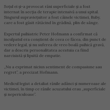
Soțul ei și-a provocat răni superficiale și a fost
internat în secția de terapie intensivă a unui spital.
Singurul supraviețuitor a fost câinele victimei, Ruby,
care a fost găsit rătăcind în grădină, plin de sânge.
Expertul psihiatric Peter Hofmann a confirmat că
inculpatul era conștient de ceea ce făcea, din punct de
vedere legal, și nu suferea de vreo boală psihică gravă,
dar a descris personalitatea acestuia ca fiind
narcisistă și lipsită de empatie.
„Nu a exprimat niciun sentiment de compasiune sau
regret”, a precizat Hofmann.
Medicul legist a detaliat rănile adânci și numeroase ale
victimei, în timp ce rănile acuzatului erau „superficiale
și nepericuloase”.