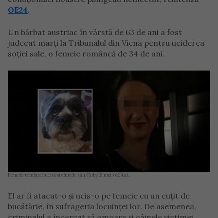
OE24
.
Un bărbat austriac în vârstă de 63 de ani a fost
judecat marți la Tribunalul din Viena pentru uciderea
soției sale, o femeie româncă de 34 de ani.
Femeia româncă ucisă și câinele său, Ruby. Sursă: oe24.at.
El ar fi atacat-o și ucis-o pe femeie cu un cuțit de
bucătărie, în sufrageria locuinței lor. De asemenea,
criminalul a încercat să omoare și câinele victimei,