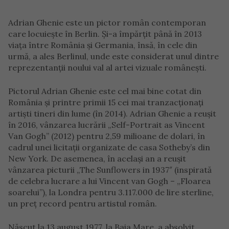
Adrian Ghenie este un pictor român contemporan
care locuiește în Berlin. Și-a împărțit până în 2013
viața între România și Germania, însă, în cele din
urmă, a ales Berlinul, unde este considerat unul dintre
reprezentanții noului val al artei vizuale românești.
Pictorul Adrian Ghenie este cel mai bine cotat din
România şi printre primii 15 cei mai tranzacţionaţi
artişti tineri din lume (în 2014). Adrian Ghenie a reuşit
în 2016, vânzarea lucrării „Self-Portrait as Vincent
Van Gogh” (2012) pentru 2,59 milioane de dolari, în
cadrul unei licitaţii organizate de casa Sotheby’s din
New York. De asemenea, în acelaşi an a reuşit
vânzarea picturii „The Sunflowers in 1937″ (inspirată
de celebra lucrare a lui Vincent van Gogh – „Floarea
soarelui”), la Londra pentru 3.117.000 de lire sterline,
un preţ record pentru artistul român.
Născut la 13 august 1977, la Baia Mare, a absolvit