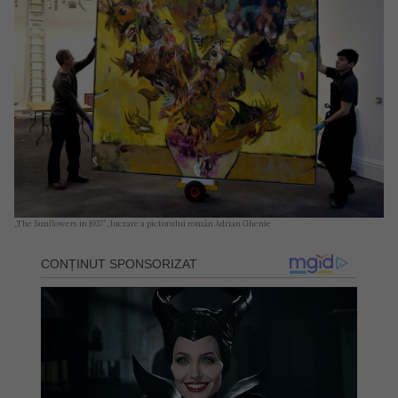
„The Sunflowers in 1937″, lucrare a pictorului român Adrian Ghenie