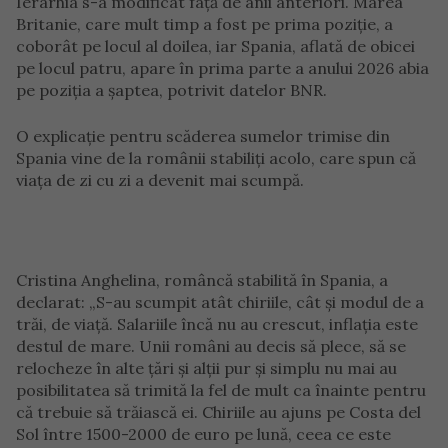
Ierarhia s-a modificat față de anii anteriori. Marea
Britanie, care mult timp a fost pe prima poziție, a
coborât pe locul al doilea, iar Spania, aflată de obicei
pe locul patru, apare în prima parte a anului 2026 abia
pe poziția a șaptea, potrivit datelor BNR.
O explicație pentru scăderea sumelor trimise din
Spania vine de la românii stabiliți acolo, care spun că
viața de zi cu zi a devenit mai scumpă.
Cristina Anghelina, româncă stabilită în Spania, a
declarat: „S-au scumpit atât chiriile, cât și modul de a
trăi, de viață. Salariile încă nu au crescut, inflația este
destul de mare. Unii români au decis să plece, să se
relocheze în alte țări și alții pur și simplu nu mai au
posibilitatea să trimită la fel de mult ca înainte pentru
că trebuie să trăiască ei. Chiriile au ajuns pe Costa del
Sol între 1500-2000 de euro pe lună, ceea ce este