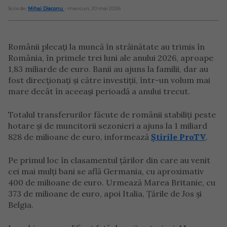
Scris de:
Mihai Diaconu
- miercuri, 20 mai 2026
Românii plecați la muncă în străinătate au trimis în
România, în primele trei luni ale anului 2026, aproape
1,83 miliarde de euro. Banii au ajuns la familii, dar au
fost direcționați și către investiții, într-un volum mai
mare decât în aceeași perioadă a anului trecut.
Totalul transferurilor făcute de românii stabiliți peste
hotare și de muncitorii sezonieri a ajuns la 1 miliard
828 de milioane de euro, informează
Știrile ProTV
.
Pe primul loc în clasamentul țărilor din care au venit
cei mai mulți bani se află Germania, cu aproximativ
400 de milioane de euro. Urmează Marea Britanie, cu
373 de milioane de euro, apoi Italia, Țările de Jos și
Belgia.