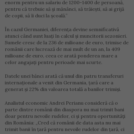
enorm pentru un salariu de 1200-1400 de persoană,
pentru că trebuie să și mănânci, să trăiești, să ai grijă
de copii, să îi duci la școală.”
În cazul Germaniei, diferența devine semnificativă
atunci când sunt luați în calcul și muncitorii sezonieri.
Sumele cresc de la 236 de milioane de euro, trimise de
românii care lucrează de mai mult de un an, la 409
milioane de euro, ceea ce arată ponderea mare a
celor angajați pentru perioade mai scurte.
Datele unei bănci arată că unul din patru transferuri
internaționale a venit din Germania, țară care a
generat și 22% din valoarea totală a banilor trimiși.
Analistul economic Andrei Perianu consideră că o
parte dintre românii din diaspora nu mai trimit bani
doar pentru nevoile rudelor, ci și pentru oportunități
din România: „Cred că românii de data asta nu mai
trimit banii în țară pentru nevoile rudelor din țară, ci