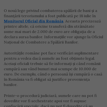
O nouă lege privind combaterea spălării de bani și a
finanțării terorismului a fost publicată pe 18 iulie în
Monitorul Oficial din România
. Aceasta precizează
printre altele, că oricine transferă din străinătate
sume mai mari de 2.000 de euro are obligația de a
declara sursa banilor. Informațiile vor ajunge la Oficiul
Național de Combatere a Spălării Banilor.
Autorităţile române pot face verificări suplimentare
pentru a vedea dacă sumele au fost obţinute legal.
Aceiaşi oficiali trebuie să fie informaţi şi când românii
cumpără sau vând bunuri mai scumpe de 10.000 de
euro. De exemplu, când o persoană își cumpără o casă
în România va fi obligat să justifice proveniența
banilor.
Printr-o procedură judiciară, sumele care nu pot fi
dovedite vor fi sechestrate apoi vor fi supuse
confiscării speciale, dacă nu pot fi dovedite că au