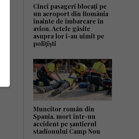
 a o
Cinci pasageri blocați pe
un aeroport din România
înainte de îmbarcare în
avion. Actele găsite
asupra lor i-au uimit pe
polițiști
Muncitor român din
Spania, mort într-un
accident pe șantierul
stadionului Camp Nou