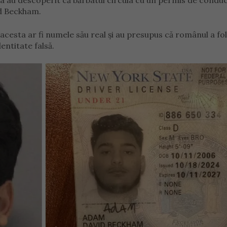
a au descoperit că bărbatul circula cu un permis de condu
d Beckham.
 acesta ar fi numele său real și au presupus că românul a fol
entitate falsă.