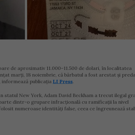
loare de aproximativ 11.000–11.500 de dolari, în localitatea
țat marți, 18 noiembrie, că bărbatul a fost arestat și pred
t, informează publicația
LI Press
.
in statul New York, Adam David Beckham a trecut ilegal gr
parte dintr-o grupare infracțională cu ramificații la nivel
a folosit numeroase identități false, ceea ce îngreunează stab