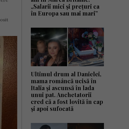
cere
„Salarii mici și prețuri ca
în Europa sau mai mari”
osit
Ultimul drum al Danielei,
mama româncă ucisă în
Italia și ascunsă în lada
unui pat. Anchetatorii
cred că a fost lovită în cap
și apoi sufocată