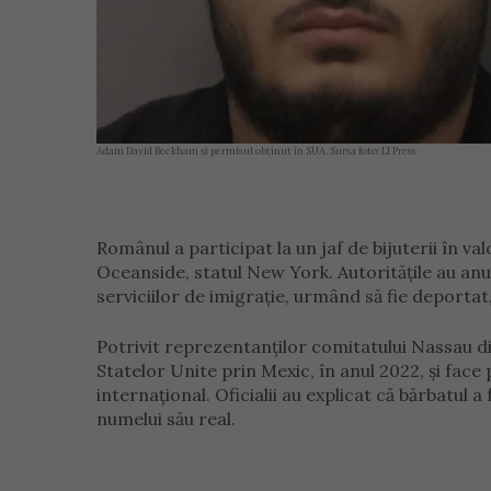
Adam David Beckham și permisul obținut în SUA. Sursa foto: LI Press
Românul a participat la un jaf de bijuterii în va
Oceanside, statul New York. Autoritățile au anun
serviciilor de imigrație, urmând să fie deporta
Potrivit reprezentanților comitatului Nassau d
Statelor Unite prin Mexic, în anul 2022, și face 
internațional. Oficialii au explicat că bărbatul 
numelui său real.