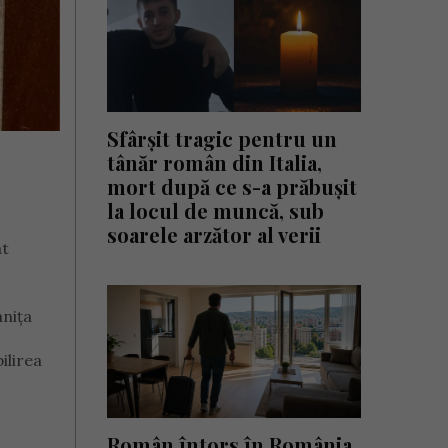
Sfârșit tragic pentru un
tânăr român din Italia,
mort după ce s-a prăbușit
la locul de muncă, sub
soarele arzător al verii
at
anița
ilirea
Român întors în România