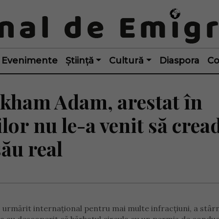
Evenimente
Știință
Cultură
Diaspora
Co
kham Adam, arestat în
ilor nu le-a venit să crea
său real
 urmărit internațional pentru mai multe infracțiuni, a stârn