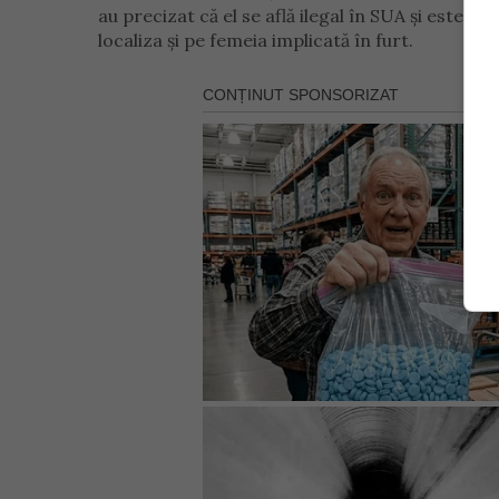
au precizat că el se află ilegal în SUA și este p
localiza și pe femeia implicată în furt.