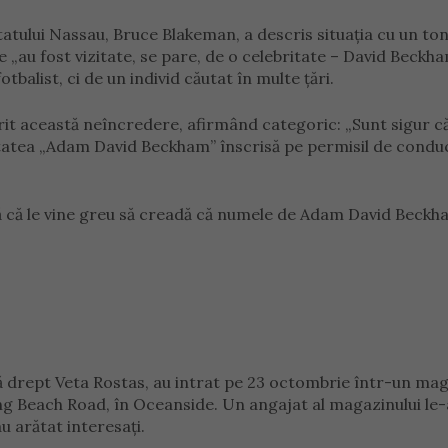
tatului Nassau, Bruce Blakeman, a descris situația cu un ton
ile „au fost vizitate, se pare, de o celebritate – David Beckha
tbalist, ci de un individ căutat în multe țări.
ntărit această neîncredere, afirmând categoric: „Sunt sigur c
titatea „Adam David Beckham” înscrisă pe permisil de condu
eagă că le vine greu să creadă că numele de Adam David Beckh
icată drept Veta Rostas, au intrat pe 23 octombrie într-un ma
Long Beach Road, în Oceanside. Un angajat al magazinului le-
u arătat interesați.