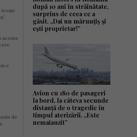
după 10 ani în străinătate,
 ironic
surprins de ceea ce a
m”,
găsit. „Dai un mărunțiș și
ești proprietar!”
ă acesta
cere
am e
Avion cu 180 de pasageri
la bord, la câteva secunde
distanță de o tragedie în
timpul aterizării. „Este
gazin de
nemaiauzit”
a