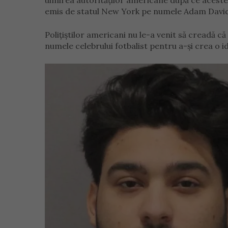
uimirea autorităților americane după ce aceste
emis de statul New York pe numele Adam Davi
Polițiștilor americani nu le-a venit să creadă că
numele celebrului fotbalist pentru a-și crea o id