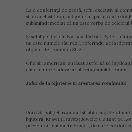
La o conferință de presă, șeful executiv al comi
și, în același timp, indignat: a spus că autorităț
subliniind imediat că nu este vorba de celebrul fo
Și șeful poliției din Nassau, Patrick Ryder, a î
nu este numele său real”, referindu-se la iden
obținut de român în SUA.
Oficialii americani au lăsat astfel să se înțel
chiar numele adevărat al cetățeanului român.
Jaful de la bijuterie și arestarea românului
Potrivit poliției, românul și iubita sa, identif
bijuterii, Kravit (Kravitz) Jewelers, situat pe 
prezentat mai multe brățări, de care cei doi s-a