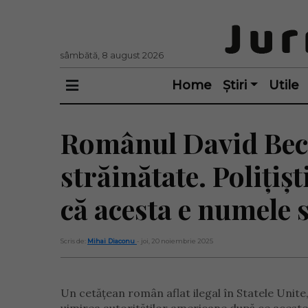
sâmbătă, 8 august 2026
Home
Știri
Utile
Românul David Bec
străinătate. Polițișt
că acesta e numele 
Scris de:
Mihai Diaconu
- joi, 20 noiembrie 2025
Un cetățean român aflat ilegal în Statele Unite,