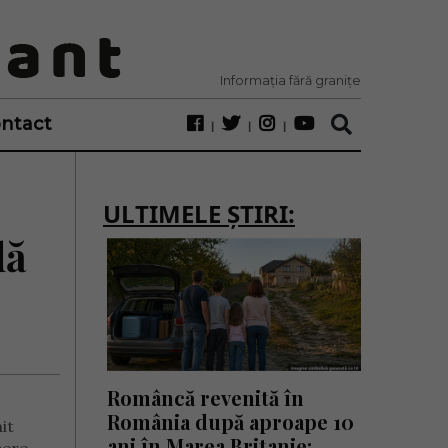
Informația fără granițe
ntact
ULTIMELE ȘTIRI:
dă
Româncă revenită în
România după aproape 10
it
ani în Marea Britanie: