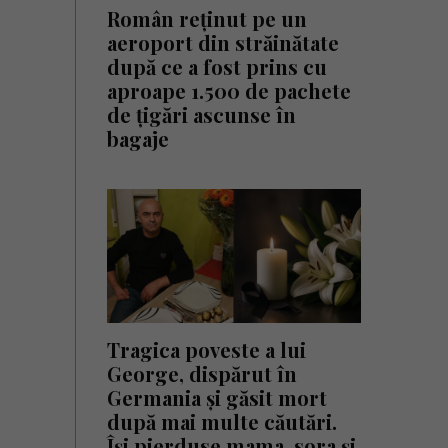
Român reținut pe un
aeroport din străinătate
după ce a fost prins cu
aproape 1.500 de pachete
de țigări ascunse în
bagaje
Tragica poveste a lui
George, dispărut în
Germania și găsit mort
după mai multe căutări.
Își pierduse mama, sora și