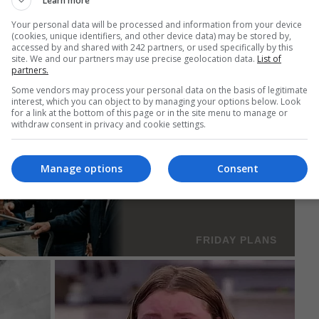
Learn more
asibil de deportare. Anchetatorii continuă cercetările pentru
Your personal data will be processed and information from your device
(cookies, unique identifiers, and other device data) may be stored by,
accessed by and shared with 242 partners, or used specifically by this
site. We and our partners may use precise geolocation data.
List of
partners.
Some vendors may process your personal data on the basis of legitimate
interest, which you can object to by managing your options below. Look
for a link at the bottom of this page or in the site menu to manage or
withdraw consent in privacy and cookie settings.
Manage options
Consent