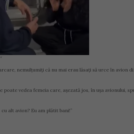
or
arcare, nemulțumiți că nu mai erau lăsați să urce în avion d
se poate vedea femeia care, așezată jos, în ușa avionului, s
 cu alt avion? Eu am plătit bani!”