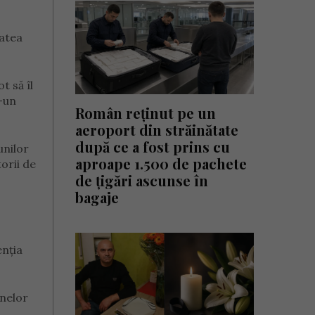
tatea
t să îl
r-un
Român reținut pe un
aeroport din străinătate
după ce a fost prins cu
unilor
aproape 1.500 de pachete
torii de
de țigări ascunse în
bagaje
enția
anelor