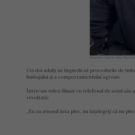
Sursa foto: Captură video Observat
Cei doi adulți au împiedicat procedurile de îmb
limbajului și a comportamentului agresiv.
Întru-un video filmat cu telefonul de soțul său 
revoltată:
„Eu cu avionul ăsta plec, nu înțelegeți că nu plec