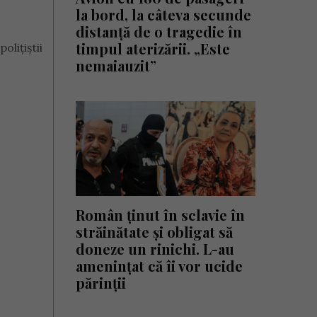
la bord, la câteva secunde
distanță de o tragedie în
timpul aterizării. „Este
olițiștii
nemaiauzit”
Român ținut în sclavie în
străinătate și obligat să
doneze un rinichi. L-au
amenințat că îi vor ucide
părinții