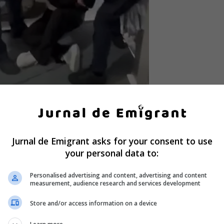
or
 față de modul în care aceasta era imobilizată și a invocat p
Jurnal de Emigrant asks for your consent to use
your personal data to:
eţi-vă, că se uită copilul! Ia mâna de pe ea! Ia mâna de pe e
Personalised advertising and content, advertising and content
measurement, audience research and services development
Store and/or access information on a device
ilul a venit speriat către ea, intervenția ar fi trebuit să se
lângând și speriat spre mine, ei trebuiau să se oprească!”.