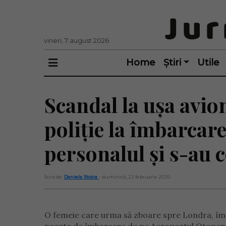
vineri, 7 august 2026
Home
Știri
Utile
Scandal la ușa avio
poliție la îmbarcare,
personalul și s-au 
Scris de:
Daniela Stoica
- duminică, 22 februarie 2026
O femeie care urma să zboare spre Londra, împreu