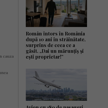
Român întors în România
după 10 ani în străinătate,
surprins de ceea ce a
găsit. „Dai un mărunțiș și
ești proprietar!”
in cauza
punea
Avion cu 180 de pasageri