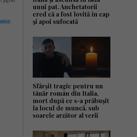
 jignit
unui pat. Anchetatorii
cred că a fost lovită în cap
și apoi sufocată
ator
.
Sfârșit tragic pentru un
tânăr român din Italia,
mort după ce s-a prăbușit
la locul de muncă, sub
soarele arzător al verii