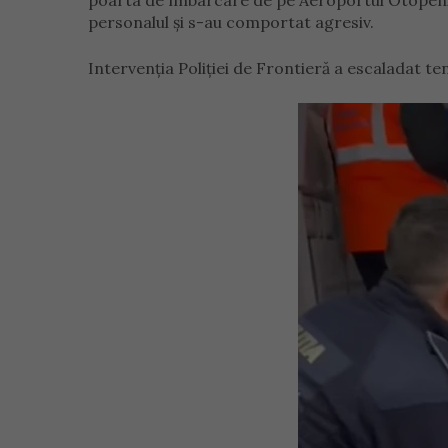
poarta de îmbarcare de pe Aeroportul Otopeni, d
personalul și s-au comportat agresiv.
Intervenția Poliției de Frontieră a escaladat ten