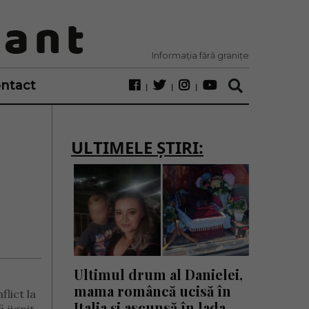
Informația fără granițe
ntact
ULTIMELE ȘTIRI:
Ultimul drum al Danielei,
mama româncă ucisă în
lict la
Italia și ascunsă în lada