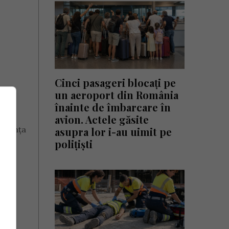
Cinci pasageri blocați pe
un aeroport din România
înainte de îmbarcare în
avion. Actele găsite
rezența
asupra lor i-au uimit pe
polițiști
a!”.