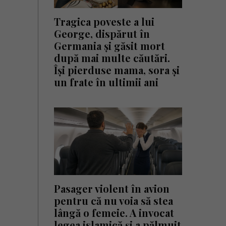
Tragica poveste a lui
George, dispărut în
Germania și găsit mort
după mai multe căutări.
Își pierduse mama, sora și
un frate în ultimii ani
Pasager violent în avion
pentru că nu voia să stea
lângă o femeie. A invocat
legea islamică și a pălmuit