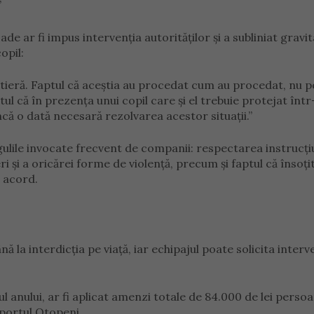
”
de ar fi impus intervenția autorităților și a subliniat gravi
opil:
ontieră. Faptul că aceștia au procedat cum au procedat, nu po
l că în prezența unui copil care și el trebuie protejat înt
că o dată necesară rezolvarea acestor situații.”
egulile invocate frecvent de companii: respectarea instrucți
ri și a oricărei forme de violență, precum și faptul că însoți
ă acord.
ă la interdicția pe viață, iar echipajul poate solicita interv
ul anului, ar fi aplicat amenzi totale de 84.000 de lei perso
oportul Otopeni.