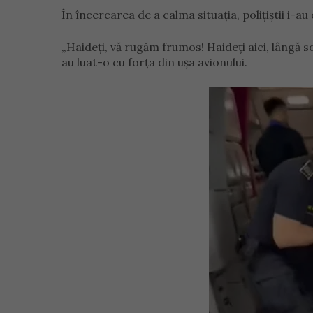
În încercarea de a calma situația, polițiștii i-au
„Haideți, vă rugăm frumos! Haideți aici, lângă soț
au luat-o cu forța din ușa avionului.