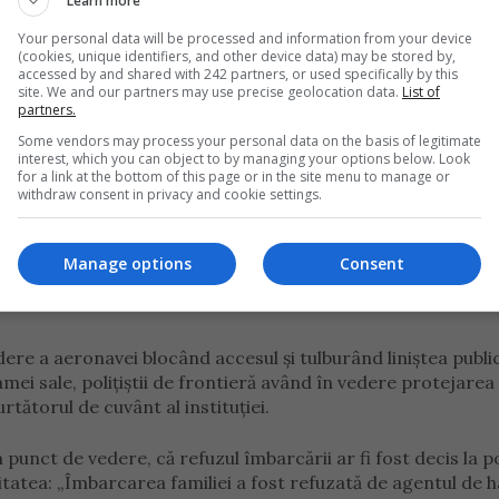
Learn more
Your personal data will be processed and information from your device
tor, dar a recunoscut că a cerut insistent explicații, pe fond
(cookies, unique identifiers, and other device data) may be stored by,
 fusese anulat.
accessed by and shared with 242 partners, or used specifically by this
site. We and our partners may use precise geolocation data.
List of
partners.
ze dacă vom zbura, când vom zbura. Au trecut o oră, au trec
Some vendors may process your personal data on the basis of legitimate
ebare, ce se întâmplă, ce faceți, beți cafele? Tu nu mai aveai
interest, which you can object to by managing your options below. Look
napoi!”, a relatat femeia.
for a link at the bottom of this page or in the site menu to manage or
withdraw consent in privacy and cookie settings.
împiedicat închiderea operațiunilor aeronavei și că intervenți
jarea minorului.
Manage options
Consent
ere a aeronavei blocând accesul și tulburând liniștea publi
i sale, polițiștii de frontieră având în vedere protejarea
tătorul de cuvânt al instituției.
unct de vedere, că refuzul îmbarcării ar fi fost decis la p
vitatea: „Îmbarcarea familiei a fost refuzată de agentul de 