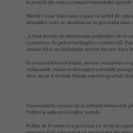
la poartă din cauza comportamentului agresiv.
Pilotul Cezar Osiceanu a spus că astfel de episoa
situațiilor care se desfășurau în prezența unui c
„A fost nevoie de intervenția polițiștilor de fr
comentez. Se putea întâmpla o catastrofă. Faptu
anume fel s-au întâmplat aceste lucruri, face în
În contextul incidentului, au fost reamintite r
echipajului, evitarea deranjării celorlalți pasage
zbor nu ar fi trebuit filmați sau fotografiați făr
Consecințele variază de la refuzul îmbarcării pân
Poliției și aplicarea legilor penale.
Poliția de Frontieră a precizat că, de la început
agresive fizic sau verbal cu personalul din Aer