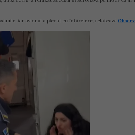
upă ce li s-a refuzat accesul în aeronavă pe motiv că ar fi
siunile, iar avionul a plecat cu întârziere, relatează
Observ