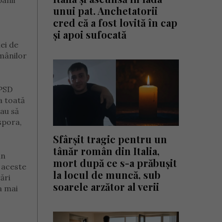
banii
unui pat. Anchetatorii
cred că a fost lovită în cap
și apoi sufocată
ei de
omânilor
 PSD
a toată
iau să
spora,
Sfârșit tragic pentru un
tânăr român din Italia,
in
mort după ce s-a prăbușit
 aceste
la locul de muncă, sub
ări
soarele arzător al verii
a mai