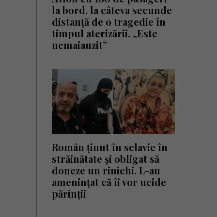
la bord, la câteva secunde
distanță de o tragedie în
timpul aterizării. „Este
nemaiauzit”
Român ținut în sclavie în
străinătate și obligat să
doneze un rinichi. L-au
amenințat că îi vor ucide
părinții