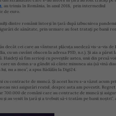
i din străinătate care s-au întors în țară au fost tratați pe 
t
, au trimis în România, în anul 2018, prin intermediul
de de euro.
mulți dintre românii întorși în țară după izbucnirea pandemi
gurări de sănătate, prin urmare au fost tratați pe banii r
 rău decât cei care au vânturat plăcuța suedeză vis-a-vis de
, cu un cuvânt obscen la adresa PSD, n.r.). Și aia a părut l
 Haideți să fim serioși cu poveștile astea, unii din presă vo
la care un domn s-a gândit să cânte minunea aia (să vină dia
lui, nu a mea”, a spus Bădălău la Digi24.
i cu contracte de muncă. Și acest lucru s-a văzut acum pr
eau nici asigurări restul, despre asta am povestit. Regret
doar 700.000 de români care au contracte de muncă și asigur
și au venit în țară și a trebuit să-i tratăm pe banii noștri”, 