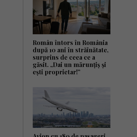
Român întors în România
după 10 ani în străinătate,
surprins de ceea ce a
găsit. „Dai un mărunțiș și
ești proprietar!”
Avion cu 180 de pasageri