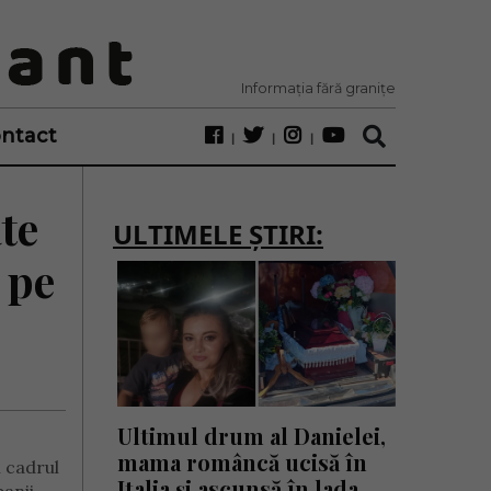
Informația fără granițe
ntact
te
ULTIMELE ȘTIRI:
 pe
Ultimul drum al Danielei,
mama româncă ucisă în
n cadrul
Italia și ascunsă în lada