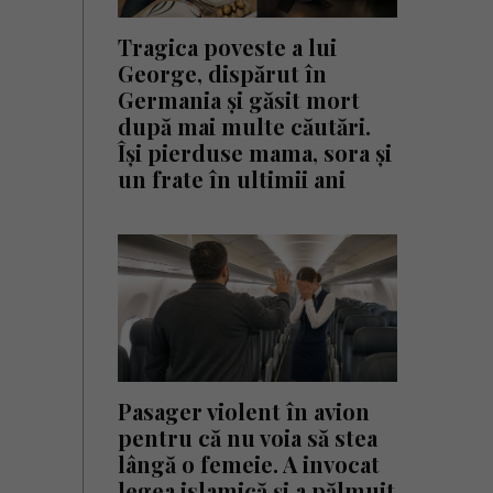
Tragica poveste a lui
George, dispărut în
Germania și găsit mort
după mai multe căutări.
Își pierduse mama, sora și
un frate în ultimii ani
Pasager violent în avion
pentru că nu voia să stea
lângă o femeie. A invocat
legea islamică și a pălmuit