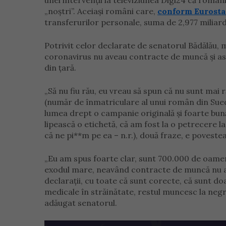
unei intervenții la televiziunea Digi24 că români
„noștri”. Aceiași români care,
conform Eurosta
transferurilor personale, suma de 2,977 miliar
Potrivit celor declarate de senatorul Bădălău, 
coronavirus nu aveau contracte de muncă și asi
din țară.
„Să nu fiu rău, eu vreau să spun că nu sunt mai
(număr de înmatriculare al unui român din Suedia
lumea drept o campanie originală și foarte bună.
lipească o etichetă, că am fost la o petrecere 
că ne pi**m pe ea – n.r.), două fraze, e povestea 
„Eu am spus foarte clar, sunt 700.000 de oamen
exodul mare, neavând contracte de muncă nu av
declarații, cu toate că sunt corecte, că sunt 
medicale în străinătate, restul muncesc la negru 
adăugat senatorul.