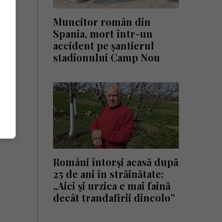
Muncitor român din
Spania, mort într-un
accident pe șantierul
stadionului Camp Nou
Români întorși acasă după
25 de ani în străinătate:
„Aici și urzica e mai faină
decât trandafirii dincolo”