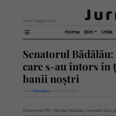
vineri, 7 august 2026
Home
Știri
Utile
Senatorul Bădălău: 
care s-au întors în 
banii noștri
Scris de:
Mihai Diaconu
- marți, 16 iunie 2020
Senatorul PSD, Niculae Bădălău, renumit deja pe