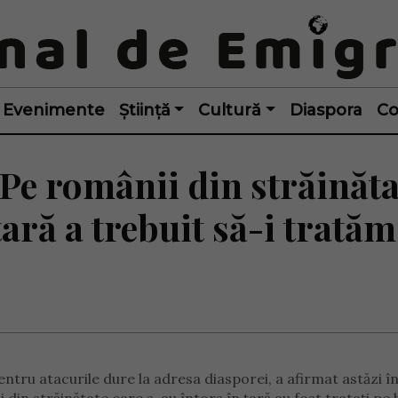
Evenimente
Știință
Cultură
Diaspora
Co
Pe românii din străinăta
țară a trebuit să-i tratăm
ntru atacurile dure la adresa diasporei, a afirmat astăzi î