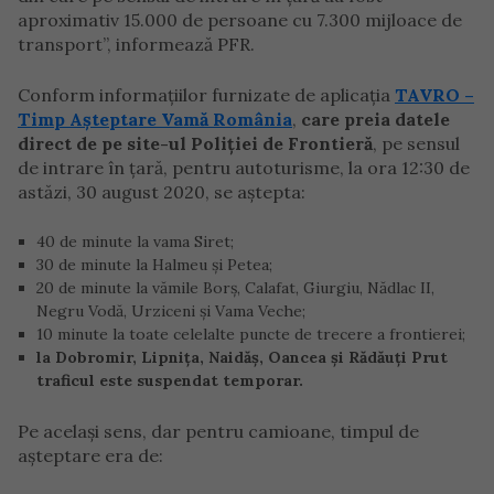
aproximativ 15.000 de persoane cu 7.300 mijloace de
transport”, informează PFR.
Conform informațiilor furnizate de aplicația
TAVRO –
Timp Așteptare Vamă România
,
care preia datele
direct de pe site-ul Poliției de Frontieră
, pe sensul
de intrare în țară, pentru autoturisme, la ora 12:30 de
astăzi, 30 august 2020, se aștepta:
40 de minute la vama Siret;
30 de minute la Halmeu și Petea;
20 de minute la vămile Borș, Calafat, Giurgiu, Nădlac II,
Negru Vodă, Urziceni și Vama Veche;
10 minute la toate celelalte puncte de trecere a frontierei;
la Dobromir, Lipnița, Naidăș, Oancea și Rădăuți Prut
traficul este suspendat temporar.
Pe același sens, dar pentru camioane, timpul de
așteptare era de: