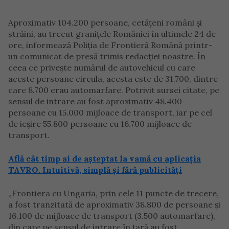
Aproximativ 104.200 persoane, cetățeni români și
străini, au trecut granițele României în ultimele 24 de
ore, informează Poliția de Frontieră Română printr-
un comunicat de presă trimis redacției noastre. În
ceea ce privește numărul de autovehicul cu care
aceste persoane circula, acesta este de 31.700, dintre
care 8.700 erau automarfare. Potrivit sursei citate, pe
sensul de intrare au fost aproximativ 48.400
persoane cu 15.000 mijloace de transport, iar pe cel
de ieşire 55.800 persoane cu 16.700 mijloace de
transport.
Află cât timp ai de așteptat la vamă cu aplicația
TAVRO. Intuitivă, simplă și fără publicități
„Frontiera cu Ungaria, prin cele 11 puncte de trecere,
a fost tranzitată de aproximativ 38.800 de persoane şi
16.100 de mijloace de transport (3.500 automarfare),
din care pe sensul de intrare în ţară au fost