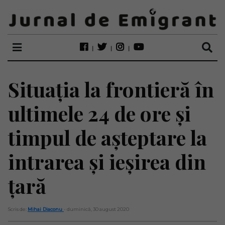
Situația la frontieră în
ultimele 24 de ore și
timpul de așteptare la
intrarea și ieșirea din
țară
Scris de:
Mihai Diaconu
- duminică, 30 august 2020