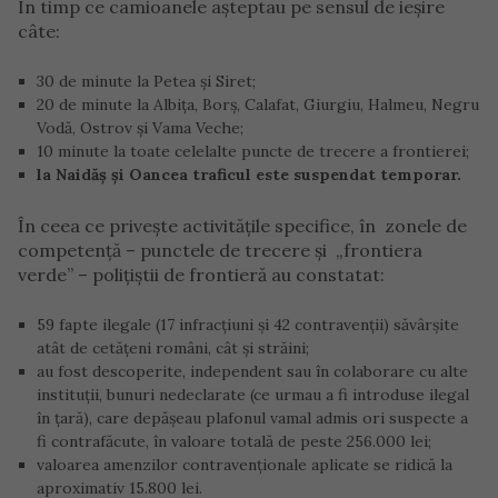
În timp ce camioanele așteptau pe sensul de ieșire
câte:
30 de minute la Petea și Siret;
20 de minute la Albița, Borș, Calafat, Giurgiu, Halmeu, Negru
Vodă, Ostrov și Vama Veche;
10 minute la toate celelalte puncte de trecere a frontierei;
la Naidăș și Oancea traficul este suspendat temporar.
În ceea ce priveşte activităţile specifice, în zonele de
competenţă – punctele de trecere şi „frontiera
verde” – poliţiştii de frontieră au constatat:
59 fapte ilegale (17 infracţiuni şi 42 contravenţii) săvârşite
atât de cetăţeni români, cât şi străini;
au fost descoperite, independent sau în colaborare cu alte
instituţii, bunuri nedeclarate (ce urmau a fi introduse ilegal
în ţară), care depăşeau plafonul vamal admis ori suspecte a
fi contrafăcute, în valoare totală de peste 256.000 lei;
valoarea amenzilor contravenţionale aplicate se ridică la
aproximativ 15.800 lei.