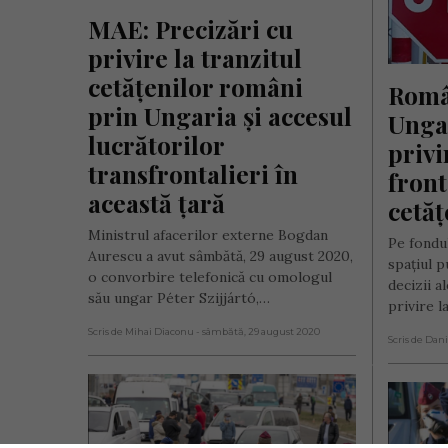
MAE: Precizări cu 
privire la tranzitul 
cetățenilor români 
Român
prin Ungaria și accesul 
Ungar
lucrătorilor 
privi
transfrontalieri în 
front
această țară
cetăț
Ministrul afacerilor externe Bogdan
Pe fondul
Aurescu a avut sâmbătă, 29 august 2020,
spațiul p
o convorbire telefonică cu omologul
decizii a
său ungar Péter Szijjártó,…
privire 
Scris de Mihai Diaconu
- sâmbătă, 29 august 2020
Scris de Dani