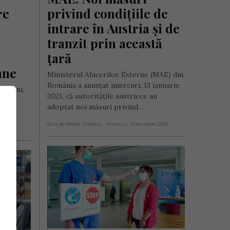
e 
privind condițiile de 
intrare în Austria și de 
tranzit prin această 
țară
ane
Ministerul Afacerilor Externe (MAE) din
România a anunțat miercuri, 13 ianuarie
 de ani,
2021, că autoritățile austriece au
adoptat noi măsuri privind…
Scris de Mihai Diaconu
- miercuri, 13 ianuarie 2021
2021