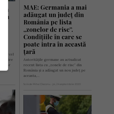
MAE: Germania a mai 
e a 
adăugat un județ din 
ria 
România pe lista 
„zonelor de risc”. 
 
Condițiile în care se 
or 
poate intra în această 
țară
on Marcel
onvorbire
Autoritățile germane au actualizat
Sandor
recent lista cu „zonele de risc” din
România și a adăugat un nou județ pe
aceasta,…
Scris de Mihai Diaconu
- joi, 24 septembrie 2020