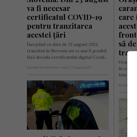
va fi necesar 
caran
certificatul COVID-19 
care 
pentru tranzitarea 
acest
acestei țări
front
să de
Începând cu data de 23 august 2021,
tranz
tranzitul în Slovenia nu va mai fi posibil
fără dovada certificatului digital Covid…
Orașul Nă
Scris de Daniela Stoica
- marți, 17 august 2021
în carant
februarie
Scris de Dani