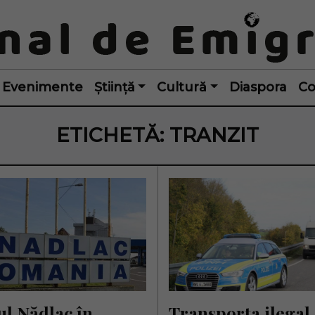
Evenimente
Știință
Cultură
Diaspora
Co
ETICHETĂ:
TRANZIT
l Nădlac în 
Transporta ilegal 