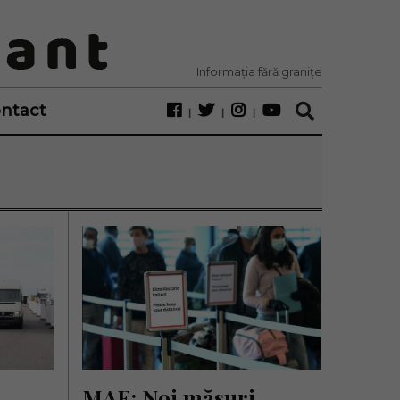
Informația fără granițe
ntact
MAE: Noi măsuri 