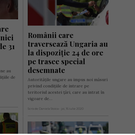
re 
Românii care 
niei 
traversează Ungaria au 
e 31 
la dispoziție 24 de ore 
pe trasee special 
desemnate
ene au
țiile de
Autorităţile ungare au impus noi măsuri
privind condiţiile de intrare pe
teritoriul acestei ţări, care au intrat în
vigoare de…
Scris de Daniela Stoica
- joi, 16 iulie 2020