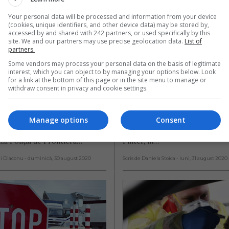
Punctele de trecer
Your personal data will be processed and information from your device
(cookies, unique identifiers, and other device data) may be stored by,
ția la frontieră în 
frontierei cu Unga
accessed by and shared with 242 partners, or used specifically by this
site. We and our partners may use precise geolocation data.
List of
ele 24 de ore și 
deschise de la 1 
partners.
l de așteptare la 
septembrie pentru
Some vendors may process your personal data on the basis of legitimate
interest, which you can object to by managing your options below. Look
rea și ieșirea din 
tranzitul cetăţenil
for a link at the bottom of this page or in the site menu to manage or
withdraw consent in privacy and cookie settings.
români
tiv 104.200 persoane, cetățeni
Ministrul afacerilor interne, I
 străini, au trecut granițele
Vela, a avut azi, 31 august, o c
Manage options
Consent
în ultimele 24 de ore,
telefonică cu omologul ungar, 
ză Poliția de Frontieră…
Pinter, în…
ai Diaconu
- duminică, 30 august 2020
Scris de Daniela Stoica
- luni, 31 august 2020