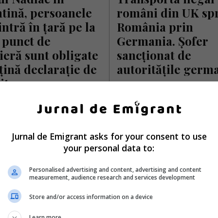
tină, persoanele 
români din UK spr
intră în țară pe la 
România prin 
 punct de 
Germania. Șofer 
ieră sunt obligate 
sancționat de 
țină declarație de 
autoritățile germ
it
Un șofer român, în vârstă de 39
riscă să ajungă la închisoare în
dlac, din județul Arad, a intrat
Germania după ce a fost…
ină pentru 14 zile (între 14 şi 28
 2021), potrivit ordinului…
Scris de Mihai Diaconu
- marți, 16 februarie 
Jurnal de Emigrant asks for your consent to use
ela Stoica
- miercuri, 17 februarie 2021
your personal data to:
Personalised advertising and content, advertising and content
measurement, audience research and services development
Store and/or access information on a device
Learn more