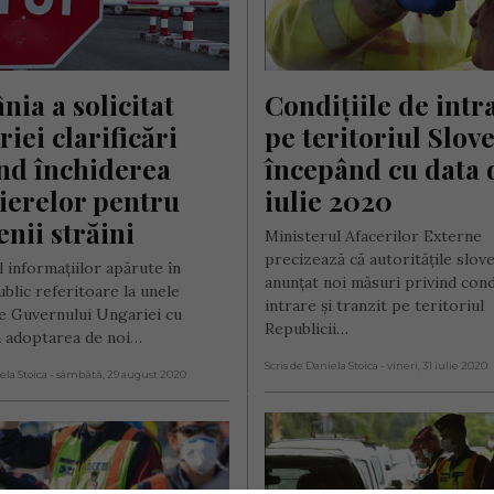
ia a solicitat 
Condițiile de intra
iei clarificări 
pe teritoriul Slove
nd închiderea 
începând cu data d
ierelor pentru 
iulie 2020
enii străini
Ministerul Afacerilor Externe
precizează că autoritățile slov
 informațiilor apărute în
anunțat noi măsuri privind condi
ublic referitoare la unele
intrare și tranzit pe teritoriul
le Guvernului Ungariei cu
Republicii…
la adoptarea de noi…
Scris de Daniela Stoica
- vineri, 31 iulie 2020
ela Stoica
- sâmbătă, 29 august 2020