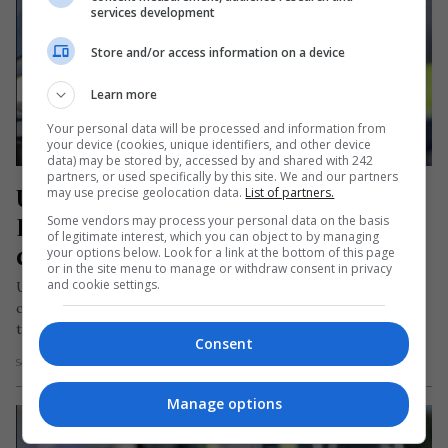
services development
Store and/or access information on a device
Learn more
Your personal data will be processed and information from
your device (cookies, unique identifiers, and other device
data) may be stored by, accessed by and shared with 242
partners, or used specifically by this site. We and our partners
Ungaria: persoanele care vin din 
may use precise geolocation data.
List of partners.
România vor fi obligate să stea în 
Some vendors may process your personal data on the basis
of legitimate interest, which you can object to by managing
carantină
your options below. Look for a link at the bottom of this page
or in the site menu to manage or withdraw consent in privacy
and cookie settings.
UPDATE: cu privire la tranzit, autoritățile ungare au precizat
că acesta este permis, în următoarele condiții: durata
tranzitului să nu…
Consent
Scris de Daniela Stoica
- duminică, 12 iulie 2020
Manage options