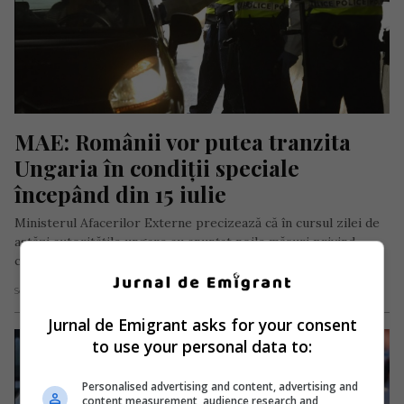
MAE: Românii vor putea tranzita 
Ungaria în condiții speciale 
începând din 15 iulie
Ministerul Afacerilor Externe precizează că în cursul zilei de
astăzi autoritățile ungare au anunţat noile măsuri privind
condițiile de intrare…
Scris de Daniela Stoica
- duminică, 12 iulie 2020
Jurnal de Emigrant asks for your consent
to use your personal data to:
Personalised advertising and content, advertising and
content measurement, audience research and