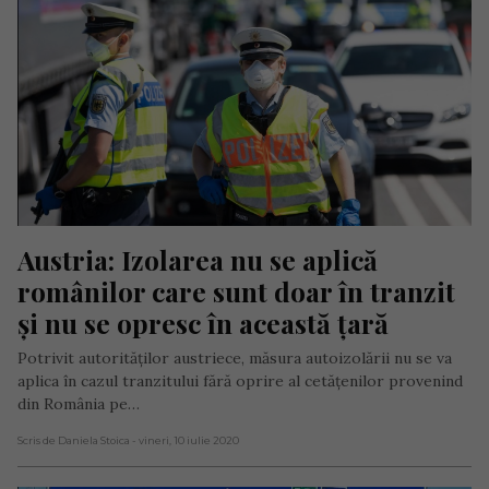
Austria: Izolarea nu se aplică 
românilor care sunt doar în tranzit 
și nu se opresc în această țară
Potrivit autorităţilor austriece, măsura autoizolării nu se va
aplica în cazul tranzitului fără oprire al cetăţenilor provenind
din România pe…
Scris de Daniela Stoica
- vineri, 10 iulie 2020