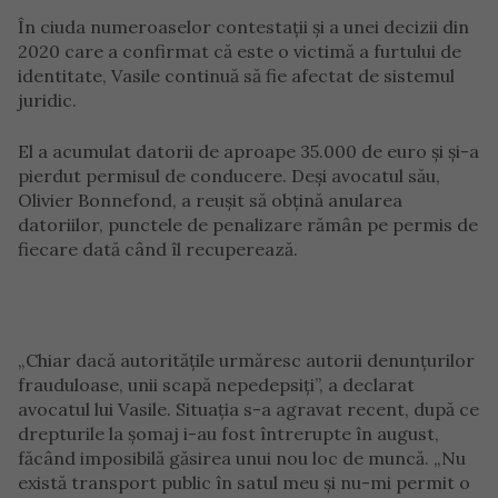
În ciuda numeroaselor contestații și a unei decizii din
2020 care a confirmat că este o victimă a furtului de
identitate, Vasile continuă să fie afectat de sistemul
juridic.
El a acumulat datorii de aproape 35.000 de euro și și-a
pierdut permisul de conducere. Deși avocatul său,
Olivier Bonnefond, a reușit să obțină anularea
datoriilor, punctele de penalizare rămân pe permis de
fiecare dată când îl recuperează.
„Chiar dacă autoritățile urmăresc autorii denunțurilor
frauduloase, unii scapă nepedepsiți”, a declarat
avocatul lui Vasile. Situația s-a agravat recent, după ce
drepturile la șomaj i-au fost întrerupte în august,
făcând imposibilă găsirea unui nou loc de muncă. „Nu
există transport public în satul meu și nu-mi permit o