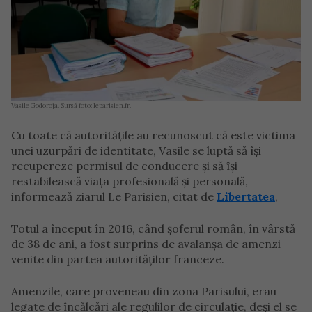
Vasile Godoroja. Sursă foto: leparisien.fr.
Cu toate că autoritățile au recunoscut că este victima
unei uzurpări de identitate, Vasile se luptă să își
recupereze permisul de conducere și să își
restabilească viața profesională și personală,
informează ziarul Le Parisien, citat de
Libertatea
,
Totul a început în 2016, când șoferul român, în vârstă
de 38 de ani, a fost surprins de avalanșa de amenzi
venite din partea autorităților franceze.
Amenzile, care proveneau din zona Parisului, erau
legate de încălcări ale regulilor de circulație, deși el se