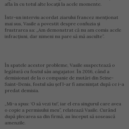
afla în cu totul alte locații la acele momente.
Într-un interviu acordat ziarului francez menționat
mai sus, Vasile a povestit despre confuzia și
frustrarea sa: „Am demonstrat că nu am comis acele
infracțiuni, dar nimeni nu pare să mă asculte”.
În spatele acestor probleme, Vasile suspectează o
legătură cu fostul său angajator. În 2016, când a
demisionat de la o companie de mutări din Seine-
Saint-Denis, fostul său șef l-ar fi amenințat după ce i-a
predat demisia.
„Mi-a spus: ‘O să vezi tu!’, iar el era singurul care avea
o copie a permisului meu”, relatează Vasile. Curând
după plecarea sa din firmă, au început să sosească
amenzile.