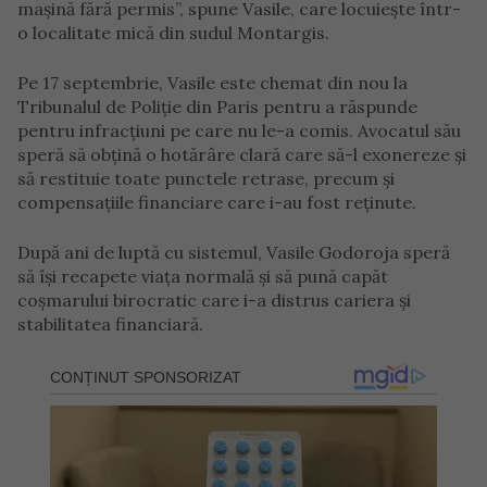
mașină fără permis”, spune Vasile, care locuiește într-
o localitate mică din sudul Montargis.
Pe 17 septembrie, Vasile este chemat din nou la
Tribunalul de Poliție din Paris pentru a răspunde
pentru infracțiuni pe care nu le-a comis. Avocatul său
speră să obțină o hotărâre clară care să-l exonereze și
să restituie toate punctele retrase, precum și
compensațiile financiare care i-au fost reținute.
După ani de luptă cu sistemul, Vasile Godoroja speră
să își recapete viața normală și să pună capăt
coșmarului birocratic care i-a distrus cariera și
stabilitatea financiară.