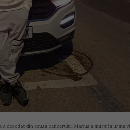
a a decedat din cauza cancerului, Marius a murit în urma vii