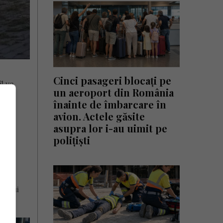
Cinci pasageri blocați pe
l va
un aeroport din România
înainte de îmbarcare în
avion. Actele găsite
asupra lor i-au uimit pe
polițiști
pe
na lui