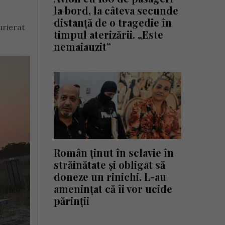
la bord, la câteva secunde
distanță de o tragedie în
urierat
timpul aterizării. „Este
nemaiauzit”
Român ținut în sclavie în
străinătate și obligat să
doneze un rinichi. L-au
amenințat că îi vor ucide
părinții