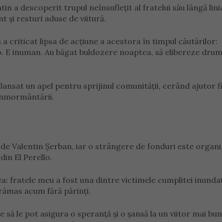
in a descoperit trupul neînsuflețit al fratelui său lângă lini
t și resturi aduse de viitură.
a criticat lipsa de acțiune a acestora în timpul căutărilor:
olo. E inuman. Au băgat buldozere noaptea, să elibereze drum
lansat un apel pentru sprijinul comunității, cerând ajutor 
 înmormântării.
e de Valentin Șerban, iar o strângere de fonduri este organi
in El Perello.
: fratele meu a fost una dintre victimele cumplitei inundaț
 rămas acum fără părinți.
ă le pot asigura o speranță și o șansă la un viitor mai bun