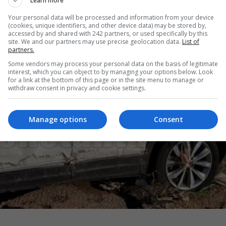
Learn more
Your personal data will be processed and information from your device
(cookies, unique identifiers, and other device data) may be stored by,
accessed by and shared with 242 partners, or used specifically by this
site. We and our partners may use precise geolocation data.
List of
partners.
Some vendors may process your personal data on the basis of legitimate
interest, which you can object to by managing your options below. Look
for a link at the bottom of this page or in the site menu to manage or
withdraw consent in privacy and cookie settings.
Manage options
Consent