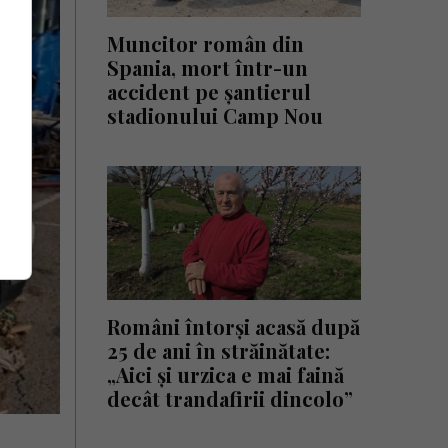
Muncitor român din
Spania, mort într-un
accident pe șantierul
stadionului Camp Nou
Români întorși acasă după
25 de ani în străinătate:
„Aici și urzica e mai faină
decât trandafirii dincolo”