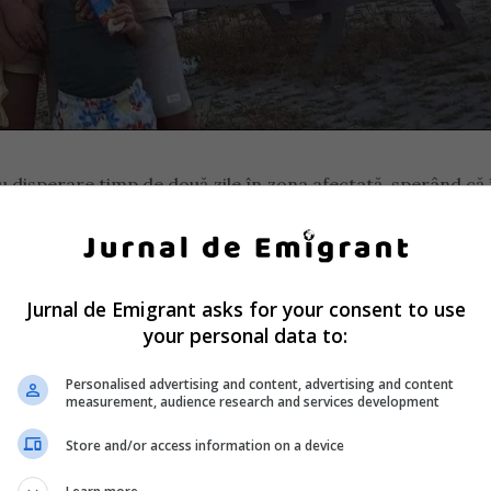
cu disperare timp de două zile în zona afectată, sperând că î
l fratelui său abandonat în poligonul industrial, Valentin a
ele din zonă.
Jurnal de Emigrant asks for your consent to use
your personal data to:
Personalised advertising and content, advertising and content
per că bunuțul Dumnezeu l-a ținut în viață și că e la spital, 
measurement, audience research and services development
 N-am văzut în viața mea! Mă duc la spitale să întreb. Mași
Store and/or access information on a device