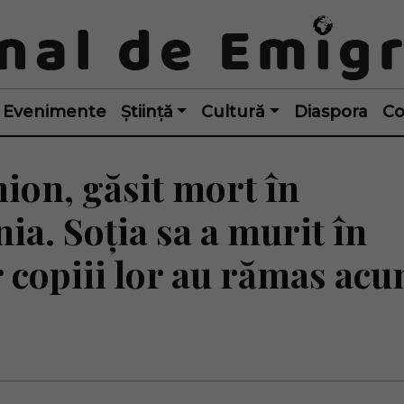
Evenimente
Știință
Cultură
Diaspora
Co
ion, găsit mort în
ia. Soția sa a murit în
r copiii lor au rămas ac