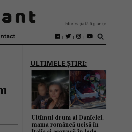
Informația fără granițe
ntact
ULTIMELE ȘTIRI:
um
Ultimul drum al Danielei,
mama româncă ucisă în
Italia și ascunsă în lada