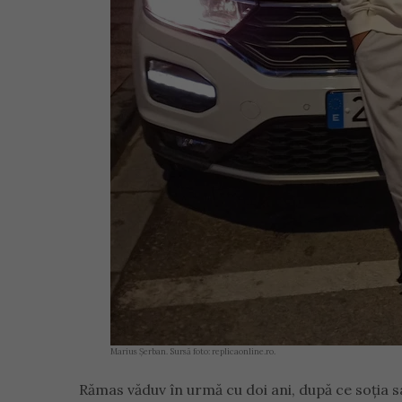
Marius Șerban. Sursă foto: replicaonline.ro.
Rămas văduv în urmă cu doi ani, după ce soția s