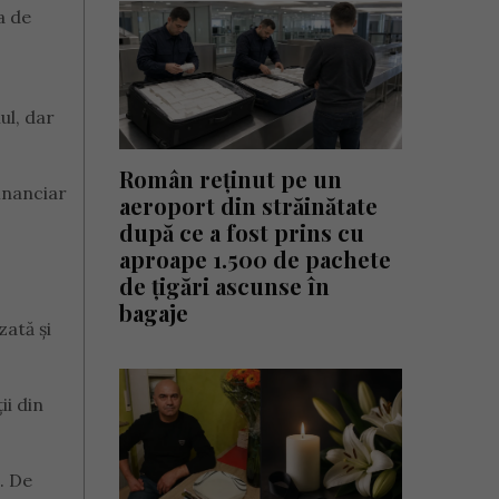
a de
ul, dar
Român reținut pe un
financiar
aeroport din străinătate
după ce a fost prins cu
aproape 1.500 de pachete
de țigări ascunse în
bagaje
zată și
ii din
. De