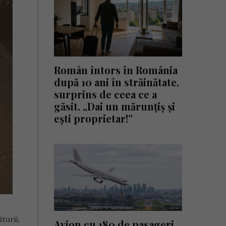
Român întors în România
după 10 ani în străinătate,
surprins de ceea ce a
găsit. „Dai un mărunțiș și
ești proprietar!”
turii,
Avion cu 180 de pasageri