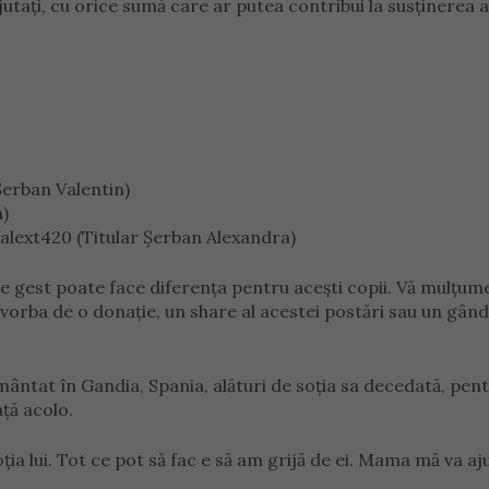
ă ajutați, cu orice sumă care ar putea contribui la susținerea
Șerban Valentin)
n)
lext420 (Titular Șerban Alexandra)
are gest poate face diferența pentru acești copii. Vă mulțum
e vorba de o donație, un share al acestei postări sau un gând
mântat în Gandia, Spania, alături de soția sa decedată, pent
ață acolo.
ția lui. Tot ce pot să fac e să am grijă de ei. Mama mă va aju