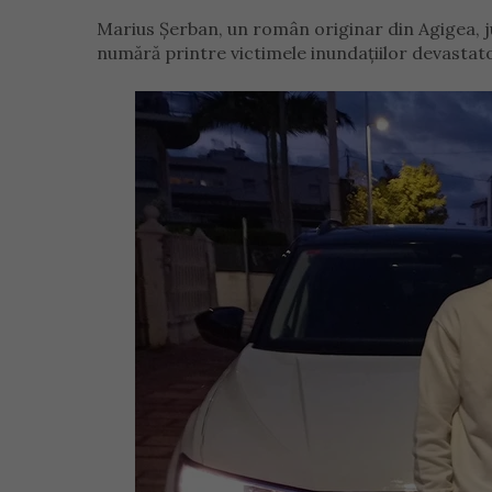
Marius Șerban, un român originar din Agigea, ju
numără printre victimele inundațiilor devastato