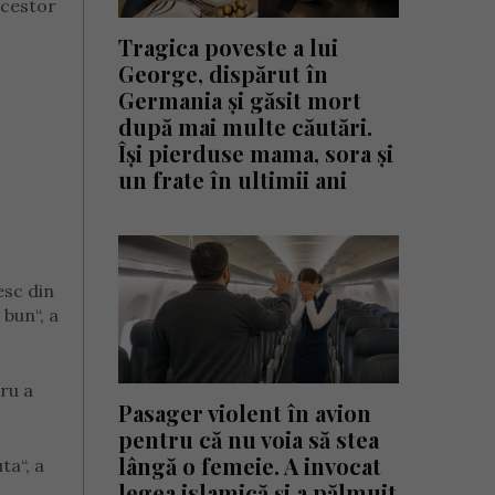
 acestor
Tragica poveste a lui
George, dispărut în
Germania și găsit mort
după mai multe căutări.
Își pierduse mama, sora și
un frate în ultimii ani
esc din
 bun“, a
ru a
Pasager violent în avion
pentru că nu voia să stea
lângă o femeie. A invocat
ta“, a
legea islamică și a pălmuit