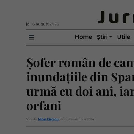
joi, 6 august 2026
Home
Știri
Utile
Șofer român de cam
inundațiile din Span
urmă cu doi ani, ia
orfani
Scris de:
Mihai Diaconu
- luni, 4 noiembrie 2024