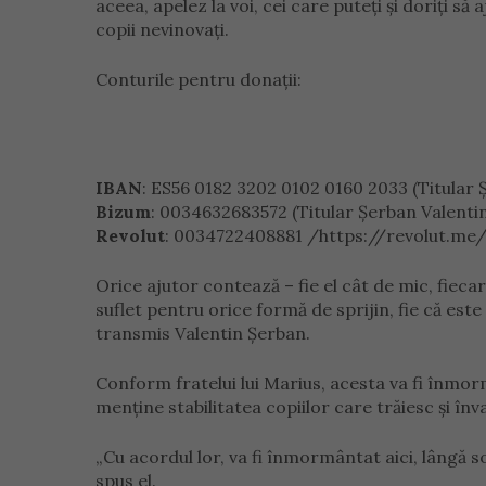
aceea, apelez la voi, cei care puteți și doriți s
copii nevinovați.
Conturile pentru donații:
IBAN
: ES56 0182 3202 0102 0160 2033 (Titular 
Bizum
: 0034632683572 (Titular Șerban Valenti
Revolut
: 0034722408881 /https://revolut.me/a
Orice ajutor contează – fie el cât de mic, fiec
suflet pentru orice formă de sprijin, fie că est
transmis Valentin Șerban.
Conform fratelui lui Marius, acesta va fi înmor
menține stabilitatea copiilor care trăiesc și înv
„Cu acordul lor, va fi înmormântat aici, lângă so
spus el.