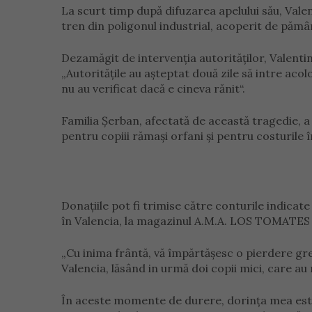
La scurt timp după difuzarea apelului său, Valent
tren din poligonul industrial, acoperit de pămân
Dezamăgit de intervenția autorităților, Valentin 
„Autoritățile au așteptat două zile să intre ac
nu au verificat dacă e cineva rănit“.
Familia Șerban, afectată de această tragedie, a 
pentru copiii rămași orfani și pentru costurile
Donațiile pot fi trimise către conturile indicat
în Valencia, la magazinul A.M.A. LOS TOMATES d
„Cu inima frântă, vă împărtășesc o pierdere grea
Valencia, lăsând in urmă doi copii mici, care au
În aceste momente de durere, dorința mea este s