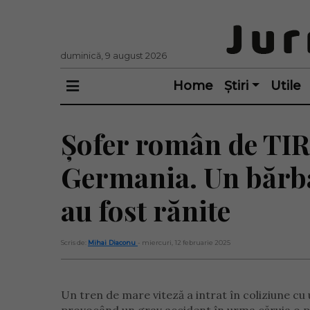
duminică, 9 august 2026
Home
Știri
Utile
Șofer român de TIR,
Germania. Un bărba
au fost rănite
Scris de:
Mihai Diaconu
- miercuri, 12 februarie 2025
Un tren de mare viteză a intrat în coliziune c