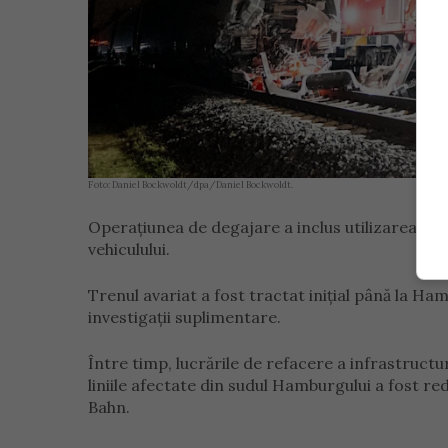
Foto: Daniel Bockwoldt/dpa/Daniel Bockwoldt.
Operațiunea de degajare a inclus utilizarea unu
vehiculului.
Trenul avariat a fost tractat inițial până la 
investigații suplimentare.
Între timp, lucrările de refacere a infrastructu
liniile afectate din sudul Hamburgului a fost 
Bahn.