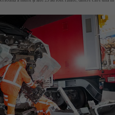
soană a murit și alte 25 au fost rănite, dintre care una în