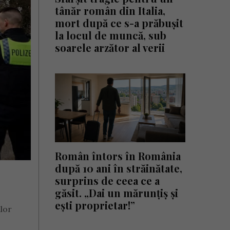
tânăr român din Italia,
mort după ce s-a prăbușit
la locul de muncă, sub
soarele arzător al verii
Român întors în România
după 10 ani în străinătate,
surprins de ceea ce a
găsit. „Dai un mărunțiș și
ești proprietar!”
ilor