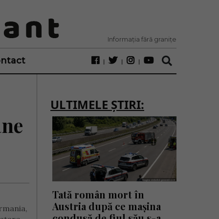
Informația fără granițe
ntact
ULTIMELE ȘTIRI:
ane
Tată român mort în
Austria după ce mașina
ermania,
condusă de fiul său s-a