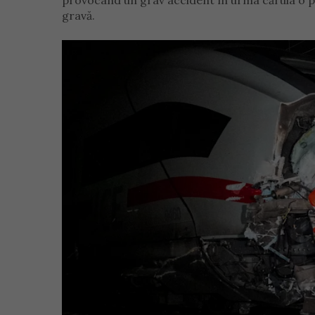
provocând un grav accident în urma căruia o per
gravă.