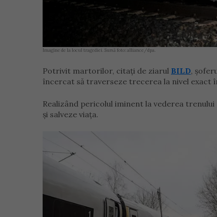
Imagine de la locul tragediei. Sursă foto: alliance/dpa.
Potrivit martorilor, citați de ziarul
BILD
, șofer
încercat să traverseze trecerea la nivel exact
Realizând pericolul iminent la vederea trenului 
și salveze viața.