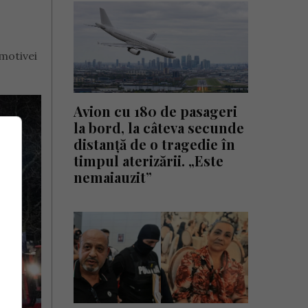
omotivei
Avion cu 180 de pasageri
la bord, la câteva secunde
distanță de o tragedie în
timpul aterizării. „Este
nemaiauzit”