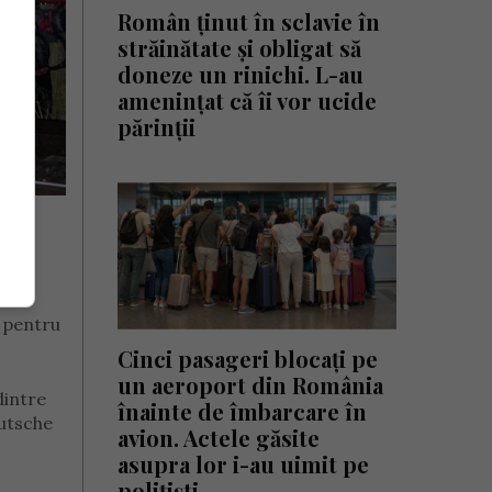
Român ținut în sclavie în
străinătate și obligat să
doneze un rinichi. L-au
amenințat că îi vor ucide
părinții
e ale
e pentru
Cinci pasageri blocați pe
un aeroport din România
dintre
înainte de îmbarcare în
eutsche
avion. Actele găsite
asupra lor i-au uimit pe
polițiști