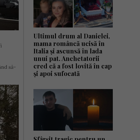
Ultimul drum al Danielei,
mama româncă ucisă în
i
Italia și ascunsă în lada
unui pat. Anchetatorii
cred că a fost lovită în cap
ând să-
și apoi sufocată
Sfârșit tragic pentru un