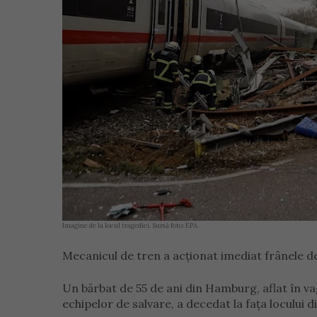
Imagine de la locul tragediei. Sursă foto: EPA.
Mecanicul de tren a acționat imediat frânele de 
Un bărbat de 55 de ani din Hamburg, aflat în vago
echipelor de salvare, a decedat la fața locului d