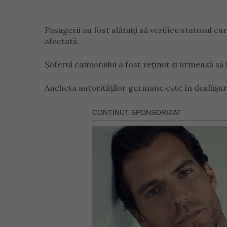
Pasagerii au fost sfătuiți să verifice statusul c
afectată.
Șoferul camionului a fost reținut și urmează să
Ancheta autorităților germane este în desfășura