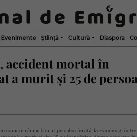
Evenimente
Știință
Cultură
Diaspora
Co
 accident mortal în
t a murit și 25 de perso
u un camion rămas blocat pe calea ferată, la Hamburg, în G