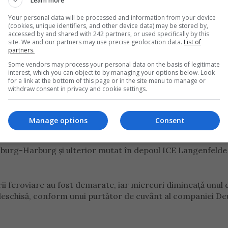
Learn more
Your personal data will be processed and information from your device
(cookies, unique identifiers, and other device data) may be stored by,
accessed by and shared with 242 partners, or used specifically by this
site. We and our partners may use precise geolocation data.
List of
partners.
Some vendors may process your personal data on the basis of legitimate
interest, which you can object to by managing your options below. Look
for a link at the bottom of this page or in the site menu to manage or
withdraw consent in privacy and cookie settings.
i macara specializată pentru îndepărtarea părților distrus
Manage options
Consent
Hamburg-Harburg și ulterior mutat în depoul ICE Langenfeld
rii feroviare au fost demarate, iar miercuri dimineață unul 
redeschisă, conform unui purtător de cuvânt al companiei D